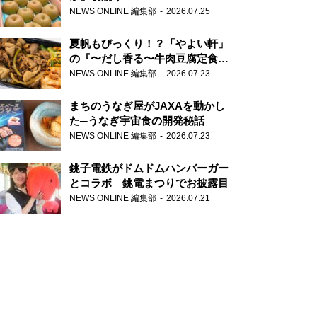
NEWS ONLINE 編集部
2026.07.25
夏帆もびっくり！？「やよい軒」
の『〜だし香る〜牛肉豆腐定食』
が香り高すぎる
NEWS ONLINE 編集部
2026.07.23
まちのうなぎ屋がJAXAを動かし
た─うなぎ宇宙食の開発秘話
NEWS ONLINE 編集部
2026.07.23
銚子電鉄がドムドムハンバーガー
とコラボ 銚電まつりでお披露目
NEWS ONLINE 編集部
2026.07.21