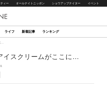
リティー
オールナイトニッポン
ショウアップナイター
イベント
ライフ
新着記事
ランキング
に…
アイスクリームがここに…
01