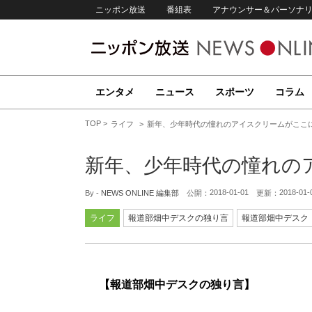
ニッポン放送
番組表
アナウンサー＆パーソナ
エンタメ
ニュース
スポーツ
コラム
TOP
ライフ
新年、少年時代の憧れのアイスクリームがここ
新年、少年時代の憧れの
2018-01-01
2018-01-
By -
NEWS ONLINE 編集部
公開：
更新：
ライフ
報道部畑中デスクの独り言
報道部畑中デスク
【報道部畑中デスクの独り言】