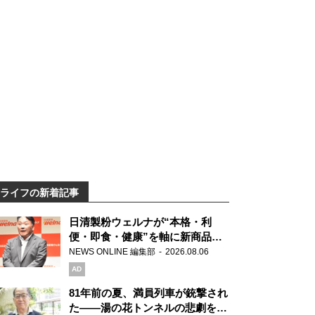
ライフの新着記事
日清製粉ウェルナが“本格・利
便・即食・健康”を軸に新商品を
展開 「マ・マー」「青の洞窟」
NEWS ONLINE 編集部
2026.08.06
ブランドを強化
AD
81年前の夏、満員列車が銃撃され
た――湯の花トンネルの悲劇を語