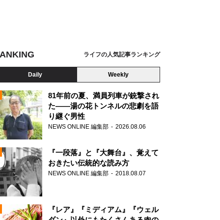
ANKING
ライフの人気記事ランキング
Daily
Weekly
81年前の夏、満員列車が銃撃され
た――湯の花トンネルの悲劇を語
り継ぐ男性
N
NEWS ONLINE 編集部
2026.08.06
AD
『一段落』と『大舞台』、覚えて
おきたい伝統的な読み方
NEWS ONLINE 編集部
2018.08.07
N
『レア』『ミディアム』『ウェル
ダン』以外にもたくさんある肉の