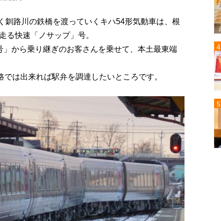
く釧路川の鉄橋を渡っていくキハ54形気動車は、根
走る快速「ノサップ」号。
号」から乗り継ぎのお客さんを乗せて、本土最東端
釧路では出来れば駅弁を調達したいところです。