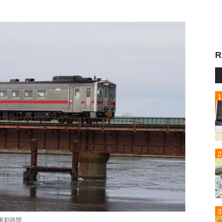
R
東釧路間