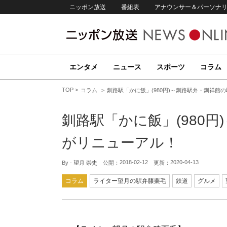
ニッポン放送
番組表
アナウンサー＆パーソナ
エンタメ
ニュース
スポーツ
コラム
TOP
コラム
釧路駅「かに飯」(980円)～釧路駅弁・釧祥館
釧路駅「かに飯」(980
がリニューアル！
2018-02-12
2020-04-13
By -
望月 崇史
公開：
更新：
コラム
ライター望月の駅弁膝栗毛
鉄道
グルメ