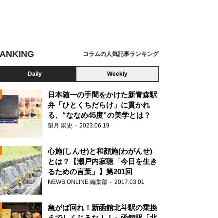
ANKING
コラムの人気記事ランキング
Daily
Weekly
日本随一の手間をかけた新青森駅
弁「ひとくちだらけ」に貫かれ
る、“ななめ45度”の美学とは？
望月 崇史
2023.06.19
心施(しんせ)と和顔施(わがんせ)
とは？【瀬戸内寂聴「今日を生き
るための言葉」】第201回
NEWS ONLINE 編集部
2017.03.01
N
急がば回れ！新函館北斗駅の乗換
えでしくじるな！！～函館駅「北