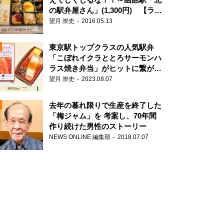
の駅弁屋さん」(1,300円) 【ライ
ター望月の駅弁膝栗毛】
望月 崇史
2016.05.13
N
東京駅トップクラスの人気駅弁
「こぼれイクラととろサーモンハ
ラス焼き弁当」がヒットに繋がっ
た理由
望月 崇史
2023.08.07
去年の暮れ限りで生産を終了した
「梅ジャム」を 考案し、70年間
作り続けた男性のストーリー
NEWS ONLINE 編集部
2018.07.07