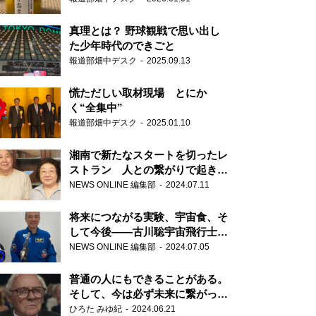
真理とは？ 野球観戦で思い出し
た少年時代のできごと
報道部畑中デスク
2025.09.13
慌ただしい取材現場 とにか
く“全集中”
報道部畑中デスク
2025.01.10
湘南で新たなスタートを切ったレ
ストラン 人との繋がりで起きた
奇跡
NEWS ONLINE 編集部
2024.07.11
将来につながる実験、宇宙食、そ
して今後――古川聡宇宙飛行士単
独インタビュー
NEWS ONLINE 編集部
2024.07.05
普通の人にもできることがある。
そして、今は必ず未来に繋がって
いく……『ONE LIFE 奇跡が繋い
ひろた みゆ紀
2024.06.21