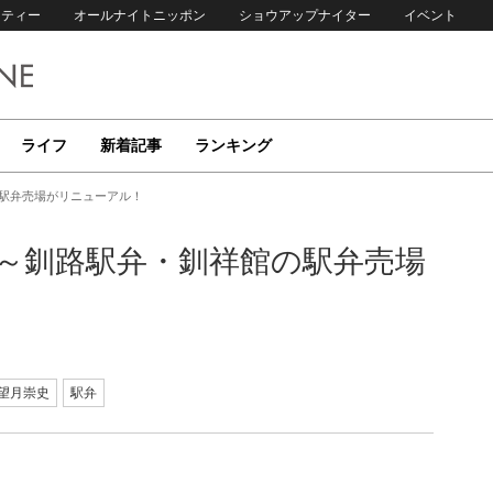
リティー
オールナイトニッポン
ショウアップナイター
イベント
ライフ
新着記事
ランキング
の駅弁売場がリニューアル！
円)～釧路駅弁・釧祥館の駅弁売場
望月崇史
駅弁