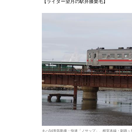
【ライター望月の駅弁膝栗毛】
キハ54形気動車・快速「ノサップ」、根室本線・釧路～