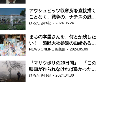
だ6000の命』
アウシュビッツ収容所を直接描く
ことなく、戦争の、ナチスの残虐
さが見える映画 『関心領域』
ひろた みゆ紀
2024.05.24
まちの本屋さんを、何とか残した
い！ 熊野大社参道の由緒ある書
店・三代目の強い思い
NEWS ONLINE 編集部
2024.05.09
『マリウポリの20日間』 「この
映画が作られなければ良かった」
と語る監督
ひろた みゆ紀
2024.04.30