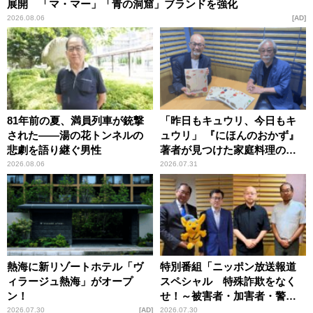
展開 「マ・マー」「青の洞窟」ブランドを強化
2026.08.06
AD
81年前の夏、満員列車が銃撃
「昨日もキュウリ、今日もキ
された――湯の花トンネルの
ュウリ」 『にほんのおかず』
悲劇を語り継ぐ男性
著者が見つけた家庭料理の知
恵
2026.08.06
2026.07.31
熱海に新リゾートホテル「ヴ
特別番組「ニッポン放送報道
ィラージュ熱海」がオープ
スペシャル 特殊詐欺をなく
ン！
せ！～被害者・加害者・警視
庁が語るトクリュウの実態
2026.07.30
AD
2026.07.30