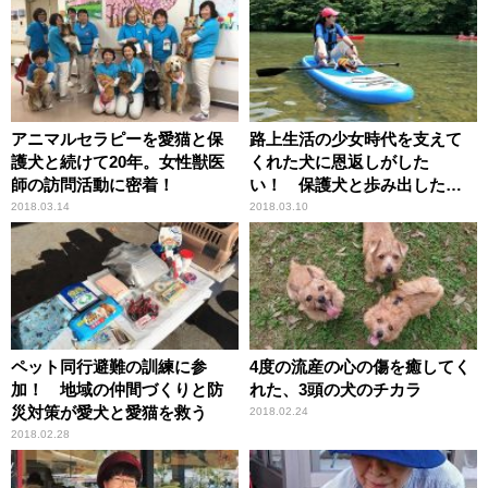
アニマルセラピーを愛猫と保
路上生活の少女時代を支えて
護犬と続けて20年。女性獣医
くれた犬に恩返しがした
師の訪問活動に密着！
い！ 保護犬と歩み出したア
ラサーからの新生活
2018.03.14
2018.03.10
ペット同行避難の訓練に参
4度の流産の心の傷を癒してく
加！ 地域の仲間づくりと防
れた、3頭の犬のチカラ
災対策が愛犬と愛猫を救う
2018.02.24
2018.02.28