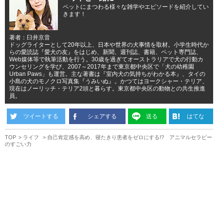
ペットにまつわる様々な雑学やエピソードを紹介してい
きます！
著者：臼井京音
ドッグライターとして20年以上、日本や世界の犬事情を取材。小学生時代か
らの愛読誌『愛犬の友』をはじめ、新聞、週刊誌、書籍、ペット専門誌、
Web媒体等で執筆活動を行う。30歳を過ぎてオーストラリアで犬の行動カ
ウンセリングを学び、2007～2017年まで東京都中央区で「犬の幼稚園
Urban Paws」も運営。主な著書は『室内犬の気持ちがわかる本』、タイの
小島の犬のモノクロ写真集『うみいぬ』。かつてはヨークシャー・テリア、
現在はノーリッチ・テリア2頭と暮らす。東京都中央区の動物との共生推進
員。
ツイートする
シェアする
送る
はてな
TOP
ライフ
自己肯定感を高め、寝たきり患者をゼロにする!? アニマルセラピー
のすごい力