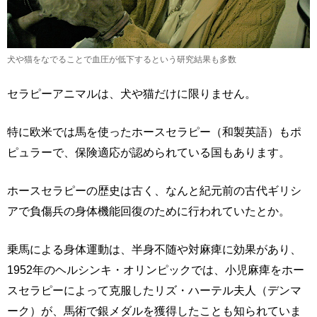
犬や猫をなでることで血圧が低下するという研究結果も多数
セラピーアニマルは、犬や猫だけに限りません。
特に欧米では馬を使ったホースセラピー（和製英語）もポ
ピュラーで、保険適応が認められている国もあります。
ホースセラピーの歴史は古く、なんと紀元前の古代ギリシ
アで負傷兵の身体機能回復のために行われていたとか。
乗馬による身体運動は、半身不随や対麻痺に効果があり、
1952年のヘルシンキ・オリンピックでは、小児麻痺をホー
スセラピーによって克服したリズ・ハーテル夫人（デンマ
ーク）が、馬術で銀メダルを獲得したことも知られていま