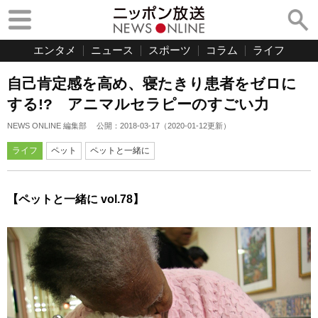
エンタメ
ニュース
スポーツ
コラム
ライフ
自己肯定感を高め、寝たきり患者をゼロに
する!? アニマルセラピーのすごい力
NEWS ONLINE 編集部
公開：
2018-03-17
（
2020-01-12
更新）
ライフ
ペット
ペットと一緒に
【ペットと一緒に vol.78】