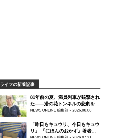
ライフの新着記事
81年前の夏、満員列車が銃撃され
た――湯の花トンネルの悲劇を語
り継ぐ男性の
NEWS ONLINE 編集部
2026.08.06
「昨日もキュウリ、今日もキュウ
リ」 『にほんのおかず』著者が
見つけた家庭料理の知恵
NEWS ONLINE 編集部
2026.07.31