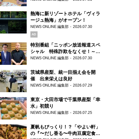
熱海に新リゾートホテル「ヴィラ
ージュ熱海」がオープン！
NEWS ONLINE 編集部
2026.07.30
AD
特別番組「ニッポン放送報道スペ
シャル 特殊詐欺をなくせ！～被
害者・加害者・警視庁が語るトク
NEWS ONLINE 編集部
2026.07.30
リュウの実態～」放送
茨城県産梨、統一目揃え会を開
催 出来栄えは良好
NEWS ONLINE 編集部
2026.07.29
東京・大田市場で千葉県産梨「幸
水」初競り
NEWS ONLINE 編集部
2026.07.25
夏帆もびっくり！？「やよい軒」
の『〜だし香る〜牛肉豆腐定食』