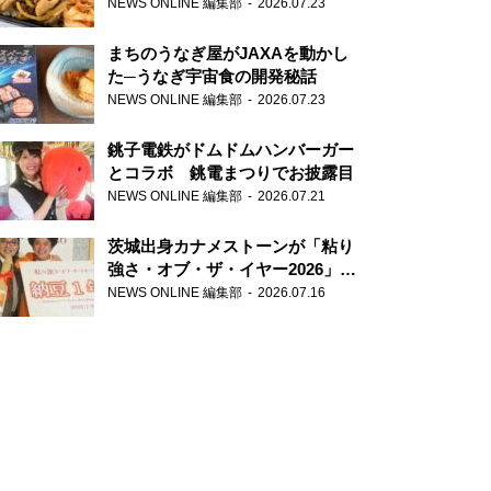
が香り高すぎる
NEWS ONLINE 編集部
2026.07.23
まちのうなぎ屋がJAXAを動かし
た─うなぎ宇宙食の開発秘話
NEWS ONLINE 編集部
2026.07.23
銚子電鉄がドムドムハンバーガー
とコラボ 銚電まつりでお披露目
NEWS ONLINE 編集部
2026.07.21
茨城出身カナメストーンが「粘り
強さ・オブ・ザ・イヤー2026」受
賞 粘り強いコンビ愛で納豆を
NEWS ONLINE 編集部
2026.07.16
PR