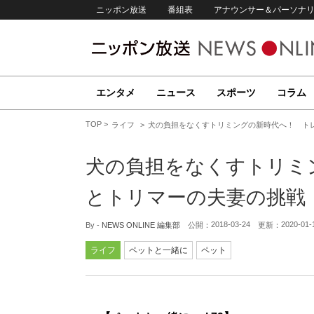
ニッポン放送
番組表
アナウンサー＆パーソナ
エンタメ
ニュース
スポーツ
コラム
TOP
ライフ
犬の負担をなくすトリミングの新時代へ！ ト
犬の負担をなくすトリミ
とトリマーの夫妻の挑戦
2018-03-24
2020-01-
By -
NEWS ONLINE 編集部
公開：
更新：
ライフ
ペットと一緒に
ペット