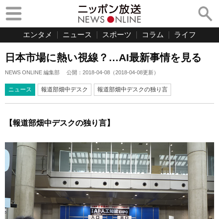
エンタメ
ニュース
スポーツ
コラム
ライフ
日本市場に熱い視線？…AI最新事情を見る
NEWS ONLINE 編集部
公開：
2018-04-08
（
2018-04-08
更新）
ニュース
報道部畑中デスク
報道部畑中デスクの独り言
【報道部畑中デスクの独り言】