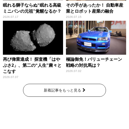
眠れる獅子ならぬ“眠れる高級
その手があったか！ 自動車産
ミニバンの元祖”覚醒なるか？
業とロボット産業の融合
2026.07.17
2026.07.15
再び偉業達成！ 探査機「はや
極論御免！バリューチェーン
ぶさ2」、第二の“人生”粛々と
戦略の対抗馬は？
こなす
2026.07.02
2026.07.07
新着記事をもっと見る