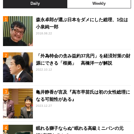
Daily
Weekly
森永卓郎が選ぶ日本をダメにした総理、1位は
小泉純一郎
2018.08.22
「外為特会の含み益約37兆円」を経済対策の財
源にできる「根拠」 高橋洋一が解説
2022.10.12
亀井静香が言及『高市早苗氏は初の女性総理に
なる可能性がある』
2023.12.27
眠れる獅子ならぬ“眠れる高級ミニバンの元