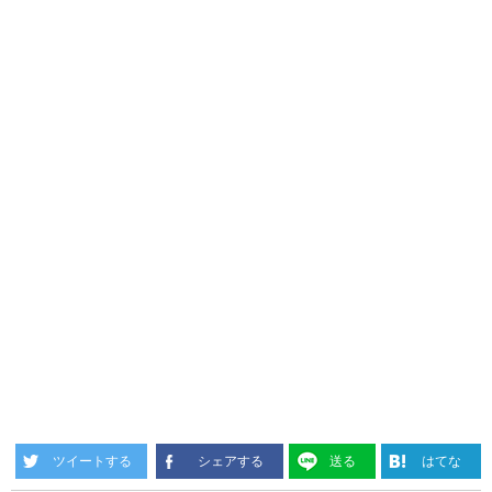
ツイートする
シェアする
送る
はてな