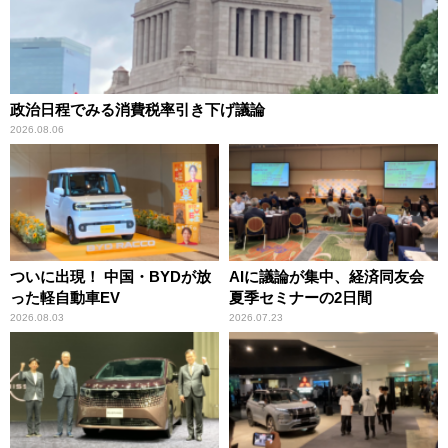
政治日程でみる消費税率引き下げ議論
2026.08.06
ついに出現！ 中国・BYDが放
AIに議論が集中、経済同友会
った軽自動車EV
夏季セミナーの2日間
2026.08.03
2026.07.23