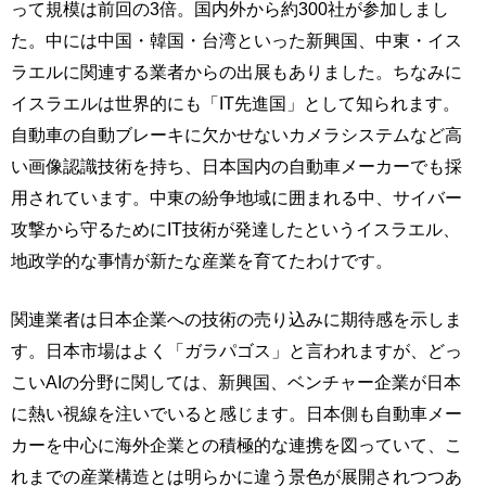
って規模は前回の3倍。国内外から約300社が参加しまし
た。中には中国・韓国・台湾といった新興国、中東・イス
ラエルに関連する業者からの出展もありました。ちなみに
イスラエルは世界的にも「IT先進国」として知られます。
自動車の自動ブレーキに欠かせないカメラシステムなど高
い画像認識技術を持ち、日本国内の自動車メーカーでも採
用されています。中東の紛争地域に囲まれる中、サイバー
攻撃から守るためにIT技術が発達したというイスラエル、
地政学的な事情が新たな産業を育てたわけです。
関連業者は日本企業への技術の売り込みに期待感を示しま
す。日本市場はよく「ガラパゴス」と言われますが、どっ
こいAIの分野に関しては、新興国、ベンチャー企業が日本
に熱い視線を注いでいると感じます。日本側も自動車メー
カーを中心に海外企業との積極的な連携を図っていて、こ
れまでの産業構造とは明らかに違う景色が展開されつつあ