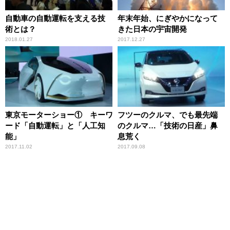
自動車の自動運転を支える技
年末年始、にぎやかになって
術とは？
きた日本の宇宙開発
2018.01.27
2017.12.27
東京モーターショー① キーワ
フツーのクルマ、でも最先端
ード「自動運転」と「人工知
のクルマ…「技術の日産」鼻
能」
息荒く
2017.11.02
2017.09.08