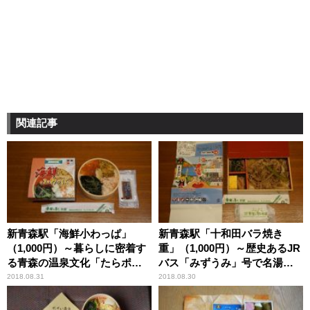
関連記事
新青森駅「海鮮小わっぱ」
新青森駅「十和田バラ焼き
（1,000円）～暮らしに密着す
重」（1,000円）～歴史あるJR
る青森の温泉文化「たらポッ
バス「みずうみ」号で名湯・
キ温泉」
蔦温泉へ
2018.08.31
2018.08.30