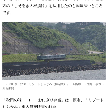
方の「しそ巻き大根漬け」を採用したのも興味深いところ
です。
HB-E300系・快速「リゾートしらかみ（橅編成）」、五能線・五能線・驫木～
風合瀬間
「秋田の味 ニコニコおにぎり弁当」は、原則、「リゾート
しらかみ」車内限定販売の駅弁。