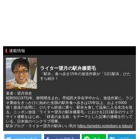
連載情報
ライター望月の駅弁膝栗毛
「駅弁」食べ歩き15年の放送作家が「1日1駅弁」ひた
すら紹介！
著者：望月崇史
昭和50(1975)年、静岡県生まれ。早稲田大学在学中から、放送作家に。ラジ
オ番組をきっかけに始めた全国の駅弁食べ歩きは15年以上、およそ5000
個！放送の合間に、ひたすら鉄道に乗り、駅弁を食して温泉に入る生活を送
る。ニッポン放送「ライター望月の駅弁膝栗毛」における1日1駅弁のウェブ
サイト連載をはじめ、「鉄道のある旅」をテーマとした記事の連載を行って
いる。日本旅のペンクラブ理事。
駅弁ブログ・ライター望月の駅弁いい気分
https://ameblo.jp/ekiben-e-kibun/
ツイートする
シェアする
送る
はてな