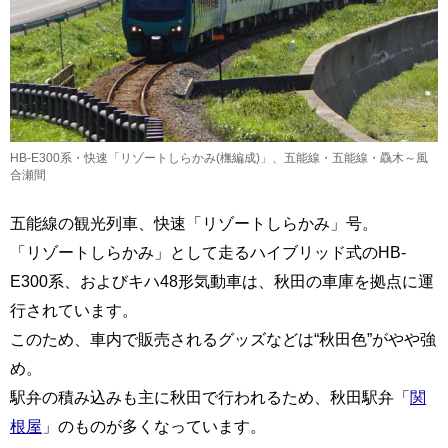
HB-E300系・快速「リゾートしらかみ(橅編成)」、五能線・五能線・驫木～風
合瀬間
五能線の観光列車、快速「リゾートしらかみ」号。
「リゾートしらかみ」として走るハイブリッド式のHB-
E300系、およびキハ48形気動車は、秋田の車庫を拠点に運
行されています。
このため、車内で販売されるグッズなどは“秋田色”がやや強
め。
駅弁の積み込みも主に秋田で行われるため、秋田駅弁「
関
根屋
」のものが多くなっています。