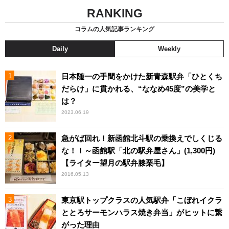
RANKING
コラムの人気記事ランキング
Daily
Weekly
日本随一の手間をかけた新青森駅弁「ひとくち
だらけ」に貫かれる、“ななめ45度”の美学と
は？
2023.06.19
急がば回れ！新函館北斗駅の乗換えでしくじる
な！！～函館駅「北の駅弁屋さん」(1,300円)
【ライター望月の駅弁膝栗毛】
2016.05.13
東京駅トップクラスの人気駅弁「こぼれイクラ
ととろサーモンハラス焼き弁当」がヒットに繋
がった理由