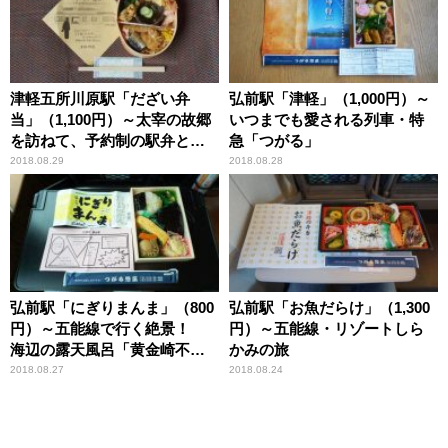
津軽五所川原駅「だざい弁
弘前駅「津軽」（1,000円）～
当」（1,100円）～太宰の故郷
いつまでも愛される列車・特
を訪ねて、予約制の駅弁と一
急「つがる」
緒に「津軽鉄道」の旅！
2018.08.29
2018.08.28
弘前駅「にぎりまんま」（800
弘前駅「お魚だらけ」（1,300
円）～五能線で行く絶景！
円）～五能線・リゾートしら
海辺の露天風呂「黄金崎不老
かみの旅
ふ死温泉」
2018.08.27
2018.08.24