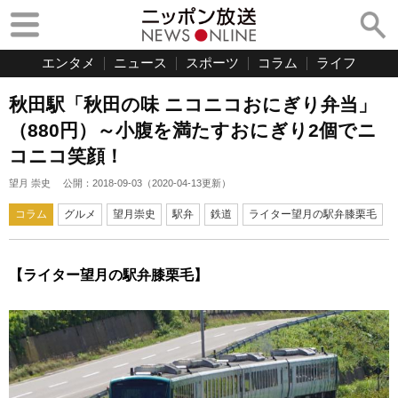
エンタメ
ニュース
スポーツ
コラム
ライフ
秋田駅「秋田の味 ニコニコおにぎり弁当」
（880円）～小腹を満たすおにぎり2個でニ
コニコ笑顔！
望月 崇史
公開：
2018-09-03
（
2020-04-13
更新）
コラム
グルメ
望月崇史
駅弁
鉄道
ライター望月の駅弁膝栗毛
【ライター望月の駅弁膝栗毛】