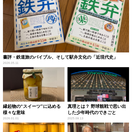
書評・鉄道旅のバイブル、そして駅弁文化の「近現代史」
2026.05.11
縁起物の“スイーツ”に込める
真理とは？ 野球観戦で思い出
様々な意味
した少年時代のできごと
2026.01.01
2025.09.13