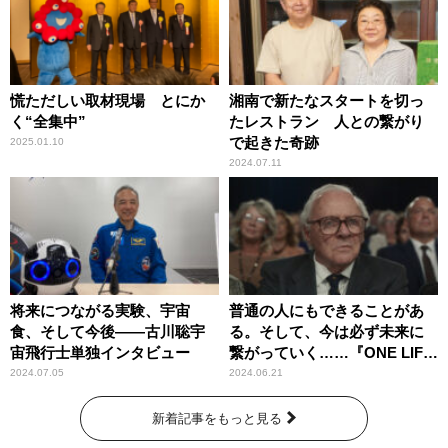
慌ただしい取材現場 とにか
湘南で新たなスタートを切っ
く“全集中”
たレストラン 人との繋がり
で起きた奇跡
2025.01.10
2024.07.11
将来につながる実験、宇宙
普通の人にもできることがあ
食、そして今後――古川聡宇
る。そして、今は必ず未来に
宙飛行士単独インタビュー
繋がっていく……『ONE LIFE
奇跡が繋いだ6000の命』
2024.07.05
2024.06.21
新着記事をもっと見る