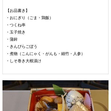
【お品書き】
・おにぎり（ごま・鶏飯）
・つくね串
・玉子焼き
・蒲鉾
・きんぴらごぼう
・煮物（こんにゃく・がんも・細竹・人参）
・しそ巻き大根漬け