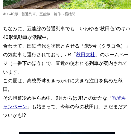
キハ40形・普通列車、五能線・艫作～横磯間
ちなみに、五能線の普通列車でも、いわゆる“秋田色”のキハ
40形気動車が活躍中。
合わせて、国鉄時代を彷彿とさせる「朱5号（タラコ色）」
の気動車も運行されており、JR「
秋田支社
」のホームペー
ジ（一番下のほう）で、直近の使われる列車が案内されて
います。
この夏は、高校野球をきっかけに大きな注目を集めた秋
田。
その興奮冷めやらぬ中、9月からはJRとの新たな「
観光キ
ャンペーン
」も始まって、今年の秋の秋田は、まだまだア
ツいかも!?