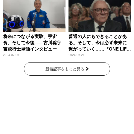
将来につながる実験、宇宙
普通の人にもできることがあ
食、そして今後――古川聡宇
る。そして、今は必ず未来に
宙飛行士単独インタビュー
繋がっていく……『ONE LIFE
奇跡が繋いだ6000の命』
2024.07.05
2024.06.21
新着記事をもっと見る