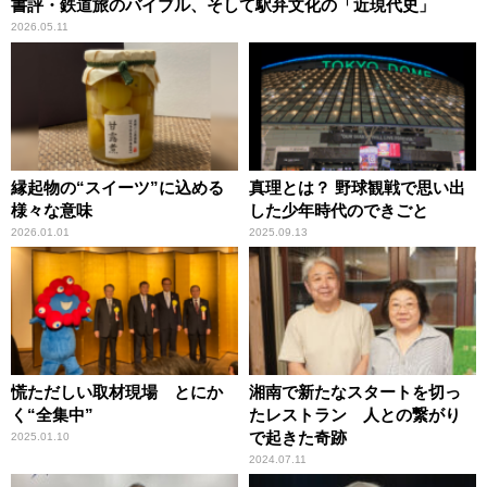
書評・鉄道旅のバイブル、そして駅弁文化の「近現代史」
2026.05.11
縁起物の“スイーツ”に込める
真理とは？ 野球観戦で思い出
様々な意味
した少年時代のできごと
2026.01.01
2025.09.13
慌ただしい取材現場 とにか
湘南で新たなスタートを切っ
く“全集中”
たレストラン 人との繋がり
で起きた奇跡
2025.01.10
2024.07.11