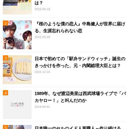
は？
2023.06.19
『桜のような僕の恋人』中島健人が世界に届け
る、生涯忘れられない恋
2022.03.26
日本で初めての「駅弁サンドウィッチ」誕生の
きっかけを作った、元・内閣総理大臣とは？
2022.12.16
1989年、なぜ渡辺美里は西武球場ライブで「バ
カヤロー！」と叫んだのか
2019.08.31
日本唯一のセルロイド人形職人～作り続ける