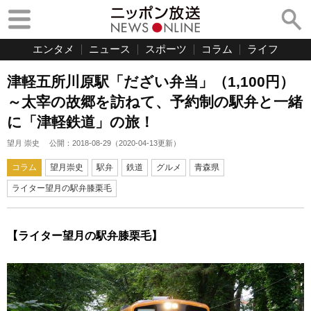
エンタメ
ニュース
スポーツ
コラム
ライフ
津軽五所川原駅「だざい弁当」（1,100円）
～太宰の故郷を訪ねて、予約制の駅弁と一緒
に「津軽鉄道」の旅！
望月 崇史
公開：
2018-08-29
（
2020-04-13
更新）
コラム
望月崇史
駅弁
鉄道
グルメ
青森県
ライター望月の駅弁膝栗毛
【ライター望月の駅弁膝栗毛】