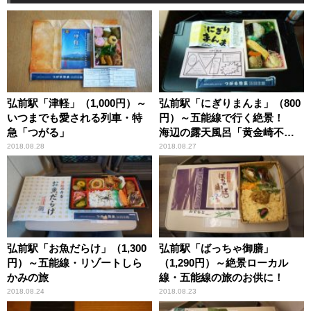
弘前駅「津軽」（1,000円）～
弘前駅「にぎりまんま」（800
いつまでも愛される列車・特
円）～五能線で行く絶景！
急「つがる」
海辺の露天風呂「黄金崎不老
ふ死温泉」
2018.08.28
2018.08.27
弘前駅「お魚だらけ」（1,300
弘前駅「ばっちゃ御膳」
円）～五能線・リゾートしら
（1,290円）～絶景ローカル
かみの旅
線・五能線の旅のお供に！
2018.08.24
2018.08.23