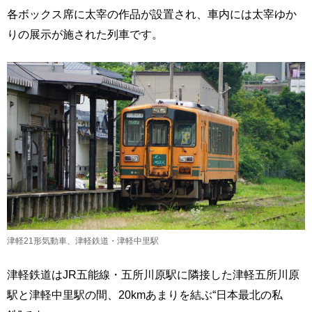
各ボックス席に太宰の作品が設置され、車内には太宰ゆか
りの展示が施された列車です。
津軽21形気動車、津軽鉄道・津軽中里駅
津軽鉄道はJR五能線・五所川原駅に隣接した津軽五所川原
駅と津軽中里駅の間、20kmあまりを結ぶ“日本最北の私