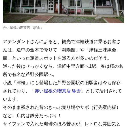
赤い屋根の喫茶店「駅舎」
アテンダントさんによると、観光で津軽鉄道に乗るお客さ
んは、途中の金木で降りて「斜陽館」や「津軽三味線会
館」といった定番スポットを巡る方が多いのだそう。
巡った後はせっかくなら、津軽中里方面へ1駅、春は桜の名
所で有名な芦野公園駅へ。
小説「津軽」にも登場した芦野公園駅の旧駅舎は今も保存
されており、「
赤い屋根の喫茶店 駅舎
」として活用されて
います。
そのまま残された昔のきっぷ売り場やサボ（行先案内板）
など、店内は鉄分たっぷり！
サイフォンで入れた珈琲のほろ苦さが、レトロな雰囲気と