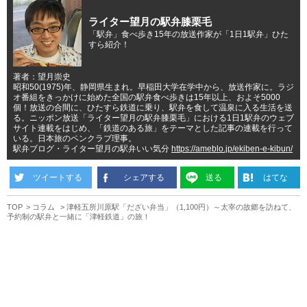
ライター望月の駅弁膝栗毛
「駅弁」食べ歩き15年の放送作家が「1日1駅弁」ひた
すら紹介！
著者：望月崇史
昭和50(1975)年、静岡県生まれ。早稲田大学在学中から、放送作家に。ラジ
オ番組をきっかけに始めた全国の駅弁食べ歩きは15年以上、およそ5000
個！放送の合間に、ひたすら鉄道に乗り、駅弁を食して温泉に入る生活を送
る。ニッポン放送「ライター望月の駅弁膝栗毛」における1日1駅弁のウェブ
サイト連載をはじめ、「鉄道のある旅」をテーマとした記事の連載を行って
いる。日本旅のペンクラブ理事。
駅弁ブログ・ライター望月の駅弁いい気分
https://ameblo.jp/ekiben-e-kibun/
ツイートする
シェアする
送る
はてな
TOP
コラム
津軽五所川原駅「だざい弁当」（1,100円）～太宰の故郷を訪ねて、
予約制の駅弁と一緒に「津軽鉄道」の旅！