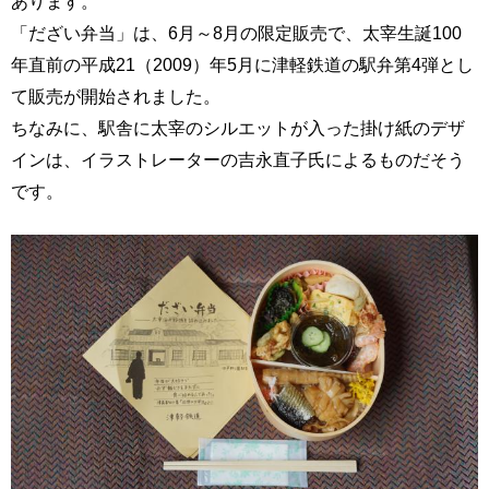
あります。
「だざい弁当」は、6月～8月の限定販売で、太宰生誕100
年直前の平成21（2009）年5月に津軽鉄道の駅弁第4弾とし
て販売が開始されました。
ちなみに、駅舎に太宰のシルエットが入った掛け紙のデザ
インは、イラストレーターの吉永直子氏によるものだそう
です。