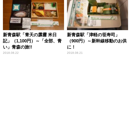
新青森駅「青天の霹靂 米日
新青森駅「津軽の笹寿司」
記」（1,100円）～「全部、青
（900円）～新幹線移動のお供
い」青森の旅!!
に！
2018.08.22
2018.08.21