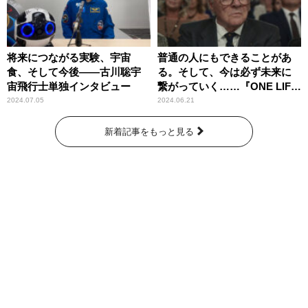
将来につながる実験、宇宙
普通の人にもできることがあ
食、そして今後――古川聡宇
る。そして、今は必ず未来に
宙飛行士単独インタビュー
繋がっていく……『ONE LIFE
奇跡が繋いだ6000の命』
2024.07.05
2024.06.21
新着記事をもっと見る