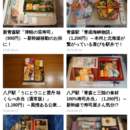
新青森駅「津軽の笹寿司」
青森駅「青函海峡物語」
（900円）～新幹線移動のお供
（1,200円）～本州と北海道が
に！
繋がっている喜びを駅弁で！
2018.08.21
2018.08.20
八戸駅「うにとウニと雲丹 味
八戸駅「青森と三陸の食材
くらべ弁当（通常版）」
100%寿司弁当」（1,280円）～
（1,180円）～風情ある公衆浴
新幹線で寿司屋さん気分!?
場・下風呂温泉「大湯」
2018.08.17
2018.08.15