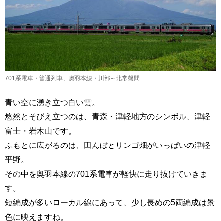
701系電車・普通列車、奥羽本線・川部～北常盤間
青い空に湧き立つ白い雲。
悠然とそびえ立つのは、青森・津軽地方のシンボル、津軽
富士・岩木山です。
ふもとに広がるのは、田んぼとリンゴ畑がいっぱいの津軽
平野。
その中を奥羽本線の701系電車が軽快に走り抜けていきま
す。
短編成が多いローカル線にあって、少し長めの5両編成は景
色に映えますね。