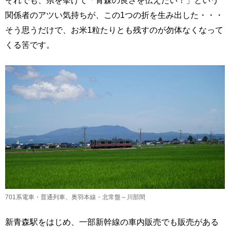
それでも、県を挙げて「青森の良さを伝えたい！」という
関係者のアツい気持ちが、この1つの折を生み出した・・・
そう思うだけで、お米1粒たりとも残すのが勿体なくなって
くる筈です。
701系電車・普通列車、奥羽本線・北常盤～川部間
新青森駅をはじめ、一部新幹線の車内販売でも販売がある