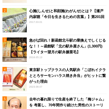
心施(しんせ)と和顔施(わがんせ)とは？【瀬戸
内寂聴「今日を生きるための言葉」】第201回
2017.03.01
急がば回れ！新函館北斗駅の乗換えでしくじる
な！！～函館駅「北の駅弁屋さん」(1,300円)
【ライター望月の駅弁膝栗毛】
2016.05.13
東京駅トップクラスの人気駅弁「こぼれイクラ
ととろサーモンハラス焼き弁当」がヒットに繋
がった理由
2023.08.07
去年の暮れ限りで生産を終了した「梅ジャム」
を 考案し、70年間作り続けた男性のストーリ