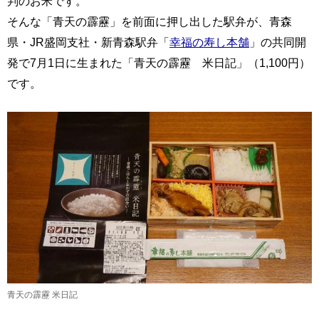
判のお米です。
そんな「青天の霹靂」を前面に押し出した駅弁が、青森
県・JR盛岡支社・新青森駅弁「
幸福の寿し本舗
」の共同開
発で7月1日に生まれた「青天の霹靂 米日記」（1,100円）
です。
青天の霹靂 米日記