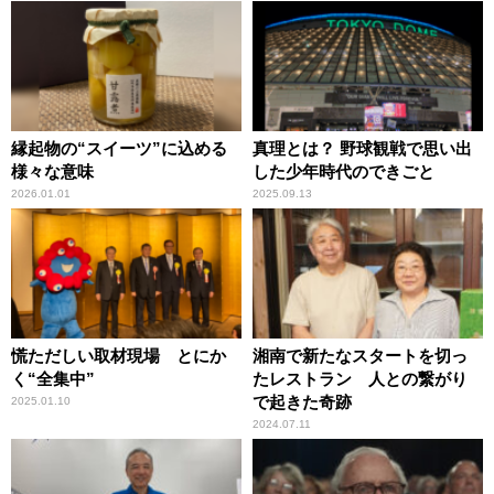
縁起物の“スイーツ”に込める
真理とは？ 野球観戦で思い出
様々な意味
した少年時代のできごと
2026.01.01
2025.09.13
慌ただしい取材現場 とにか
湘南で新たなスタートを切っ
く“全集中”
たレストラン 人との繋がり
で起きた奇跡
2025.01.10
2024.07.11