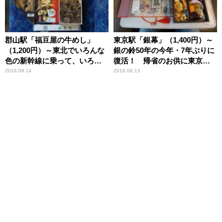
郡山駅「福豆屋の牛めし」
東京駅「銀幕」（1,400円）～
（1,200円）～東北でいろんな
銀の鈴50年の今年・7年ぶりに
色の新幹線に乗って、いろん
復活！ 帰省のお供に東京駅
な牛肉駅弁の食べ比べ！
限定駅弁!!
2018.08.14
2018.08.13