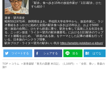
「駅弁」食べ歩き15年の放送作家が「1日1駅弁」ひた
すら紹介！
著者：望月崇史
昭和50(1975)年、静岡県生まれ。早稲田大学在学中から、放送作家に。ラジ
オ番組をきっかけに始めた全国の駅弁食べ歩きは15年以上、およそ5000
個！放送の合間に、ひたすら鉄道に乗り、駅弁を食して温泉に入る生活を送
る。ニッポン放送「ライター望月の駅弁膝栗毛」における1日1駅弁のウェブ
サイト連載をはじめ、「鉄道のある旅」をテーマとした記事の連載を行って
いる。日本旅のペンクラブ理事。
駅弁ブログ・ライター望月の駅弁いい気分
https://ameblo.jp/ekiben-e-kibun/
ツイートする
シェアする
送る
はてな
TOP
コラム
新青森駅「青天の霹靂 米日記」（1,100円）～「全部、青い」青森の
旅!!