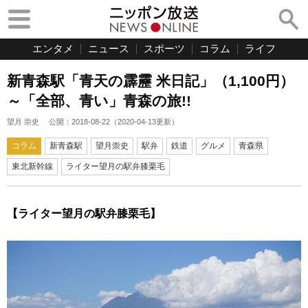
エンタメ
ニュース
スポーツ
コラム
ライフ
新青森駅「青天の霹靂 米日記」（1,100円）
～「全部、青い」青森の旅!!
望月 崇史
公開：
2018-08-22
（
2020-04-13
更新）
コラム
新青森駅
望月崇史
駅弁
鉄道
グルメ
青森県
東北新幹線
ライター望月の駅弁膝栗毛
【ライター望月の駅弁膝栗毛】