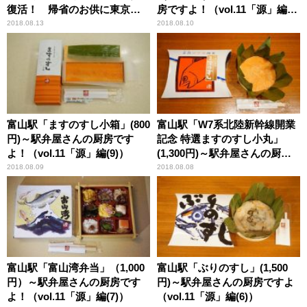
復活！ 帰省のお供に東京駅
房ですよ！（vol.11「源」編
限定駅弁!!
(10)）
2018.08.13
2018.08.10
富山駅「ますのすし小箱」(800
富山駅「W7系北陸新幹線開業
円)～駅弁屋さんの厨房です
記念 特選ますのすし小丸」
よ！（vol.11「源」編(9)）
(1,300円)～駅弁屋さんの厨房
ですよ！（vol.11「源」編(8)）
2018.08.09
2018.08.08
富山駅「富山湾弁当」（1,000
富山駅「ぶりのすし」(1,500
円）～駅弁屋さんの厨房です
円)～駅弁屋さんの厨房ですよ
よ！（vol.11「源」編(7)）
（vol.11「源」編(6)）