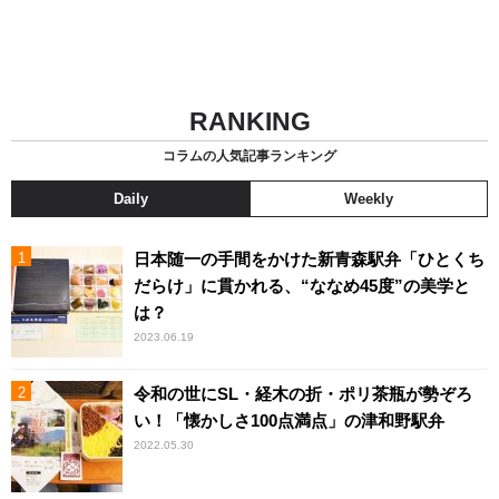
RANKING
コラムの人気記事ランキング
Daily
Weekly
日本随一の手間をかけた新青森駅弁「ひとくち
だらけ」に貫かれる、“ななめ45度”の美学と
は？
2023.06.19
令和の世にSL・経木の折・ポリ茶瓶が勢ぞろ
い！「懐かしさ100点満点」の津和野駅弁
2022.05.30