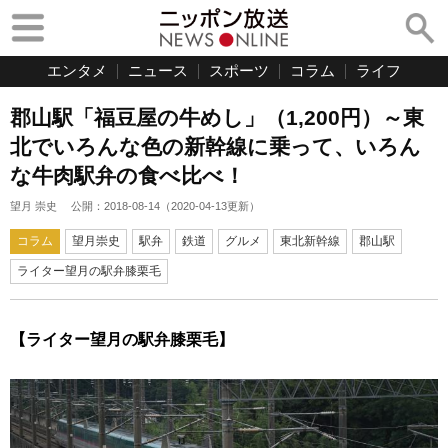
エンタメ
ニュース
スポーツ
コラム
ライフ
郡山駅「福豆屋の牛めし」（1,200円）～東
北でいろんな色の新幹線に乗って、いろん
な牛肉駅弁の食べ比べ！
望月 崇史
公開：
2018-08-14
（
2020-04-13
更新）
コラム
望月崇史
駅弁
鉄道
グルメ
東北新幹線
郡山駅
ライター望月の駅弁膝栗毛
【ライター望月の駅弁膝栗毛】