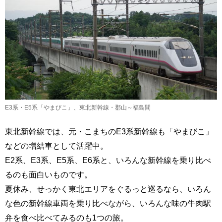
E3系・E5系「やまびこ」、東北新幹線・郡山～福島間
東北新幹線では、元・こまちのE3系新幹線も「やまびこ」
などの増結車として活躍中。
E2系、E3系、E5系、E6系と、いろんな新幹線を乗り比べ
るのも面白いものです。
夏休み、せっかく東北エリアをぐるっと巡るなら、いろん
な色の新幹線車両を乗り比べながら、いろんな味の牛肉駅
弁を食べ比べてみるのも1つの旅。