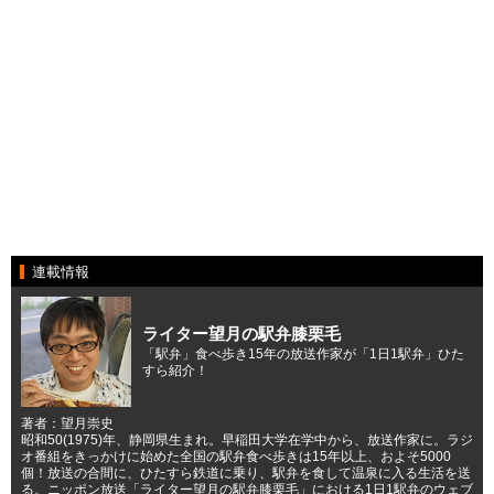
連載情報
ライター望月の駅弁膝栗毛
「駅弁」食べ歩き15年の放送作家が「1日1駅弁」ひた
すら紹介！
著者：望月崇史
昭和50(1975)年、静岡県生まれ。早稲田大学在学中から、放送作家に。ラジ
オ番組をきっかけに始めた全国の駅弁食べ歩きは15年以上、およそ5000
個！放送の合間に、ひたすら鉄道に乗り、駅弁を食して温泉に入る生活を送
る。ニッポン放送「ライター望月の駅弁膝栗毛」における1日1駅弁のウェブ