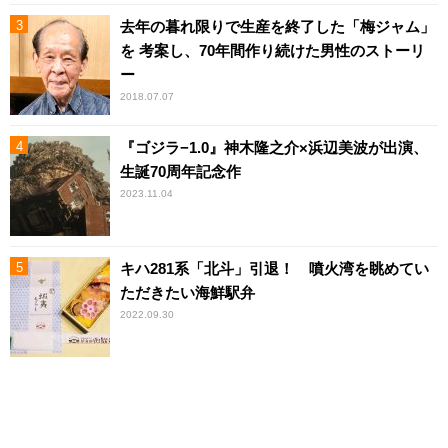
去年の暮れ限りで生産を終了した「梅ジャム」
を 考案し、70年間作り続けた男性のストーリ
ー
2018.07.07
『ゴジラ−1.0』神木隆之介×浜辺美波が出演、
生誕70周年記念作
2023.11.04
キハ281系「北斗」引退！ 噴火湾を眺めてい
ただきたい海鮮駅弁
2022.09.30