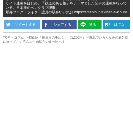
サイト連載をはじめ、「鉄道のある旅」をテーマとした記事の連載を行って
いる。日本旅のペンクラブ理事。
駅弁ブログ・ライター望月の駅弁いい気分
https://ameblo.jp/ekiben-e-kibun/
ツイートする
シェアする
送る
はてな
TOP
コラム
郡山駅「福豆屋の牛めし」（1,200円）～東北でいろんな色の新幹線
に乗って、いろんな牛肉駅弁の食べ比べ！