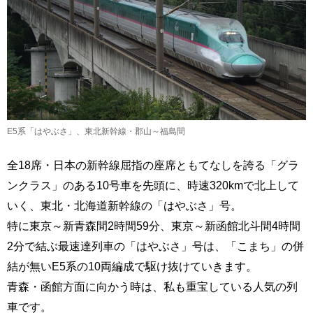
E5系「はやぶさ」、東北新幹線・郡山～福島間
全18席・日本の新幹線屈指の座席ともてなしを誇る「グラ
ンクラス」のある10号車を先頭に、時速320kmで北上して
いく、東北・北海道新幹線の「はやぶさ」号。
特に東京～新青森間2時間59分、東京～新函館北斗間4時間
2分で結ぶ最速達列車の「はやぶさ」号は、「こまち」の併
結が無いE5系の10両編成で駆け抜けていきます。
青森・函館方面に向かう時は、私も重宝している人気の列
車です。