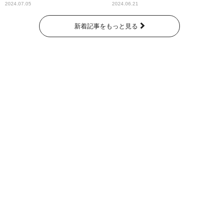
奇跡が繋いだ6000の命』
2024.07.05
2024.06.21
新着記事をもっと見る