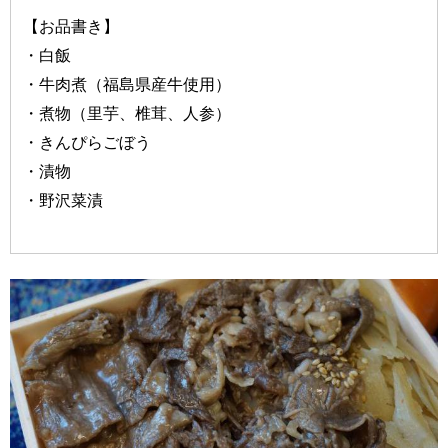
【お品書き】
・白飯
・牛肉煮（福島県産牛使用）
・煮物（里芋、椎茸、人参）
・きんぴらごぼう
・漬物
・野沢菜漬