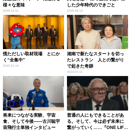
様々な意味
した少年時代のできごと
2026.01.01
2025.09.13
慌ただしい取材現場 とにか
湘南で新たなスタートを切っ
く“全集中”
たレストラン 人との繋がり
で起きた奇跡
2025.01.10
2024.07.11
将来につながる実験、宇宙
普通の人にもできることがあ
食、そして今後――古川聡宇
る。そして、今は必ず未来に
宙飛行士単独インタビュー
繋がっていく……『ONE LIFE