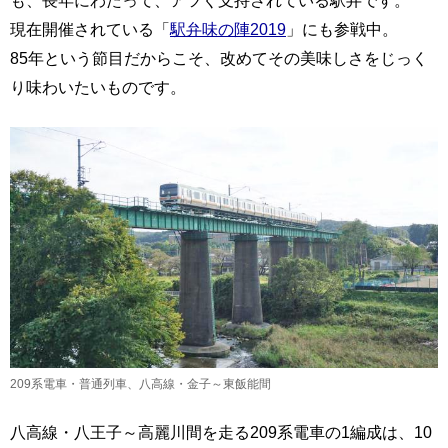
も、長年にわたって、アツく支持されている駅弁です。
現在開催されている「
駅弁味の陣2019
」にも参戦中。
85年という節目だからこそ、改めてその美味しさをじっく
り味わいたいものです。
209系電車・普通列車、八高線・金子～東飯能間
八高線・八王子～高麗川間を走る209系電車の1編成は、10