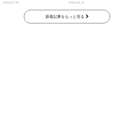
奇跡が繋いだ6000の命』
2024.07.05
2024.06.21
新着記事をもっと見る