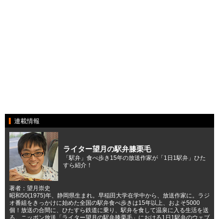
連載情報
ライター望月の駅弁膝栗毛
「駅弁」食べ歩き15年の放送作家が「1日1駅弁」ひた
すら紹介！
著者：望月崇史
昭和50(1975)年、静岡県生まれ。早稲田大学在学中から、放送作家に。ラジ
オ番組をきっかけに始めた全国の駅弁食べ歩きは15年以上、およそ5000
個！放送の合間に、ひたすら鉄道に乗り、駅弁を食して温泉に入る生活を送
る。ニッポン放送「ライター望月の駅弁膝栗毛」における1日1駅弁のウェブ