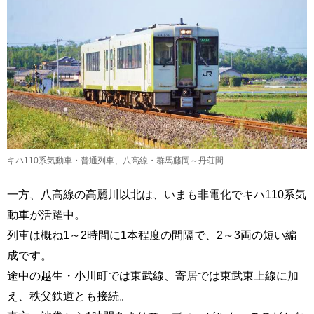
キハ110系気動車・普通列車、八高線・群馬藤岡～丹荘間
一方、八高線の高麗川以北は、いまも非電化でキハ110系気
動車が活躍中。
列車は概ね1～2時間に1本程度の間隔で、2～3両の短い編
成です。
途中の越生・小川町では東武線、寄居では東武東上線に加
え、秩父鉄道とも接続。