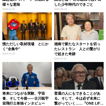
様々な意味
した少年時代のできごと
2026.01.01
2025.09.13
慌ただしい取材現場 とにか
湘南で新たなスタートを切っ
く“全集中”
たレストラン 人との繋がり
で起きた奇跡
2025.01.10
2024.07.11
将来につながる実験、宇宙
普通の人にもできることがあ
食、そして今後――古川聡宇
る。そして、今は必ず未来に
宙飛行士単独インタビュー
繋がっていく……『ONE LIFE