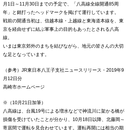
月1日～11月30日までの予定で、「八高線全線開通85周
年」と銘打ったヘッドマークを掲げて運行しています。
戦前の開通当初は、信越本線・上越線と東海道本線を、東
京を経由せずに結ぶ軍事上の目的もあったとされる八高
線。
いまは東京郊外のまちを結びながら、地元の皆さんの大切
な足となっています。
（参考）JR東日本八王子支社ニュースリリース・2019年9
月12日分
高崎市ホームページ
※（10月21日加筆）
八高線は、台風19号による増水などで神流川に架かる橋が
損傷を受けていたことが分かり、10月18日以降、北藤岡～
寄居間で運転を見合わせています。運転再開には相当の期