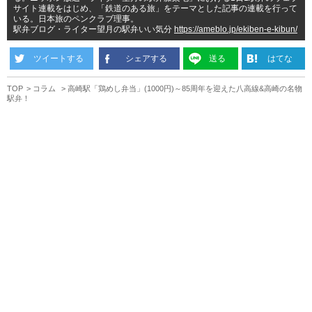
サイト連載をはじめ、「鉄道のある旅」をテーマとした記事の連載を行って
いる。日本旅のペンクラブ理事。
駅弁ブログ・ライター望月の駅弁いい気分
https://ameblo.jp/ekiben-e-kibun/
ツイートする
シェアする
送る
はてな
TOP
コラム
高崎駅「鶏めし弁当」(1000円)～85周年を迎えた八高線&高崎の名物
駅弁！