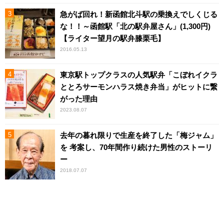
急がば回れ！新函館北斗駅の乗換えでしくじる
な！！～函館駅「北の駅弁屋さん」(1,300円)
【ライター望月の駅弁膝栗毛】
2016.05.13
東京駅トップクラスの人気駅弁「こぼれイクラ
ととろサーモンハラス焼き弁当」がヒットに繋
がった理由
2023.08.07
去年の暮れ限りで生産を終了した「梅ジャム」
を 考案し、70年間作り続けた男性のストーリ
ー
2018.07.07