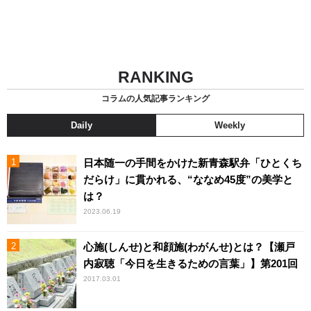
RANKING
コラムの人気記事ランキング
Daily
Weekly
日本随一の手間をかけた新青森駅弁「ひとくち
だらけ」に貫かれる、“ななめ45度”の美学と
は？
2023.06.19
心施(しんせ)と和顔施(わがんせ)とは？【瀬戸
内寂聴「今日を生きるための言葉」】第201回
2017.03.01