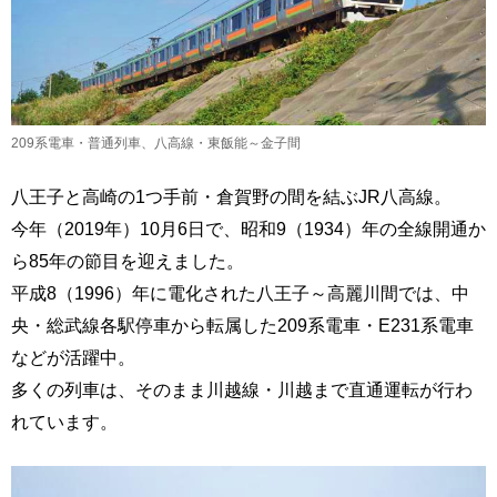
209系電車・普通列車、八高線・東飯能～金子間
八王子と高崎の1つ手前・倉賀野の間を結ぶJR八高線。
今年（2019年）10月6日で、昭和9（1934）年の全線開通か
ら85年の節目を迎えました。
平成8（1996）年に電化された八王子～高麗川間では、中
央・総武線各駅停車から転属した209系電車・E231系電車
などが活躍中。
多くの列車は、そのまま川越線・川越まで直通運転が行わ
れています。