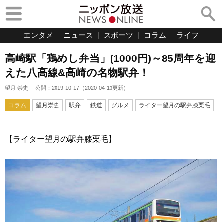
エンタメ
ニュース
スポーツ
コラム
ライフ
高崎駅「鶏めし弁当」(1000円)～85周年を迎
えた八高線&高崎の名物駅弁！
望月 崇史
公開：
2019-10-17
（
2020-04-13
更新）
コラム
望月崇史
駅弁
鉄道
グルメ
ライター望月の駅弁膝栗毛
【ライター望月の駅弁膝栗毛】