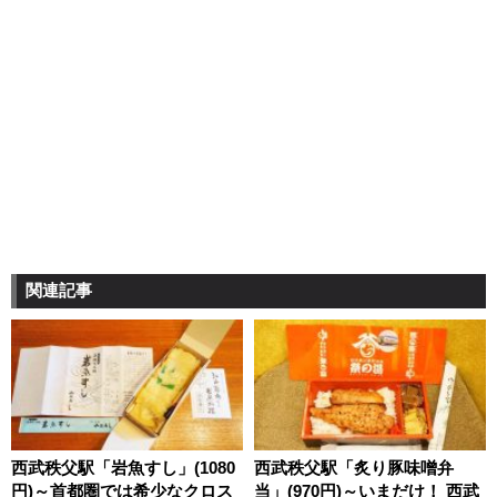
関連記事
西武秩父駅「岩魚すし」(1080
西武秩父駅「炙り豚味噌弁
円)～首都圏では希少なクロス
当」(970円)～いまだけ！ 西武