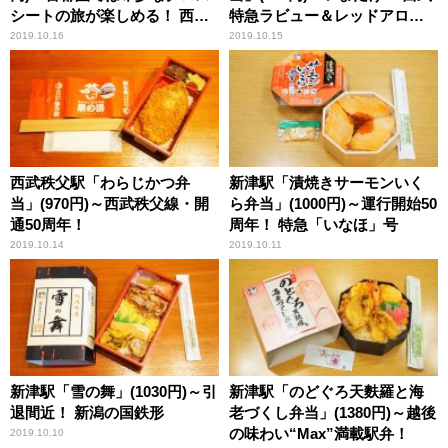
シートの旅が楽しめる！ 西武
特急ラビュー＆レッドアロー
4000系電車
の乗り比べ!!
2019.10.16
2019.10.15
西武秩父駅「わらじかつ弁
新津駅「漬焼きサーモンいく
当」(970円)～西武秩父線・開
ら弁当」(1000円)～運行開始50
通50周年！
周年！ 特急「いなほ」号
2019.10.14
2019.10.11
新津駅「雪の舞」(1030円)～引
新津駅「のどぐろ天麩羅と海
退間近！ 新潟の国鉄形
老づくし弁当」(1380円)～越後
の味わい“Max”満載駅弁！
2019.10.10