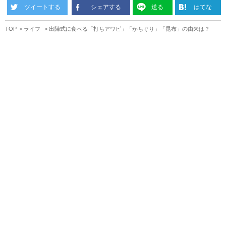
ツイートする
シェアする
送る
はてな
TOP
ライフ
出陣式に食べる「打ちアワビ」「かちぐり」「昆布」の由来は？