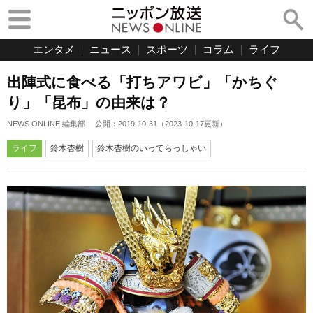
エンタメ
ニュース
スポーツ
コラム
ライフ
出陣式に食べる「打ちアワビ」「かちぐ
り」「昆布」の由来は？
NEWS ONLINE 編集部
公開：
2019-10-31
（
2023-10-17
更新）
ライフ
鈴木杏樹
鈴木杏樹のいってらっしゃい