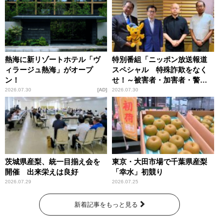
熱海に新リゾートホテル「ヴ
特別番組「ニッポン放送報道
ィラージュ熱海」がオープ
スペシャル 特殊詐欺をなく
ン！
せ！～被害者・加害者・警視
庁が語るトクリュウの実態
2026.07.30
AD
2026.07.30
～」放送
茨城県産梨、統一目揃え会を
東京・大田市場で千葉県産梨
開催 出来栄えは良好
「幸水」初競り
2026.07.29
2026.07.25
新着記事をもっと見る