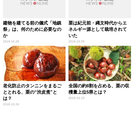
建物を建てる前の儀式「地鎮
栗は紀元前・縄文時代からエ
祭」は、何のために必要なの
ネルギー源として栽培されて
か
いた
2019.10.28
2019.10.25
老化防止のタンニンをまるご
全国の約6割を占める、栗の収
ととれる、栗の“渋皮煮”と
穫量上位5県とは？
は？
2019.10.23
2019.10.24