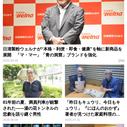
日清製粉ウェルナが“本格・利便・即食・健康”を軸に新商品を
展開 「マ・マー」「青の洞窟」ブランドを強化
2026.08.06
AD
81年前の夏、満員列車が銃撃
「昨日もキュウリ、今日もキ
された――湯の花トンネルの
ュウリ」 『にほんのおかず』
悲劇を語り継ぐ男性
著者が見つけた家庭料理の知
恵
2026.08.06
2026.07.31