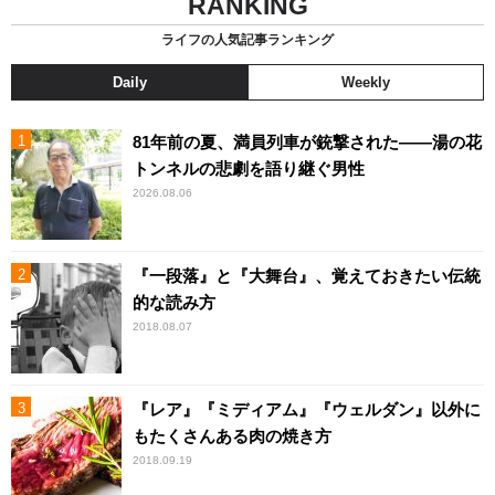
RANKING
ライフの人気記事ランキング
Daily
Weekly
81年前の夏、満員列車が銃撃された――湯の花
トンネルの悲劇を語り継ぐ男性
2026.08.06
『一段落』と『大舞台』、覚えておきたい伝統
的な読み方
2018.08.07
『レア』『ミディアム』『ウェルダン』以外に
もたくさんある肉の焼き方
2018.09.19