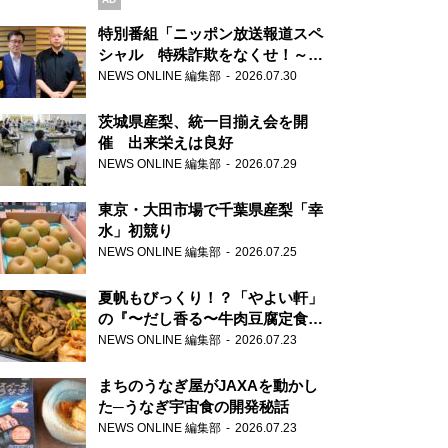
特別番組「ニッポン放送報道スペ
シャル 特殊詐欺をなくせ！～被
害者・加害者・警視庁が語るトク
NEWS ONLINE 編集部
2026.07.30
リュウの実態～」放送
茨城県産梨、統一目揃え会を開
催 出来栄えは良好
NEWS ONLINE 編集部
2026.07.29
東京・大田市場で千葉県産梨「幸
水」初競り
NEWS ONLINE 編集部
2026.07.25
夏帆もびっくり！？「やよい軒」
の『〜だし香る〜牛肉豆腐定食』
が香り高すぎる
NEWS ONLINE 編集部
2026.07.23
まちのうなぎ屋がJAXAを動かし
た─うなぎ宇宙食の開発秘話
NEWS ONLINE 編集部
2026.07.23