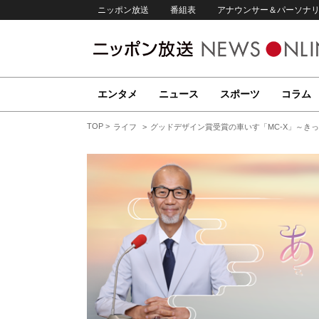
ニッポン放送
番組表
アナウンサー＆パーソナ
エンタメ
ニュース
スポーツ
コラム
TOP
ライフ
グッドデザイン賞受賞の車いす「MC‐X」～き