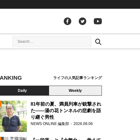
ANKING
ライフの人気記事ランキング
Daily
Weekly
81年前の夏、満員列車が銃撃され
た――湯の花トンネルの悲劇を語
り継ぐ男性
N
NEWS ONLINE 編集部
2026.08.06
AD