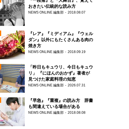
『一段落』と『大舞台』、覚えて
おきたい伝統的な読み方
NEWS ONLINE 編集部
2018.08.07
N
『レア』『ミディアム』『ウェル
ダン』以外にもたくさんある肉の
焼き方
NEWS ONLINE 編集部
2018.09.19
N
「昨日もキュウリ、今日もキュウ
リ」 『にほんのおかず』著者が
見つけた家庭料理の知恵
NEWS ONLINE 編集部
2026.07.31
N
『早急』『重複』の読み方 辞書
も間違えている場合がある
NEWS ONLINE 編集部
2018.08.08
N