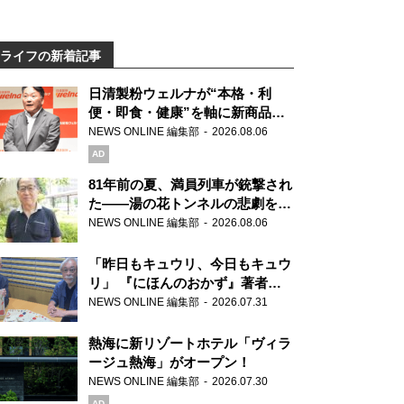
ライフの新着記事
日清製粉ウェルナが“本格・利
便・即食・健康”を軸に新商品を
展開 「マ・マー」「青の洞窟」
NEWS ONLINE 編集部
2026.08.06
ブランドを強化
AD
81年前の夏、満員列車が銃撃され
た――湯の花トンネルの悲劇を語
り継ぐ男性
NEWS ONLINE 編集部
2026.08.06
「昨日もキュウリ、今日もキュウ
リ」 『にほんのおかず』著者が
見つけた家庭料理の知恵
NEWS ONLINE 編集部
2026.07.31
熱海に新リゾートホテル「ヴィラ
ージュ熱海」がオープン！
NEWS ONLINE 編集部
2026.07.30
AD