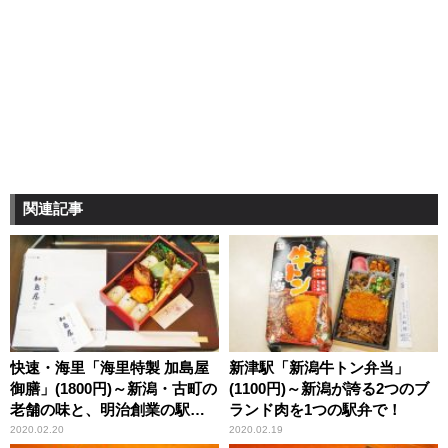
関連記事
快速・海里「海里特製 加島屋
新津駅「新潟牛トン弁当」
御膳」(1800円)～新潟・古町の
(1100円)～新潟が誇る2つのブ
老舗の味と、明治創業の駅弁
ランド肉を1つの駅弁で！
屋さんの技がコラボ！
2020.02.20
2020.02.19