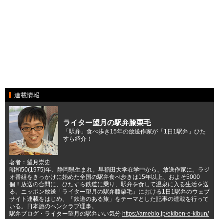
連載情報
ライター望月の駅弁膝栗毛
「駅弁」食べ歩き15年の放送作家が「1日1駅弁」ひた
すら紹介！
著者：望月崇史
昭和50(1975)年、静岡県生まれ。早稲田大学在学中から、放送作家に。ラジ
オ番組をきっかけに始めた全国の駅弁食べ歩きは15年以上、およそ5000
個！放送の合間に、ひたすら鉄道に乗り、駅弁を食して温泉に入る生活を送
る。ニッポン放送「ライター望月の駅弁膝栗毛」における1日1駅弁のウェブ
サイト連載をはじめ、「鉄道のある旅」をテーマとした記事の連載を行って
いる。日本旅のペンクラブ理事。
駅弁ブログ・ライター望月の駅弁いい気分
https://ameblo.jp/ekiben-e-kibun/