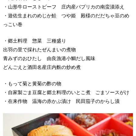
・山形牛ローストビーフ 庄内産パプリカの南蛮漬添え
・遊佐生まれのめじか鮭 つや姫 殿様のだだちゃ豆のめ
っこい巻
・郷土料理 惣菜 三種盛り
出羽の里で採れたぜんまいの煮物
青みずのおひたし 由良漁港小鯛だし風味
どんごえと酒田名産庄内麩の炒め煮
・もって菊と黄菊の酢の物
・自家製ごま豆腐と郷土料理のいとこ煮 ごまソースがけ
・在来作物 温海の赤かぶ漬け 民田茄子のからし漬