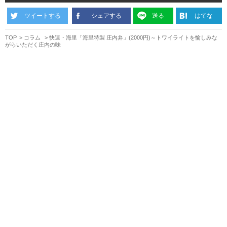
ツイートする
シェアする
送る
はてな
TOP
コラム
快速・海里「海里特製 庄内弁」(2000円)～トワイライトを愉しみな
がらいただく庄内の味