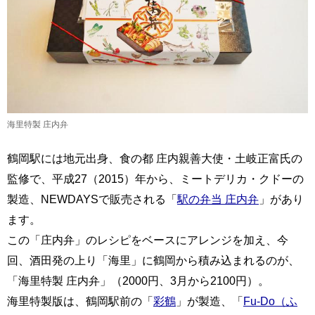
海里特製 庄内弁
鶴岡駅には地元出身、食の都 庄内親善大使・土岐正富氏の
監修で、平成27（2015）年から、ミートデリカ・クドーの
製造、NEWDAYSで販売される「
駅の弁当 庄内弁
」があり
ます。
この「庄内弁」のレシピをベースにアレンジを加え、今
回、酒田発の上り「海里」に鶴岡から積み込まれるのが、
「海里特製 庄内弁」（2000円、3月から2100円）。
海里特製版は、鶴岡駅前の「
彩鶴
」が製造、「
Fu-Do（ふ