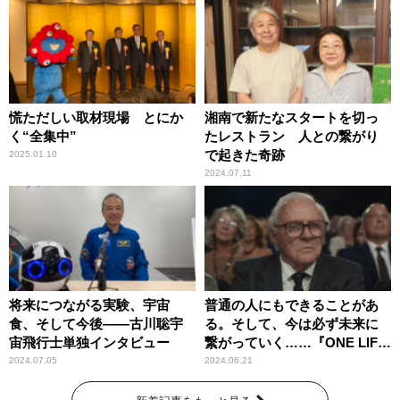
慌ただしい取材現場 とにか
湘南で新たなスタートを切っ
く“全集中”
たレストラン 人との繋がり
で起きた奇跡
2025.01.10
2024.07.11
将来につながる実験、宇宙
普通の人にもできることがあ
食、そして今後――古川聡宇
る。そして、今は必ず未来に
宙飛行士単独インタビュー
繋がっていく……『ONE LIFE
奇跡が繋いだ6000の命』
2024.07.05
2024.06.21