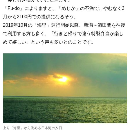
「Fu-do」によりますと、「めじか」の不漁で、やむなく3
月から2100円での提供になるそう。
2019年10月の「海里」運行開始以降、新潟～酒田間を往復
で利用する方も多く、「行きと帰りで違う特製弁当が楽し
めて嬉しい」という声も多いとのことです。
上り「海里」から眺める日本海の夕日