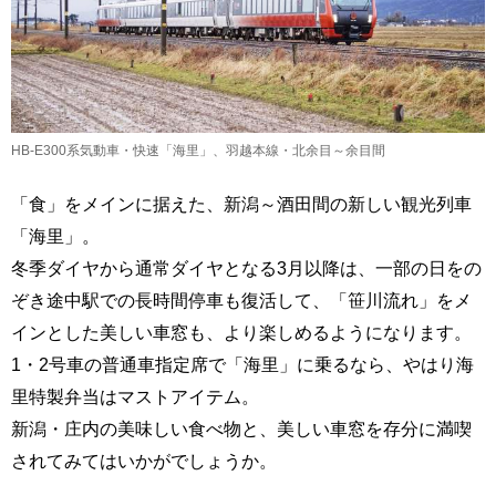
HB-E300系気動車・快速「海里」、羽越本線・北余目～余目間
「食」をメインに据えた、新潟～酒田間の新しい観光列車
「海里」。
冬季ダイヤから通常ダイヤとなる3月以降は、一部の日をの
ぞき途中駅での長時間停車も復活して、「笹川流れ」をメ
インとした美しい車窓も、より楽しめるようになります。
1・2号車の普通車指定席で「海里」に乗るなら、やはり海
里特製弁当はマストアイテム。
新潟・庄内の美味しい食べ物と、美しい車窓を存分に満喫
されてみてはいかがでしょうか。