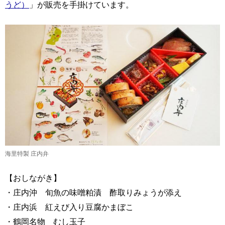
うど）
」が販売を手掛けています。
海里特製 庄内弁
【おしながき】
・庄内沖 旬魚の味噌粕漬 酢取りみょうが添え
・庄内浜 紅えび入り豆腐かまぼこ
・鶴岡名物 むし玉子