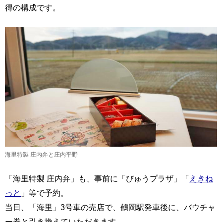
得の構成です。
海里特製 庄内弁と庄内平野
「海里特製 庄内弁」も、事前に「びゅうプラザ」「
えきね
っと
」等で予約。
当日、「海里」3号車の売店で、鶴岡駅発車後に、バウチャ
ー券と引き換えていただきます。