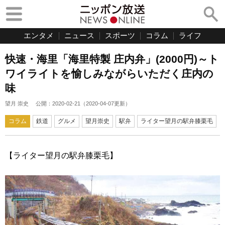
エンタメ
ニュース
スポーツ
コラム
ライフ
快速・海里「海里特製 庄内弁」(2000円)～ト
ワイライトを愉しみながらいただく庄内の
味
望月 崇史
公開：
2020-02-21
（
2020-04-07
更新）
コラム
鉄道
グルメ
望月崇史
駅弁
ライター望月の駅弁膝栗毛
【ライター望月の駅弁膝栗毛】