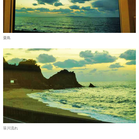
粟島
笹川流れ