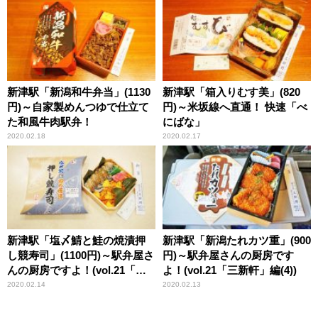
新津駅「新潟和牛弁当」(1130
新津駅「箱入りむす美」(820
円)～自家製めんつゆで仕立て
円)～米坂線へ直通！ 快速「べ
た和風牛肉駅弁！
にばな」
2020.02.18
2020.02.17
新津駅「塩〆鯖と鮭の焼漬押
新津駅「新潟たれカツ重」(900
し競寿司」(1100円)～駅弁屋さ
円)～駅弁屋さんの厨房です
んの厨房ですよ！(vol.21「三
よ！(vol.21「三新軒」編(4))
新軒」編(5))
2020.02.14
2020.02.13