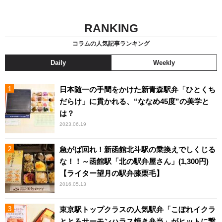
RANKING
コラムの人気記事ランキング
Daily
Weekly
日本随一の手間をかけた新青森駅弁「ひとくち
だらけ」に貫かれる、“ななめ45度”の美学と
は？
2023.06.19
急がば回れ！新函館北斗駅の乗換えでしくじる
な！！～函館駅「北の駅弁屋さん」(1,300円)
【ライター望月の駅弁膝栗毛】
2016.05.13
東京駅トップクラスの人気駅弁「こぼれイクラ
ととろサーモンハラス焼き弁当」がヒットに繋