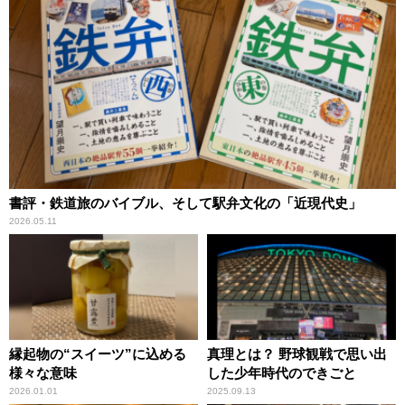
書評・鉄道旅のバイブル、そして駅弁文化の「近現代史」
2026.05.11
縁起物の“スイーツ”に込める
真理とは？ 野球観戦で思い出
様々な意味
した少年時代のできごと
2026.01.01
2025.09.13