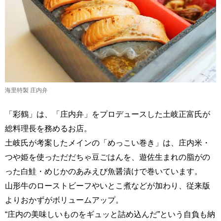
海里特製 庄内弁
「彩鶴」は、「庄内弁」をプロデュースした土岐正富氏が
総料理長を務めるお店。
土岐氏が考案したメインの「めっこい巻き」は、庄内米・
つや姫を使っただだちゃ豆ごはんを、遊佐生まれの脂がの
った白鮭・めじかのあみえび魚醤漬けで巻いています。
山形牛のローストビーフやいとこ煮などが加わり、従来版
よりおかずがボリュームアップ。
“庄内の美味しいものをギュッと詰め込んだ”という自負も納