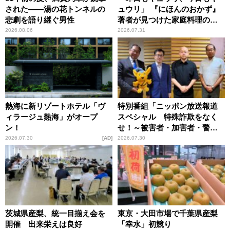
された――湯の花トンネルの
ュウリ」 『にほんのおかず』
悲劇を語り継ぐ男性
著者が見つけた家庭料理の知
恵
2026.08.06
2026.07.31
熱海に新リゾートホテル「ヴ
特別番組「ニッポン放送報道
ィラージュ熱海」がオープ
スペシャル 特殊詐欺をなく
ン！
せ！～被害者・加害者・警視
庁が語るトクリュウの実態
2026.07.30
AD
2026.07.30
～」放送
茨城県産梨、統一目揃え会を
東京・大田市場で千葉県産梨
開催 出来栄えは良好
「幸水」初競り