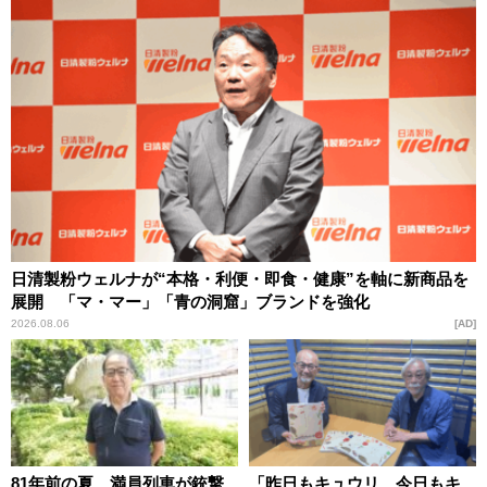
日清製粉ウェルナが“本格・利便・即食・健康”を軸に新商品を
展開 「マ・マー」「青の洞窟」ブランドを強化
2026.08.06
AD
81年前の夏、満員列車が銃撃
「昨日もキュウリ、今日もキ