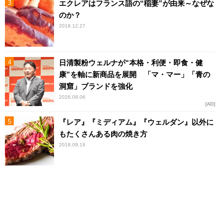
エクレアはフランス語の“稲妻”が由来～なぜな
のか？
2018.12.27
日清製粉ウェルナが“本格・利便・即食・健
康”を軸に新商品を展開 「マ・マー」「青の
洞窟」ブランドを強化
2026.08.06
AD
『レア』『ミディアム』『ウェルダン』以外に
もたくさんある肉の焼き方
2018.09.19