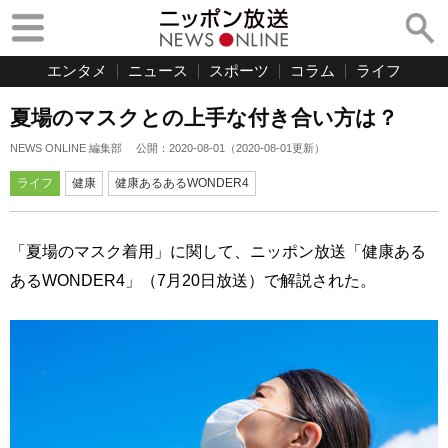
エンタメ
ニュース
スポーツ
コラム
ライフ
夏場のマスクとの上手な付き合い方は？
NEWS ONLINE 編集部
公開：
2020-08-01
（
2020-08-01
更新）
ライフ
健康
健康あるあるWONDER4
「夏場のマスク着用」に関して、ニッポン放送「健康ある
あるWONDER4」（7月20日放送）で解説された。