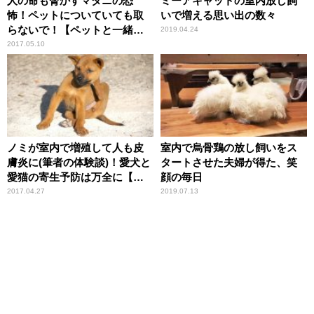
人の命も脅かすマダニの恐
ミーアキャットの室内放し飼
怖！ペットについていても取
いで増える思い出の数々
らないで！【ペットと一緒に
2019.04.24
vol.26】
2017.05.10
ノミが室内で増殖して人も皮
室内で烏骨鶏の放し飼いをス
膚炎に(筆者の体験談)！愛犬と
タートさせた夫婦が得た、笑
愛猫の寄生予防は万全に【ペ
顔の毎日
ットと一緒に vol.24】
2017.04.27
2019.07.13