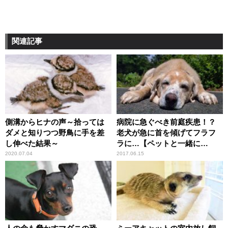
関連記事
側溝からヒナの声～拾っては
病院に急ぐべき前庭疾患！？
ダメと知りつつ野鳥に手を差
老犬が急に首を傾げてフラフ
し伸べた結果～
ラに…【ペットと一緒に
vol.32】
2020.07.04
2017.06.15