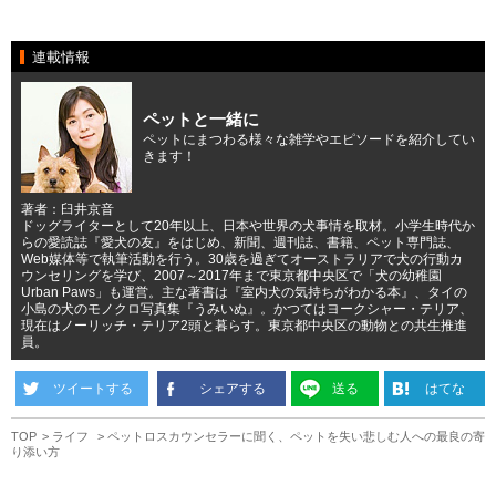
連載情報
ペットと一緒に
ペットにまつわる様々な雑学やエピソードを紹介してい
きます！
著者：臼井京音
ドッグライターとして20年以上、日本や世界の犬事情を取材。小学生時代か
らの愛読誌『愛犬の友』をはじめ、新聞、週刊誌、書籍、ペット専門誌、
Web媒体等で執筆活動を行う。30歳を過ぎてオーストラリアで犬の行動カ
ウンセリングを学び、2007～2017年まで東京都中央区で「犬の幼稚園
Urban Paws」も運営。主な著書は『室内犬の気持ちがわかる本』、タイの
小島の犬のモノクロ写真集『うみいぬ』。かつてはヨークシャー・テリア、
現在はノーリッチ・テリア2頭と暮らす。東京都中央区の動物との共生推進
員。
ツイートする
シェアする
送る
はてな
TOP
ライフ
ペットロスカウンセラーに聞く、ペットを失い悲しむ人への最良の寄
り添い方