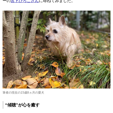
ーの
宮下ひろこさん
に尋ねてみました。
筆者の現在の15歳8ヵ月の愛犬
“傾聴”が心を癒す