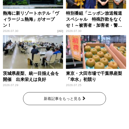
熱海に新リゾートホテル「ヴ
特別番組「ニッポン放送報道
ィラージュ熱海」がオープ
スペシャル 特殊詐欺をなく
ン！
せ！～被害者・加害者・警視
庁が語るトクリュウの実態
2026.07.30
AD
2026.07.30
～」放送
茨城県産梨、統一目揃え会を
東京・大田市場で千葉県産梨
開催 出来栄えは良好
「幸水」初競り
2026.07.29
2026.07.25
新着記事をもっと見る