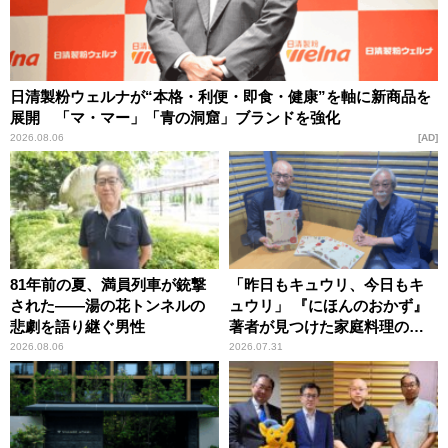
日清製粉ウェルナが“本格・利便・即食・健康”を軸に新商品を
展開 「マ・マー」「青の洞窟」ブランドを強化
2026.08.06
AD
81年前の夏、満員列車が銃撃
「昨日もキュウリ、今日もキ
された――湯の花トンネルの
ュウリ」 『にほんのおかず』
悲劇を語り継ぐ男性
著者が見つけた家庭料理の知
恵
2026.08.06
2026.07.31