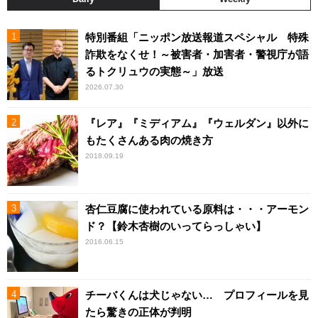
特別番組「ニッポン放送報道スペシャル 特殊
詐欺をなくせ！～被害者・加害者・警視庁が語
るトクリュウの実態～」放送
2026.07.30
『レア』『ミディアム』『ウェルダン』以外に
もたくさんある肉の焼き方
2018.09.19
杏仁豆腐に使われている原料は・・・アーモン
ド？【鈴木杏樹のいってらっしゃい】
2016.06.15
チーバくんは犬じゃない… プロフィールを見
たら驚きの正体が判明