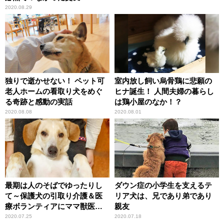
2020.08.29
独りで逝かせない！ ペット可
室内放し飼い烏骨鶏に悲願の
老人ホームの看取り犬をめぐ
ヒナ誕生！ 人間夫婦の暮らし
る奇跡と感動の実話
は鶏小屋のなか！？
2020.08.08
2020.08.01
最期は人のそばでゆったりし
ダウン症の小学生を支えるテ
て～保護犬の引取り介護＆医
リア犬は、兄であり弟であり
療ボランティアにママ獣医師
親友
が奮闘～
2020.07.25
2020.07.18