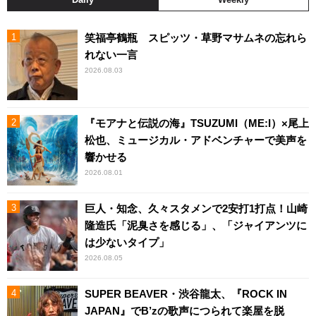
笑福亭鶴瓶 スピッツ・草野マサムネの忘れら
れない一言
2026.08.03
『モアナと伝説の海』TSUZUMI（ME:I）×尾上
松也、ミュージカル・アドベンチャーで美声を
響かせる
2026.08.01
巨人・知念、久々スタメンで2安打1打点！山崎
隆造氏「泥臭さを感じる」、「ジャイアンツに
は少ないタイプ」
2026.08.05
SUPER BEAVER・渋谷龍太、『ROCK IN
JAPAN』でB’zの歌声につられて楽屋を脱