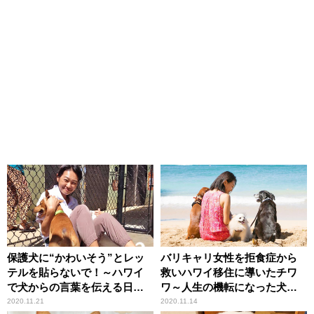
保護犬に“かわいそう”とレッ
バリキャリ女性を拒食症から
テルを貼らないで！～ハワイ
救いハワイ移住に導いたチワ
で犬からの言葉を伝える日本
ワ～人生の機転になった犬と
人女性～
の出会い～
2020.11.21
2020.11.14