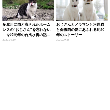
多摩川に猫と流されたホーム
おじさんカメラマンと河原猫
レスの“おじさん”を忘れない
と保護猫の愛にあふれる約20
～令和元年の台風水害の記憶
年のストーリー
～
2020.10.10
2020.09.26