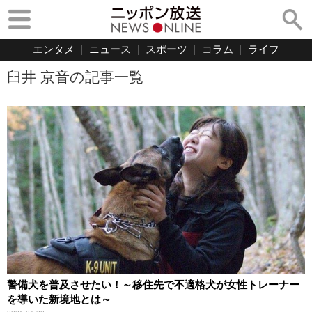
エンタメ
ニュース
スポーツ
コラム
ライフ
臼井 京音の記事一覧
警備犬を普及させたい！～移住先で不適格犬が女性トレーナー
を導いた新境地とは～