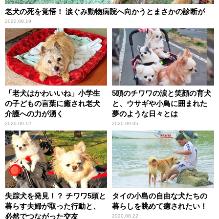
老犬の死を覚悟！ 涙ぐみ動物病院へ向かうとまさかの診断が
2020.09.19
「老犬はかわいいね」小学生
5頭のチワワの涙と笑顔の育犬
の子どもの言葉に癒され老犬
と、ウサギや小鳥に囲まれた
介護への力が湧く
夢のような日々とは
2020.09.12
2020.09.05
失踪犬を発見！？ チワワ5頭と
タイの小島の自由な犬たちの
暮らす夫婦が取った行動と、
暮らしを眺めて癒されたい！
必然でつながった交友
2020.08.22