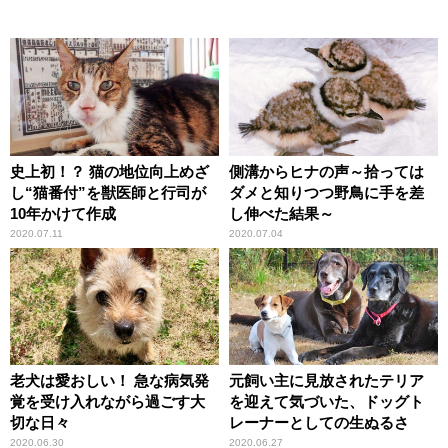
史上初！？ 猫の地位向上めざ
側溝からヒナの声～拾っては
し“猫番付”を獣医師と行司が
ダメと知りつつ野鳥に手を差
10年かけて作成
し伸べた結果～
2020.07.11
2020.07.04
老犬は愛おしい！ 急な病気発
元飼い主に見放されたテリア
覚を受け入れながら過ごす大
を迎えて気づいた、ドッグト
切な日々
レーナーとしての生ぬるさ
2020.06.30
2020.06.27