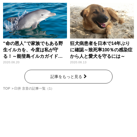
“命の恩人”で家族でもある野
狂犬病患者を日本で14年ぶり
生イルカを、今度は私が守
に確認～致死率100％の感染症
る！～能登島イルカガイドの
から人と愛犬を守るには～
秘話～
2020.06.20
2020.06.13
記事をもっと見る
TOP
臼井 京音の記事一覧（1）