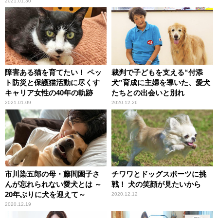
2021.01.30
障害ある猫を育てたい！ ペッ
裁判で子どもを支える“付添
ト防災と保護猫活動に尽くす
犬”育成に主婦を導いた、愛犬
キャリア女性の40年の軌跡
たちとの出会いと別れ
2021.01.09
2020.12.26
市川染五郎の母・藤間園子さ
チワワとドッグスポーツに挑
んが忘れられない愛犬とは ～
戦！ 犬の笑顔が見たいから
20年ぶりに犬を迎えて～
2020.12.12
2020.12.19