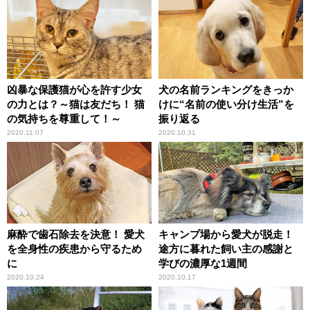
凶暴な保護猫が心を許す少女
犬の名前ランキングをきっか
の力とは？～猫は友だち！ 猫
けに“名前の使い分け生活”を
の気持ちを尊重して！～
振り返る
2020.11.07
2020.10.31
麻酔で歯石除去を決意！ 愛犬
キャンプ場から愛犬が脱走！
を全身性の疾患から守るため
途方に暮れた飼い主の感謝と
に
学びの濃厚な1週間
2020.10.24
2020.10.17