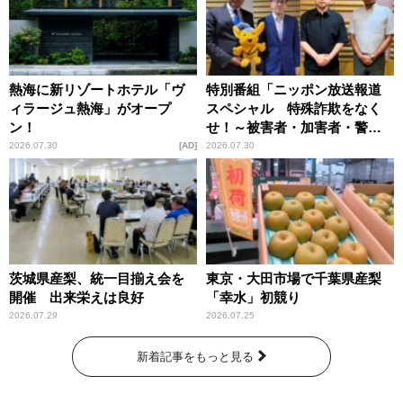
熱海に新リゾートホテル「ヴ
特別番組「ニッポン放送報道
ィラージュ熱海」がオープ
スペシャル 特殊詐欺をなく
ン！
せ！～被害者・加害者・警視
庁が語るトクリュウの実態
2026.07.30
AD
2026.07.30
～」放送
茨城県産梨、統一目揃え会を
東京・大田市場で千葉県産梨
開催 出来栄えは良好
「幸水」初競り
2026.07.29
2026.07.25
新着記事をもっと見る