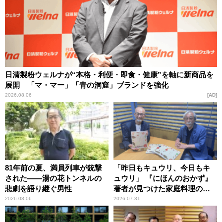
日清製粉ウェルナが“本格・利便・即食・健康”を軸に新商品を
展開 「マ・マー」「青の洞窟」ブランドを強化
2026.08.06
AD
81年前の夏、満員列車が銃撃
「昨日もキュウリ、今日もキ
された――湯の花トンネルの
ュウリ」 『にほんのおかず』
悲劇を語り継ぐ男性
著者が見つけた家庭料理の知
恵
2026.08.06
2026.07.31