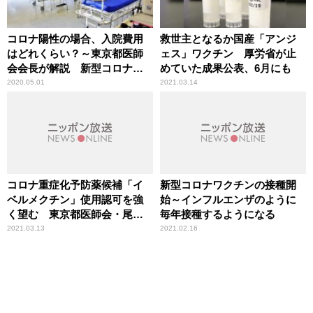
コロナ陽性の場合、入院費用
救世主となるか国産「アンジ
はどれくらい？～東京都医師
ェス」ワクチン 厚労省が止
会会長が解説 新型コロナウ
めていた成果公表、6月にも
イルス感染症
2020.05.01
2021.03.14
コロナ重症化予防薬候補「イ
新型コロナワクチンの接種開
ベルメクチン」使用認可を強
始～インフルエンザのように
く望む 東京都医師会・尾﨑
毎年接種するようになる
会長
2021.03.13
2021.02.16