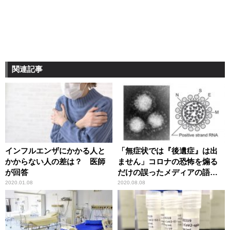
関連記事
インフルエンザにかかる人と
「無症状では『後遺症』は出
かからない人の差は？ 医師
ません」コロナの恐怖を煽る
が回答
だけの誤ったメディアの語法
に辛坊治郎が異議
2020.01.08
2020.08.08