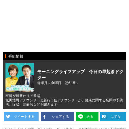
番組情報
モーニングライフアップ 今日の早起きドク
ター
毎週月～金曜日 朝6:15～
医師が週替わりで登場。
飯田浩司アナウンサーと新行市佳アナウンサーが、健康に関する疑問や予防
法、症状、治療法などを聞きます
ツイートする
シェアする
送る
はてな
TOP
ライフ
お酒、ギャンブル、ゲーム依存……コロナ禍でのメンタル不調の症状