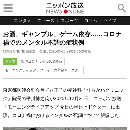
エンタメ
ニュース
スポーツ
コラム
ライフ
お酒、ギャンブル、ゲーム依存……コロナ
禍でのメンタル不調の症状例
NEWS ONLINE 編集部
公開：
2021-03-20
（
2021-03-20
更新）
ライフ
新型コロナウイルス感染症
モーニングライフアップ 今日の早起きドクター
東京都医師会副会長で八王子の精神科「ひらかわクリニッ
ク」院長の平川博之氏が2020年12月21日、ニッポン放送
「モーニングライフアップ 今日の早起きドクター」に出
演。コロナ禍におけるメンタルの不調について解説した。