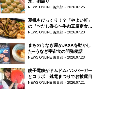
水」初競り
NEWS ONLINE 編集部
2026.07.25
夏帆もびっくり！？「やよい軒」
の『〜だし香る〜牛肉豆腐定食』
が香り高すぎる
NEWS ONLINE 編集部
2026.07.23
まちのうなぎ屋がJAXAを動かし
た─うなぎ宇宙食の開発秘話
NEWS ONLINE 編集部
2026.07.23
銚子電鉄がドムドムハンバーガー
とコラボ 銚電まつりでお披露目
NEWS ONLINE 編集部
2026.07.21