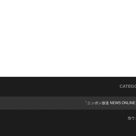
CATEG
「ニッポン放送 NEWS ONLIN
当ウ