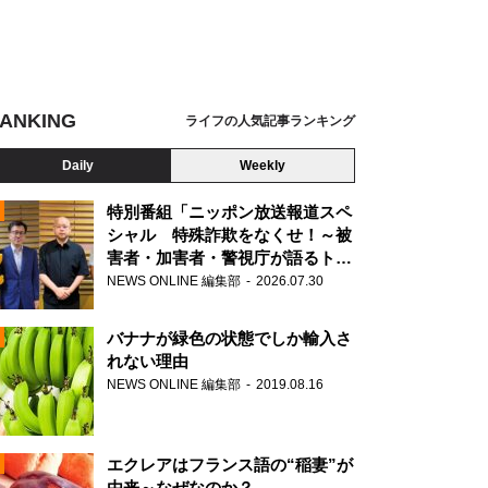
ANKING
ライフの人気記事ランキング
Daily
Weekly
特別番組「ニッポン放送報道スペ
シャル 特殊詐欺をなくせ！～被
害者・加害者・警視庁が語るトク
N
リュウの実態～」放送
NEWS ONLINE 編集部
2026.07.30
AD
バナナが緑色の状態でしか輸入さ
れない理由
NEWS ONLINE 編集部
2019.08.16
N
エクレアはフランス語の“稲妻”が
由来～なぜなのか？