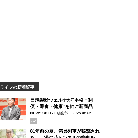
ライフの新着記事
日清製粉ウェルナが“本格・利
便・即食・健康”を軸に新商品を
展開 「マ・マー」「青の洞窟」
NEWS ONLINE 編集部
2026.08.06
ブランドを強化
AD
81年前の夏、満員列車が銃撃され
た――湯の花トンネルの悲劇を語