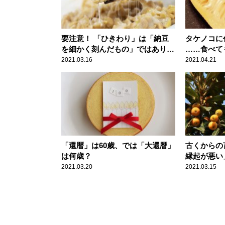
要注意！ 「ひきわり」は「納豆
タケノコに
を細かく刻んだもの」ではありま
……食べて
せん
2021.03.16
2021.04.21
「還暦」は60歳、では「大還暦」
古くからの
は何歳？
縁起が悪い
2021.03.20
2021.03.15