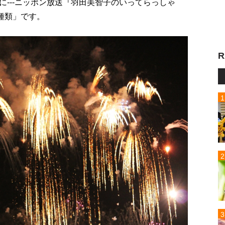
---ニッポン放送『羽田美智子のいってらっしゃ
種類」です。
R