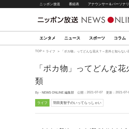
ニッポン放送
番組表
アナウンサー＆パーソナ
エンタメ
ニュース
スポーツ
コラム
TOP
ライフ
「ポカ物」ってどんな花火？～意外と知らない
「ポカ物」ってどんな花
類
2021-07-07
2021-07-
By -
NEWS ONLINE 編集部
公開：
更新：
ライフ
羽田美智子のいってらっしゃい