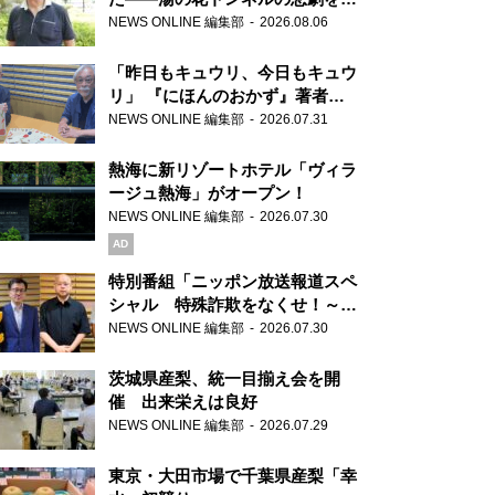
り継ぐ男性
NEWS ONLINE 編集部
2026.08.06
「昨日もキュウリ、今日もキュウ
リ」 『にほんのおかず』著者が
見つけた家庭料理の知恵
NEWS ONLINE 編集部
2026.07.31
熱海に新リゾートホテル「ヴィラ
ージュ熱海」がオープン！
NEWS ONLINE 編集部
2026.07.30
AD
特別番組「ニッポン放送報道スペ
シャル 特殊詐欺をなくせ！～被
害者・加害者・警視庁が語るトク
NEWS ONLINE 編集部
2026.07.30
リュウの実態～」放送
茨城県産梨、統一目揃え会を開
催 出来栄えは良好
NEWS ONLINE 編集部
2026.07.29
東京・大田市場で千葉県産梨「幸