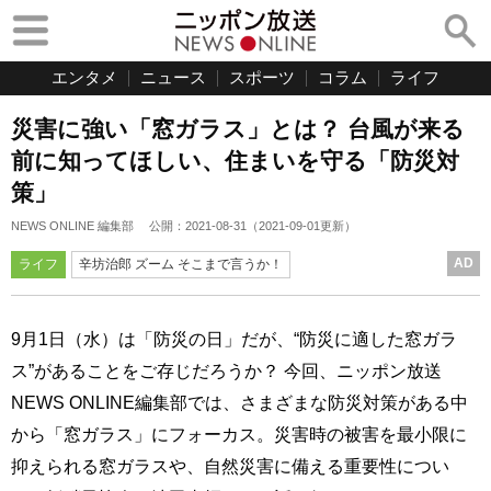
エンタメ
ニュース
スポーツ
コラム
ライフ
災害に強い「窓ガラス」とは？ 台風が来る
前に知ってほしい、住まいを守る「防災対
策」
NEWS ONLINE 編集部
公開：
2021-08-31
（
2021-09-01
更新）
AD
ライフ
辛坊治郎 ズーム そこまで言うか！
9月1日（水）は「防災の日」だが、“防災に適した窓ガラ
ス”があることをご存じだろうか？ 今回、ニッポン放送
NEWS ONLINE編集部では、さまざまな防災対策がある中
から「窓ガラス」にフォーカス。災害時の被害を最小限に
抑えられる窓ガラスや、自然災害に備える重要性につい