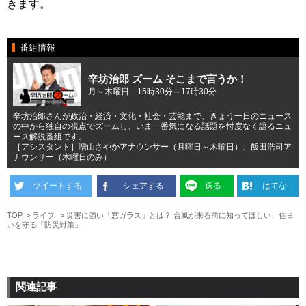
きます。
番組情報
辛坊治郎 ズーム そこまで言うか！
月～木曜日 15時30分～17時30分
辛坊治郎さんが政治・経済・文化・社会・芸能まで、きょう一日のニュース
の中から独自の視点でズームし、いま一番気になる話題を忖度なく語るニュ
ース解説番組です。
［アシスタント］増山さやかアナウンサー（月曜日～木曜日）、飯田浩司ア
ナウンサー（木曜日のみ）
ツイートする
シェアする
送る
はてな
TOP
ライフ
災害に強い「窓ガラス」とは？ 台風が来る前に知ってほしい、住ま
いを守る「防災対策」
関連記事