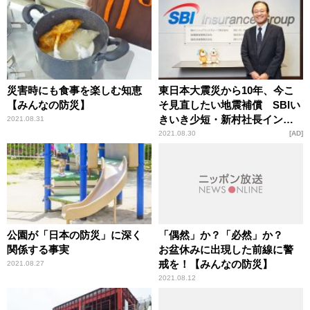
災害時にも食事を楽しむ知恵
東日本大震災から10年、今こ
【みんなの防災】
そ見直したい地震補償 SBIい
きいき少短・新村社長インタ
2021.08.31
ビュー
2021.08.30
AD
公園が「日本の防災」に深く
「偶然」か？「必然」か？
関係する事実
お盆休みに出現した前線に警
戒を！【みんなの防災】
2021.08.27
2021.08.12