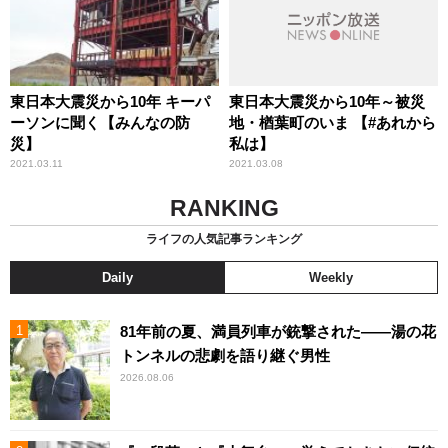
東日本大震災から10年 キーパ
東日本大震災から10年～被災
ーソンに聞く【みんなの防
地・楢葉町のいま 【#あれから
災】
私は】
2021.03.11
2021.03.08
RANKING
ライフの人気記事ランキング
Daily
Weekly
81年前の夏、満員列車が銃撃された――湯の花
トンネルの悲劇を語り継ぐ男性
2026.08.06