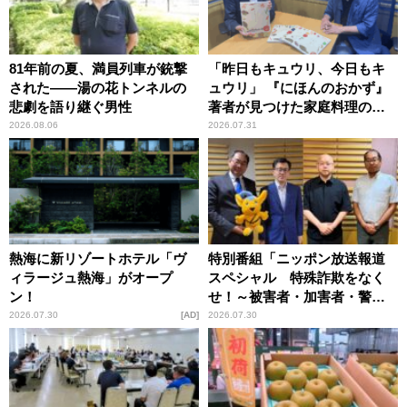
81年前の夏、満員列車が銃撃
「昨日もキュウリ、今日もキ
された――湯の花トンネルの
ュウリ」 『にほんのおかず』
悲劇を語り継ぐ男性
著者が見つけた家庭料理の知
恵
2026.08.06
2026.07.31
熱海に新リゾートホテル「ヴ
特別番組「ニッポン放送報道
ィラージュ熱海」がオープ
スペシャル 特殊詐欺をなく
ン！
せ！～被害者・加害者・警視
庁が語るトクリュウの実態
2026.07.30
AD
2026.07.30
～」放送