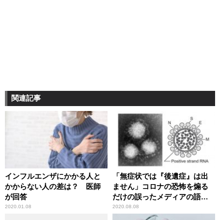
関連記事
インフルエンザにかかる人と
「無症状では『後遺症』は出
かからない人の差は？ 医師
ません」コロナの恐怖を煽る
が回答
だけの誤ったメディアの語法
に辛坊治郎が異議
2020.01.08
2020.08.08