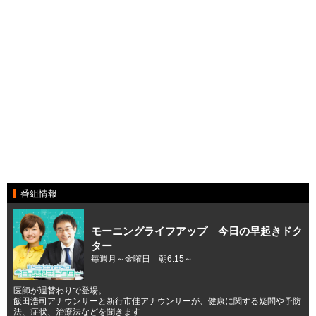
番組情報
モーニングライフアップ 今日の早起きドク
ター
毎週月～金曜日 朝6:15～
医師が週替わりで登場。
飯田浩司アナウンサーと新行市佳アナウンサーが、健康に関する疑問や予防
法、症状、治療法などを聞きます