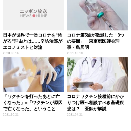
日本が世界で一番コロナを“怖
コロナ第5波が激減した「3つ
がる”理由とは……辛坊治郎が
の要因」 東京都医師会理
エコノミストと対論
事・鳥居明
2020.08.16
2021.10.18
「ワクチンを打ったあとに亡
コロナワクチン接種前にかか
くなった」=「ワクチンが原因
りつけ医へ相談すべき基礎疾
で亡くなった」ということで
患は？ 医師が解説
はない
2021.10.21
2021.04.21