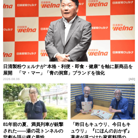
日清製粉ウェルナが“本格・利便・即食・健康”を軸に新商品を
展開 「マ・マー」「青の洞窟」ブランドを強化
2026.08.06
AD
81年前の夏、満員列車が銃撃
「昨日もキュウリ、今日もキ
された――湯の花トンネルの
ュウリ」 『にほんのおかず』
悲劇を語り継ぐ男性
著者が見つけた家庭料理の知