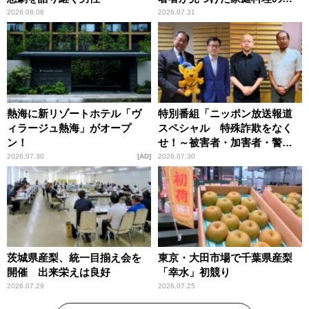
恵
2026.08.06
2026.07.31
熱海に新リゾートホテル「ヴ
特別番組「ニッポン放送報道
ィラージュ熱海」がオープ
スペシャル 特殊詐欺をなく
ン！
せ！～被害者・加害者・警視
庁が語るトクリュウの実態
2026.07.30
AD
2026.07.30
～」放送
茨城県産梨、統一目揃え会を
東京・大田市場で千葉県産梨
開催 出来栄えは良好
「幸水」初競り
2026.07.29
2026.07.25