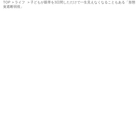
TOP
ライフ
子どもが眼帯を3日間しただけで一生見えなくなることもある「形態
覚遮断弱視」