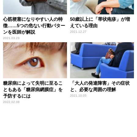
心筋梗塞になりやすい人の特
50歳以上に「帯状疱疹」が増
徴……5つの危ない行動パター
えている理由
ンを医師が解説
2021.12.27
2021.03.23
糖尿病によって失明に至るこ
「大人の発達障害」その症状
ともある「糖尿病網膜症」を
と、必要な周囲の理解
予防するには
2021.10.05
2022.02.08