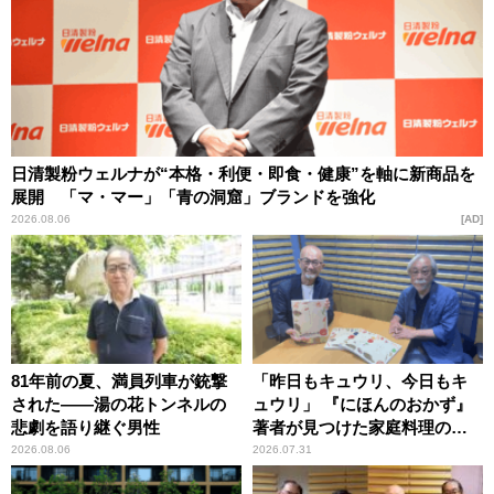
日清製粉ウェルナが“本格・利便・即食・健康”を軸に新商品を
展開 「マ・マー」「青の洞窟」ブランドを強化
2026.08.06
AD
81年前の夏、満員列車が銃撃
「昨日もキュウリ、今日もキ
された――湯の花トンネルの
ュウリ」 『にほんのおかず』
悲劇を語り継ぐ男性
著者が見つけた家庭料理の知
恵
2026.08.06
2026.07.31