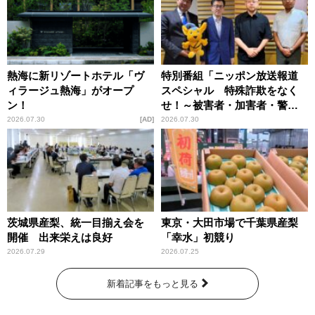
熱海に新リゾートホテル「ヴ
特別番組「ニッポン放送報道
ィラージュ熱海」がオープ
スペシャル 特殊詐欺をなく
ン！
せ！～被害者・加害者・警視
庁が語るトクリュウの実態
2026.07.30
AD
2026.07.30
～」放送
茨城県産梨、統一目揃え会を
東京・大田市場で千葉県産梨
開催 出来栄えは良好
「幸水」初競り
2026.07.29
2026.07.25
新着記事をもっと見る