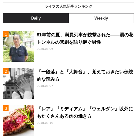
ライフの人気記事ランキング
Daily
Weekly
81年前の夏、満員列車が銃撃された――湯の花
トンネルの悲劇を語り継ぐ男性
2026.08.06
『一段落』と『大舞台』、覚えておきたい伝統
的な読み方
2018.08.07
『レア』『ミディアム』『ウェルダン』以外に
もたくさんある肉の焼き方
2018.09.19