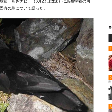
放送「あさナビ」（3月23日放送）に鳥類学者の川
固有の鳥について語った。
R