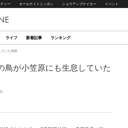
リティー
オールナイトニッポン
ショウアップナイター
イベント
ライフ
新着記事
ランキング
していた奇跡
の鳥が小笠原にも生息していた
31