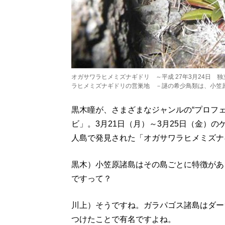
オガサワラヒメミズナギドリ ～平成 27年3月24日 
ラヒメミズナギドリの営巣地 －謎の希少鳥類は、小笠
黒木瞳が、さまざまなジャンルの“プロフ
ビ」。3月21日（月）～3月25日（金）
人島で発見された「オガサワラヒメミズナギ
黒木）小笠原諸島はその島ごとに特徴があ
ですって？
川上）そうですね。ガラパゴス諸島はダー
つけたことで有名ですよね。