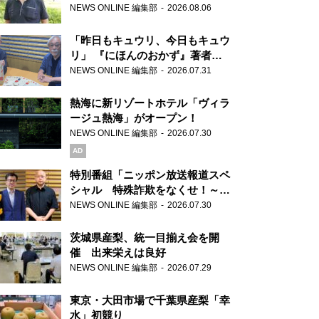
り継ぐ男性
NEWS ONLINE 編集部
2026.08.06
「昨日もキュウリ、今日もキュウ
リ」 『にほんのおかず』著者が
見つけた家庭料理の知恵
NEWS ONLINE 編集部
2026.07.31
熱海に新リゾートホテル「ヴィラ
ージュ熱海」がオープン！
NEWS ONLINE 編集部
2026.07.30
AD
特別番組「ニッポン放送報道スペ
シャル 特殊詐欺をなくせ！～被
害者・加害者・警視庁が語るトク
NEWS ONLINE 編集部
2026.07.30
リュウの実態～」放送
茨城県産梨、統一目揃え会を開
催 出来栄えは良好
NEWS ONLINE 編集部
2026.07.29
東京・大田市場で千葉県産梨「幸
水」初競り