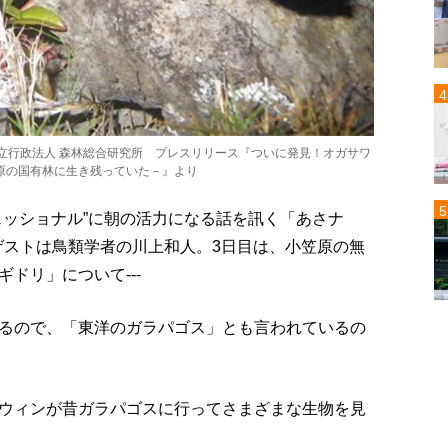
独立行政法人 森林総合研究所 プレスリリース『ついに発見！オガサワ
原の国有林に生き残っていた－』より
ェッショナル”に朝の活力になる話を訊く「あさナ
のゲストは鳥類学者の川上和人。3日目は、小笠原の無
ドリ」について---
るので、「東洋のガラパゴス」とも言われているの
ウィンが昔ガラパゴスに行ってさまざまな生物を見