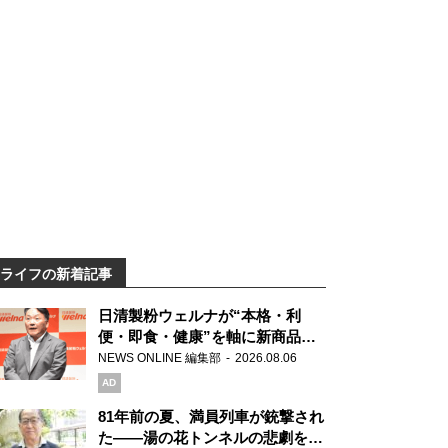
ライフの新着記事
日清製粉ウェルナが“本格・利
便・即食・健康”を軸に新商品を
展開 「マ・マー」「青の洞窟」
NEWS ONLINE 編集部
2026.08.06
ブランドを強化
AD
81年前の夏、満員列車が銃撃され
た――湯の花トンネルの悲劇を語