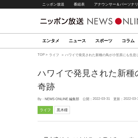
ニッポン放送
番組表
アナウンサー＆パーソナ
エンタメ
ニュース
スポーツ
コラム
TOP
ライフ
ハワイで発見された新種の鳥が小笠原にも生息
ハワイで発見された新種
奇跡
2022-03-31
2022-03-
By -
NEWS ONLINE 編集部
公開：
更新：
ライフ
黒木瞳