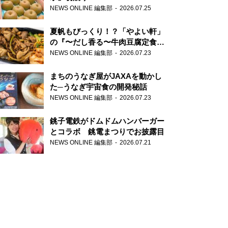
NEWS ONLINE 編集部
2026.07.25
夏帆もびっくり！？「やよい軒」
の『〜だし香る〜牛肉豆腐定食』
が香り高すぎる
NEWS ONLINE 編集部
2026.07.23
まちのうなぎ屋がJAXAを動かし
た─うなぎ宇宙食の開発秘話
NEWS ONLINE 編集部
2026.07.23
銚子電鉄がドムドムハンバーガー
とコラボ 銚電まつりでお披露目
NEWS ONLINE 編集部
2026.07.21