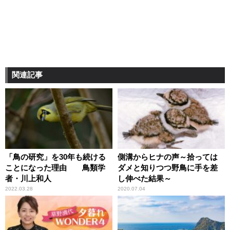
関連記事
「鳥の研究」を30年も続ける
側溝からヒナの声～拾っては
ことになった理由 鳥類学
ダメと知りつつ野鳥に手を差
者・川上和人
し伸べた結果～
2022.03.28
2020.07.04