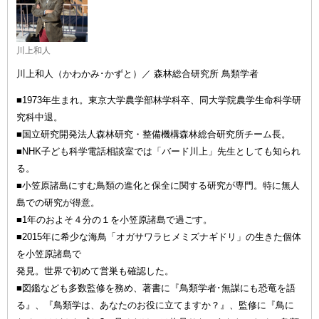
川上和人
川上和人（かわかみ･かずと）／ 森林総合研究所 鳥類学者
■1973年生まれ。東京大学農学部林学科卒、同大学院農学生命科学研
究科中退。
■国立研究開発法人森林研究・整備機構森林総合研究所チーム長。
■NHK子ども科学電話相談室では「バード川上」先生としても知られ
る。
■小笠原諸島にすむ鳥類の進化と保全に関する研究が専門。特に無人
島での研究が得意。
■1年のおよそ４分の１を小笠原諸島で過ごす。
■2015年に希少な海鳥「オガサワラヒメミズナギドリ」の生きた個体
を小笠原諸島で
発見。世界で初めて営巣も確認した。
■図鑑なども多数監修を務め、著書に『鳥類学者･無謀にも恐竜を語
る』、『鳥類学は、あなたのお役に立てますか？』、監修に『鳥に