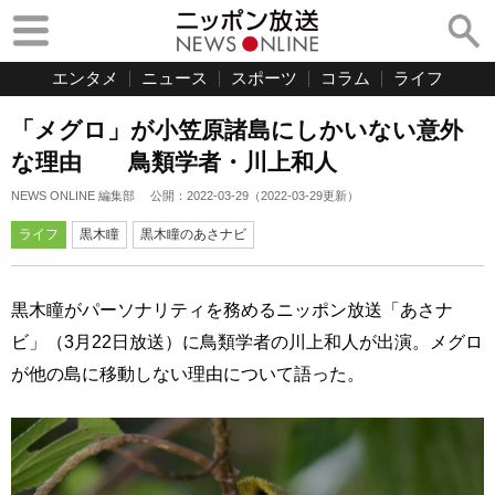
エンタメ
ニュース
スポーツ
コラム
ライフ
「メグロ」が小笠原諸島にしかいない意外
な理由 鳥類学者・川上和人
NEWS ONLINE 編集部
公開：
2022-03-29
（
2022-03-29
更新）
ライフ
黒木瞳
黒木瞳のあさナビ
黒木瞳がパーソナリティを務めるニッポン放送「あさナ
ビ」（3月22日放送）に鳥類学者の川上和人が出演。メグロ
が他の島に移動しない理由について語った。