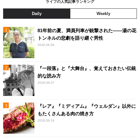
ライフの人気記事ランキング
Daily
Weekly
81年前の夏、満員列車が銃撃された――湯の花
トンネルの悲劇を語り継ぐ男性
2026.08.06
『一段落』と『大舞台』、覚えておきたい伝統
的な読み方
2018.08.07
『レア』『ミディアム』『ウェルダン』以外に
もたくさんある肉の焼き方
2018.09.19