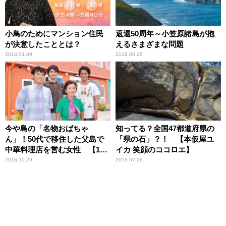
小鳥のためにマンション住民
返還50周年～小笠原諸島が抱
が決意したこととは？
えるさまざまな問題
2018.04.09
2018.06.26
今や島の「名物おばちゃ
知ってる？全国47都道府県の
ん」！50代で移住した父島で
「県の石」？！ 【本仮屋ユ
中華料理店を営む女性 【10
イカ 笑顔のココロエ】
時のグッとストーリー】
2016.10.29
2016.07.26