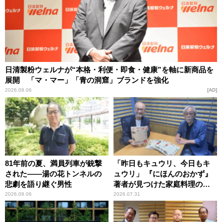
日清製粉ウェルナが“本格・利便・即食・健康”を軸に新商品を
展開 「マ・マー」「青の洞窟」ブランドを強化
2026.08.06
AD
81年前の夏、満員列車が銃撃
「昨日もキュウリ、今日もキ
された――湯の花トンネルの
ュウリ」 『にほんのおかず』
悲劇を語り継ぐ男性
著者が見つけた家庭料理の知
恵
2026.08.06
2026.07.31