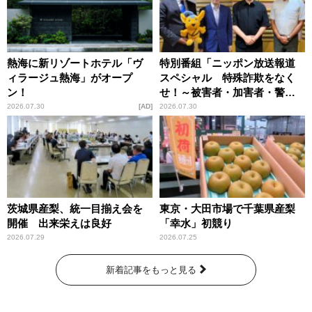
熱海に新リゾートホテル「ヴ
特別番組「ニッポン放送報道
ィラージュ熱海」がオープ
スペシャル 特殊詐欺をなく
ン！
せ！～被害者・加害者・警視
庁が語るトクリュウの実態
2026.07.30
AD
2026.07.30
～」放送
茨城県産梨、統一目揃え会を
東京・大田市場で千葉県産梨
開催 出来栄えは良好
「幸水」初競り
2026.07.29
2026.07.25
新着記事をもっと見る