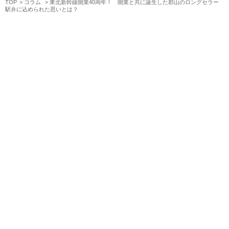
TOP
コラム
東北新幹線開業40周年！ 開業と共に誕生した郡山のロングセラー
駅弁に込められた思いとは？