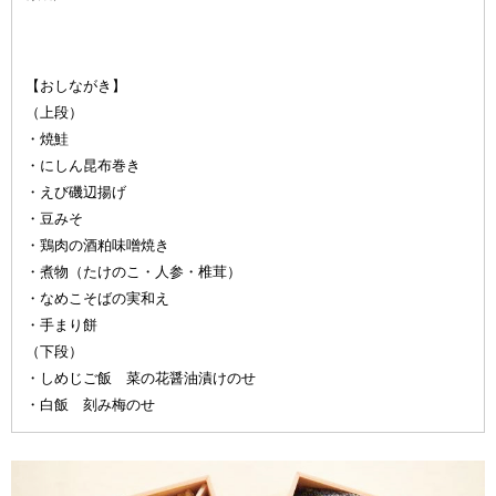
【おしながき】
（上段）
・焼鮭
・にしん昆布巻き
・えび磯辺揚げ
・豆みそ
・鶏肉の酒粕味噌焼き
・煮物（たけのこ・人参・椎茸）
・なめこそばの実和え
・手まり餅
（下段）
・しめじご飯 菜の花醤油漬けのせ
・白飯 刻み梅のせ