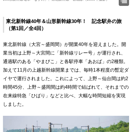
東北新幹線40年＆山形新幹線30年！ 記念駅弁の旅
（第1回／全4回）
東北新幹線（大宮～盛岡間）が開業40年を迎えました。開
業当初は上野～大宮間に「新幹線リレー号」が運行され、
通過駅のある「やまびこ」と各駅停車「あおば」の2種類。
加えて11月の上越新幹線開業までは、毎時1本程度の暫定ダ
イヤで運行されました。これによって、上野～仙台間は約2
時間45分、上野～盛岡間は約4時間で結ばれて、それまでの
在来線特急「ひばり」などと比べ、大幅な時間短縮を実現
しました。