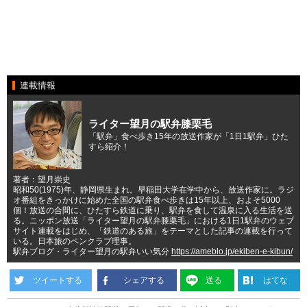
連載情報
ライター望月の駅弁膝栗毛
「駅弁」食べ歩き15年の放送作家が「1日1駅弁」ひた
すら紹介！
著者：望月崇史
昭和50(1975)年、静岡県生まれ。早稲田大学在学中から、放送作家に。ラジ
オ番組をきっかけに始めた全国の駅弁食べ歩きは15年以上、およそ5000
個！放送の合間に、ひたすら鉄道に乗り、駅弁を食して温泉に入る生活を送
る。ニッポン放送「ライター望月の駅弁膝栗毛」における1日1駅弁のウェブ
サイト連載をはじめ、「鉄道のある旅」をテーマとした記事の連載を行って
いる。日本旅のペンクラブ理事。
駅弁ブログ・ライター望月の駅弁いい気分
https://ameblo.jp/ekiben-e-kibun/
ツイートする
シェアする
送る
はてな