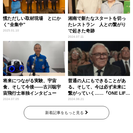
慌ただしい取材現場 とにか
湘南で新たなスタートを切っ
く“全集中”
たレストラン 人との繋がり
で起きた奇跡
2025.01.10
2024.07.11
将来につながる実験、宇宙
普通の人にもできることがあ
食、そして今後――古川聡宇
る。そして、今は必ず未来に
宙飛行士単独インタビュー
繋がっていく……『ONE LIFE
奇跡が繋いだ6000の命』
2024.07.05
2024.06.21
新着記事をもっと見る