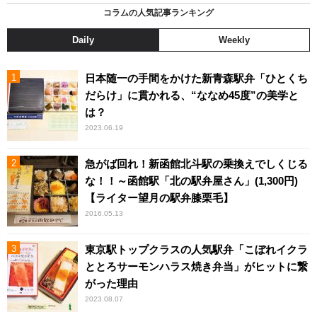
コラムの人気記事ランキング
Daily
Weekly
日本随一の手間をかけた新青森駅弁「ひとくち
だらけ」に貫かれる、“ななめ45度”の美学と
は？
2023.06.19
急がば回れ！新函館北斗駅の乗換えでしくじる
な！！～函館駅「北の駅弁屋さん」(1,300円)
【ライター望月の駅弁膝栗毛】
2016.05.13
東京駅トップクラスの人気駅弁「こぼれイクラ
ととろサーモンハラス焼き弁当」がヒットに繋
がった理由
2023.08.07