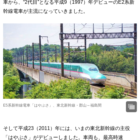
車から、“2代目”となる平成9（1997）年デビューのE2系新
幹線電車が主流になっていきました。
E5系新幹線電車「はやぶさ」、東北新幹線・郡山～福島間
そして平成23（2011）年には、いまの東北新幹線の主役
「はやぶさ」がデビューしました。車両も、最高時速