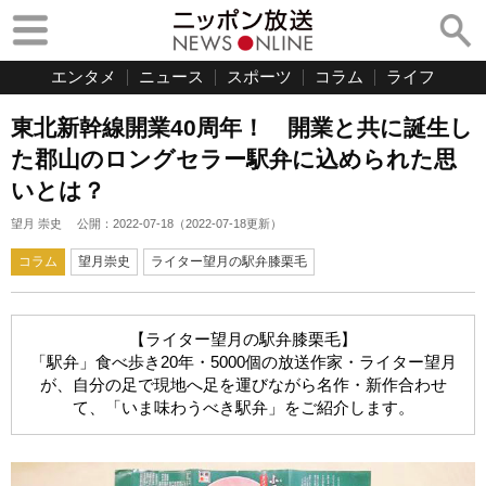
エンタメ
ニュース
スポーツ
コラム
ライフ
東北新幹線開業40周年！ 開業と共に誕生し
た郡山のロングセラー駅弁に込められた思
いとは？
望月 崇史
公開：
2022-07-18
（
2022-07-18
更新）
コラム
望月崇史
ライター望月の駅弁膝栗毛
【ライター望月の駅弁膝栗毛】
「駅弁」食べ歩き20年・5000個の放送作家・ライター望月
が、自分の足で現地へ足を運びながら名作・新作合わせ
て、「いま味わうべき駅弁」をご紹介します。