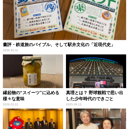
書評・鉄道旅のバイブル、そして駅弁文化の「近現代史」
2026.05.11
縁起物の“スイーツ”に込める
真理とは？ 野球観戦で思い出
様々な意味
した少年時代のできごと
2026.01.01
2025.09.13