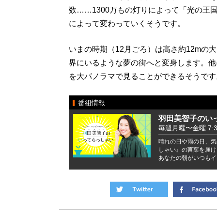
数……1300万もの灯りによって「光の
によって変わっていくそうです。
いまの時期（12月ごろ）は高さ約12mの
界にいるような夢の街へと変身します。他
を大パノラマで見ることができるそうです
番組情報
羽田美智子のい
毎週月曜〜金曜 7:37 
晴れの日や雨の日、気
しゃい』の言葉を届け
あなたの朝がいつもイ