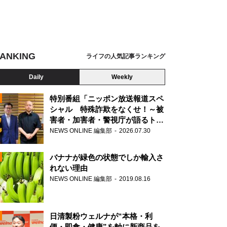
ANKING
ライフの人気記事ランキング
Daily
Weekly
特別番組「ニッポン放送報道スペ
シャル 特殊詐欺をなくせ！～被
害者・加害者・警視庁が語るトク
N
リュウの実態～」放送
NEWS ONLINE 編集部
2026.07.30
AD
バナナが緑色の状態でしか輸入さ
れない理由
NEWS ONLINE 編集部
2019.08.16
N
日清製粉ウェルナが“本格・利
便・即食・健康”を軸に新商品を