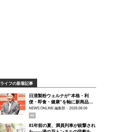
ライフの新着記事
日清製粉ウェルナが“本格・利
便・即食・健康”を軸に新商品を
展開 「マ・マー」「青の洞窟」
NEWS ONLINE 編集部
2026.08.06
ブランドを強化
AD
81年前の夏、満員列車が銃撃され
た――湯の花トンネルの悲劇を語