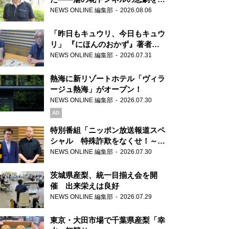
り継ぐ男性
NEWS ONLINE 編集部
2026.08.06
「昨日もキュウリ、今日もキュウ
リ」 『にほんのおかず』著者が
見つけた家庭料理の知恵
NEWS ONLINE 編集部
2026.07.31
熱海に新リゾートホテル「ヴィラ
ージュ熱海」がオープン！
NEWS ONLINE 編集部
2026.07.30
AD
特別番組「ニッポン放送報道スペ
シャル 特殊詐欺をなくせ！～被
害者・加害者・警視庁が語るトク
NEWS ONLINE 編集部
2026.07.30
リュウの実態～」放送
茨城県産梨、統一目揃え会を開
催 出来栄えは良好
NEWS ONLINE 編集部
2026.07.29
東京・大田市場で千葉県産梨「幸