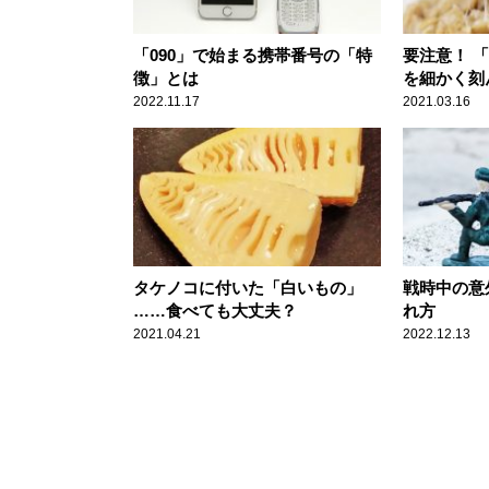
「090」で始まる携帯番号の「特
要注意！ 
徴」とは
を細かく刻
せん
2022.11.17
2021.03.16
タケノコに付いた「白いもの」
戦時中の意
……食べても大丈夫？
れ方
2021.04.21
2022.12.13