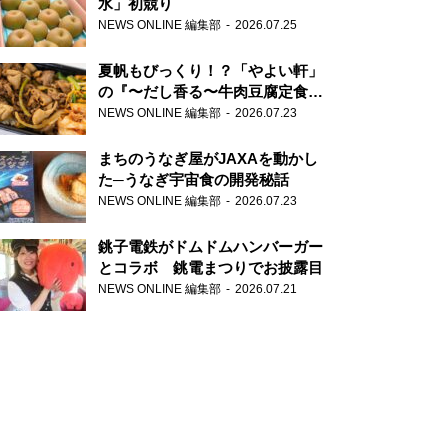
水」初競り
NEWS ONLINE 編集部
2026.07.25
夏帆もびっくり！？「やよい軒」
の『〜だし香る〜牛肉豆腐定食』
が香り高すぎる
NEWS ONLINE 編集部
2026.07.23
まちのうなぎ屋がJAXAを動かし
た─うなぎ宇宙食の開発秘話
NEWS ONLINE 編集部
2026.07.23
銚子電鉄がドムドムハンバーガー
とコラボ 銚電まつりでお披露目
NEWS ONLINE 編集部
2026.07.21