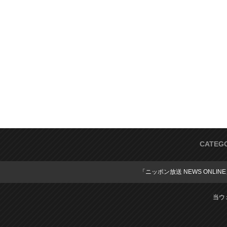
CATEG
「ニッポン放送 NEWS ONLIN
当ウ