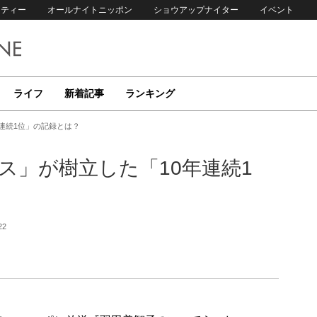
リティー
オールナイトニッポン
ショウアップナイター
イベント
ライフ
新着記事
ランキング
年連続1位」の記録とは？
ボス」が樹立した「10年連続1
22