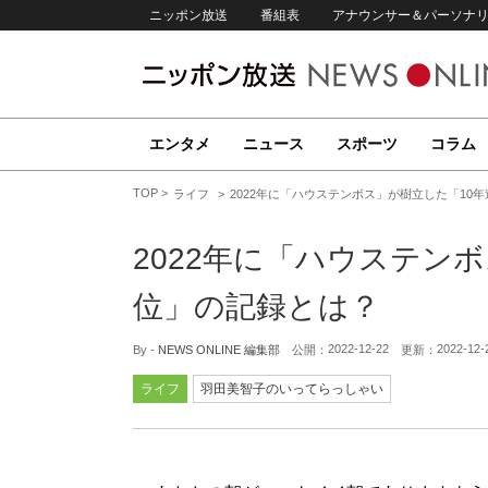
ニッポン放送
番組表
アナウンサー＆パーソナ
エンタメ
ニュース
スポーツ
コラム
TOP
ライフ
2022年に「ハウステンボス」が樹立した「10
2022年に「ハウステン
位」の記録とは？
2022-12-22
2022-12-
By -
NEWS ONLINE 編集部
公開：
更新：
ライフ
羽田美智子のいってらっしゃい