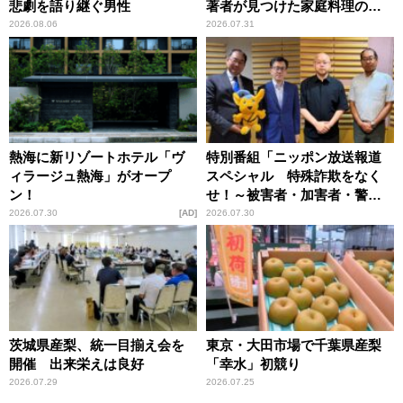
悲劇を語り継ぐ男性
著者が見つけた家庭料理の知
恵
2026.08.06
2026.07.31
熱海に新リゾートホテル「ヴ
特別番組「ニッポン放送報道
ィラージュ熱海」がオープ
スペシャル 特殊詐欺をなく
ン！
せ！～被害者・加害者・警視
庁が語るトクリュウの実態
2026.07.30
AD
2026.07.30
～」放送
茨城県産梨、統一目揃え会を
東京・大田市場で千葉県産梨
開催 出来栄えは良好
「幸水」初競り
2026.07.29
2026.07.25