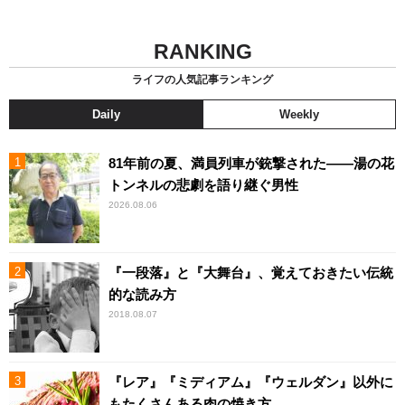
RANKING
ライフの人気記事ランキング
Daily
Weekly
81年前の夏、満員列車が銃撃された――湯の花
トンネルの悲劇を語り継ぐ男性
2026.08.06
『一段落』と『大舞台』、覚えておきたい伝統
的な読み方
2018.08.07
『レア』『ミディアム』『ウェルダン』以外に
もたくさんある肉の焼き方