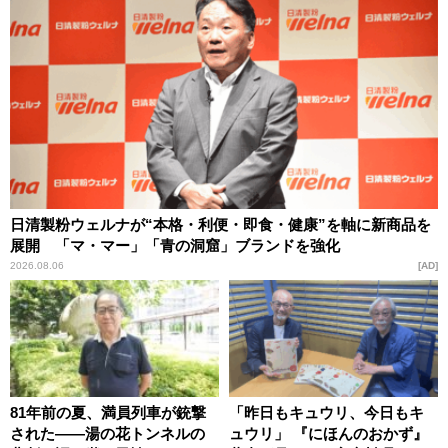
日清製粉ウェルナが“本格・利便・即食・健康”を軸に新商品を
展開 「マ・マー」「青の洞窟」ブランドを強化
2026.08.06
AD
81年前の夏、満員列車が銃撃
「昨日もキュウリ、今日もキ
された――湯の花トンネルの
ュウリ」 『にほんのおかず』