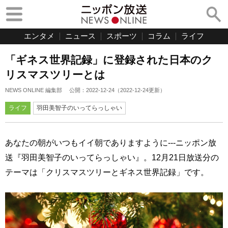
エンタメ
ニュース
スポーツ
コラム
ライフ
「ギネス世界記録」に登録された日本のク
リスマスツリーとは
NEWS ONLINE 編集部
公開：
2022-12-24
（
2022-12-24
更新）
ライフ
羽田美智子のいってらっしゃい
あなたの朝がいつもイイ朝でありますように---ニッポン放
送『羽田美智子のいってらっしゃい』。12月21日放送分の
テーマは「クリスマスツリーとギネス世界記録」です。