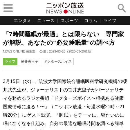
エンタメ
ニュース
スポーツ
コラム
ライフ
「7時間睡眠が最適」とは限らない 専門家
が解説、あなたの“必要睡眠量”の調べ方
NEWS ONLINE 編集部
公開：
2023-03-20
（
2023-03-20
更新）
ライフ
笹井恵里子
ドクターズボイス
3月15日（水）、筑波大学国際統合睡眠医科学研究機構の櫻
井武先生が、ジャーナリストの笹井恵里子がパーソナリテ
ィを務めるラジオ番組「ドクターズボイス〜根拠ある健康
医療情報に迫る！〜」（ニッポン放送・毎週水曜21時～21
時20分）にゲスト出演。「睡眠」をテーマに、寝たいのに
眠れなくなる仕組み、自分の最適な睡眠時間を調べる簡単