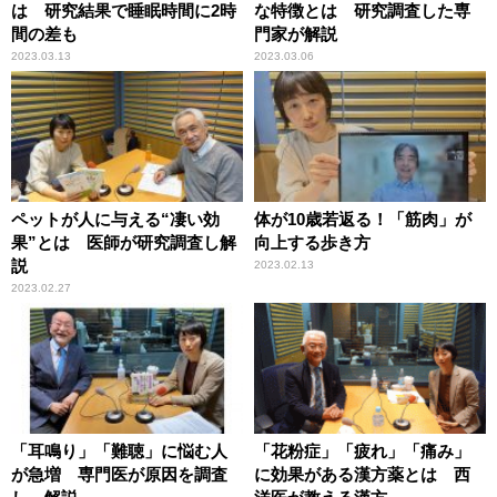
は 研究結果で睡眠時間に2時
な特徴とは 研究調査した専
間の差も
門家が解説
2023.03.13
2023.03.06
ペットが人に与える“凄い効
体が10歳若返る！「筋肉」が
果”とは 医師が研究調査し解
向上する歩き方
説
2023.02.13
2023.02.27
「耳鳴り」「難聴」に悩む人
「花粉症」「疲れ」「痛み」
が急増 専門医が原因を調査
に効果がある漢方薬とは 西