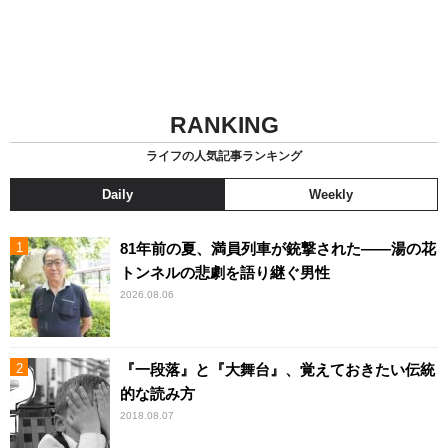
RANKING
ライフの人気記事ランキング
Daily
Weekly
81年前の夏、満員列車が銃撃された――湯の花
トンネルの悲劇を語り継ぐ男性
2026.08.06
『一段落』と『大舞台』、覚えておきたい伝統
的な読み方
2018.08.07