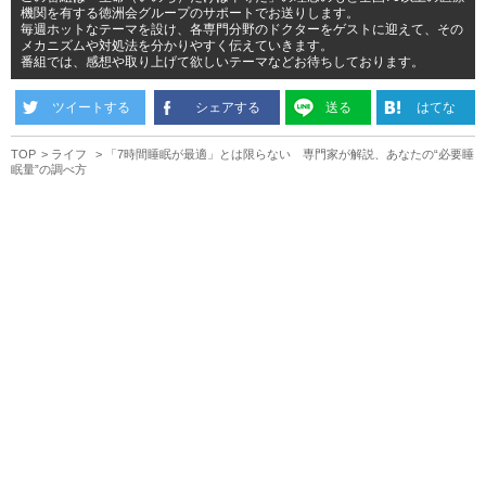
機関を有する徳洲会グループのサポートでお送りします。
毎週ホットなテーマを設け、各専門分野のドクターをゲストに迎えて、その
メカニズムや対処法を分かりやすく伝えていきます。
番組では、感想や取り上げて欲しいテーマなどお待ちしております。
ツイートする
シェアする
送る
はてな
TOP
ライフ
「7時間睡眠が最適」とは限らない 専門家が解説、あなたの“必要睡
眠量”の調べ方