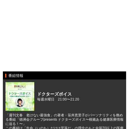
番組情報
ドクターズボイス
毎週水曜日 21:00〜21:20
「週刊文春 老けない最強食」の著者・笹井恵里子がパーソナリティを務め
る番組「徳洲会グループpresents ドクターズボイス〜根拠ある健康医療情報
に迫る！〜」
この番組は「生命（いのち）だけは平等だ」の理念のもと全国70以上の医療