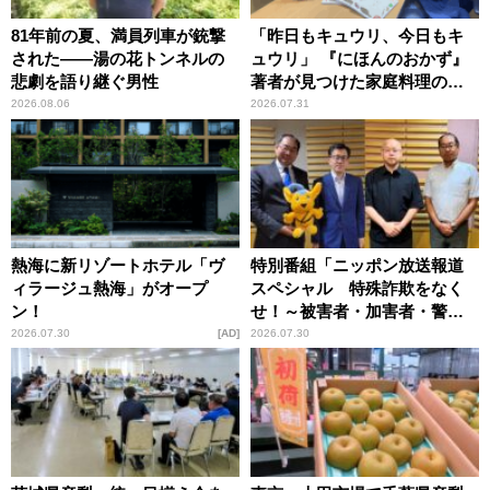
81年前の夏、満員列車が銃撃
「昨日もキュウリ、今日もキ
された――湯の花トンネルの
ュウリ」 『にほんのおかず』
悲劇を語り継ぐ男性
著者が見つけた家庭料理の知
恵
2026.08.06
2026.07.31
熱海に新リゾートホテル「ヴ
特別番組「ニッポン放送報道
ィラージュ熱海」がオープ
スペシャル 特殊詐欺をなく
ン！
せ！～被害者・加害者・警視
庁が語るトクリュウの実態
2026.07.30
AD
2026.07.30
～」放送