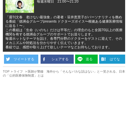
毎週水曜日 21:00〜21:20
「週刊文春 老けない最強食」の著者・笹井恵里子がパーソナリティを務め
る番組「徳洲会グループpresents ドクターズボイス〜根拠ある健康医療情報
に迫る！〜」
この番組は「生命（いのち）だけは平等だ」の理念のもと全国70以上の医療
機関を有する徳洲会グループのサポートでお送りします。
毎週ホットなテーマを設け、各専門分野のドクターをゲストに迎えて、その
メカニズムや対処法を分かりやすく伝えていきます。
番組では、感想や取り上げて欲しいテーマなどお待ちしております。
ツイートする
シェアする
送る
はてな
TOP
ライフ
医師が警鐘 海外から「そんなバカな話はない」と一笑される、日本
の「公的医療保険制度」とは