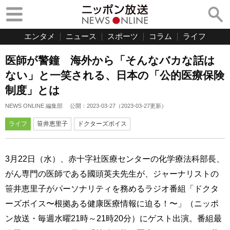
エンタメ
ニュース
スポーツ
コラム
ライフ
医師が警鐘 海外から「そんなバカな話は
ない」と一笑される、日本の「公的医療保険
制度」とは
NEWS ONLINE 編集部
公開：
2023-03-27
（
2023-03-27
更新）
ライフ
笹井恵里子
ドクターズボイス
3月22日（水）、赤十字社医療センターの化学療法科部長、
がん専門の医師である國頭英夫先生が、ジャーナリストの
笹井恵里子がパーソナリティを務めるラジオ番組「ドクタ
ーズボイス〜根拠ある健康医療情報に迫る！〜」（ニッポ
ン放送・毎週水曜21時～21時20分）にゲスト出演。番組最