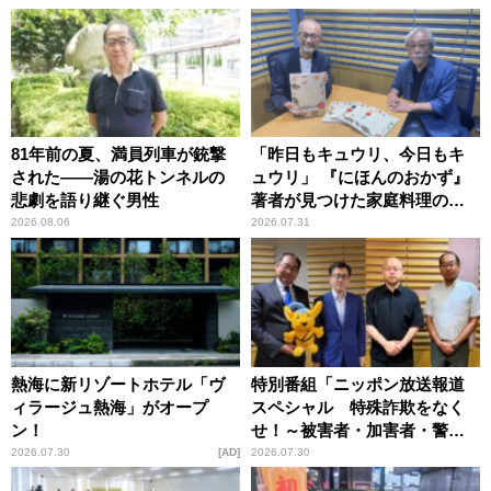
81年前の夏、満員列車が銃撃
「昨日もキュウリ、今日もキ
された――湯の花トンネルの
ュウリ」 『にほんのおかず』
悲劇を語り継ぐ男性
著者が見つけた家庭料理の知
恵
2026.08.06
2026.07.31
熱海に新リゾートホテル「ヴ
特別番組「ニッポン放送報道
ィラージュ熱海」がオープ
スペシャル 特殊詐欺をなく
ン！
せ！～被害者・加害者・警視
庁が語るトクリュウの実態
2026.07.30
AD
2026.07.30
～」放送