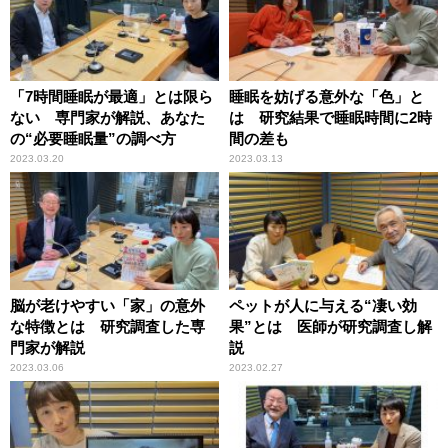
「7時間睡眠が最適」とは限ら
睡眠を妨げる意外な「色」と
ない 専門家が解説、あなた
は 研究結果で睡眠時間に2時
の“必要睡眠量”の調べ方
間の差も
2023.03.20
2023.03.13
脳が老けやすい「家」の意外
ペットが人に与える“凄い効
な特徴とは 研究調査した専
果”とは 医師が研究調査し解
門家が解説
説
2023.03.06
2023.02.27