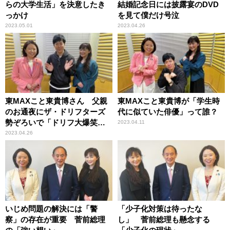
らの大学生活」を決意したき
結婚記念日には披露宴のDVD
っかけ
を見て僕だけ号泣
2023.05.01
2023.04.26
東MAXこと東貴博さん 父親
東MAXこと東貴博が「学生時
のお通夜にザ・ドリフターズ
代に似ていた俳優」って誰？
勢ぞろいで「ドリフ大爆笑の
2023.04.11
もしものコーナーかと思っ
2023.04.26
た」
いじめ問題の解決には「警
「少子化対策は待ったな
察」の存在が重要 菅前総理
し」 菅前総理も懸念する