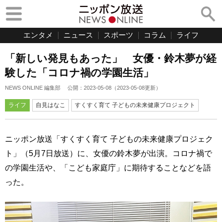
エンタメ
ニュース
スポーツ
コラム
ライフ
「新しい発見もあった」 女優・鈴木夢が経
験した「コロナ禍の学園生活」
NEWS ONLINE 編集部
公開：
2023-05-08
（
2023-05-08
更新）
ライフ
自見はなこ
すくすく育て 子どもの未来健康プロジェクト
ニッポン放送「すくすく育て 子どもの未来健康プロジェク
ト」（5月7日放送）に、女優の鈴木夢が出演。コロナ禍で
の学園生活や、「こども家庭庁」に期待することなどを語
った。