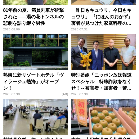
81年前の夏、満員列車が銃撃
「昨日もキュウリ、今日もキ
された――湯の花トンネルの
ュウリ」 『にほんのおかず』
悲劇を語り継ぐ男性
著者が見つけた家庭料理の知
恵
2026.08.06
2026.07.31
熱海に新リゾートホテル「ヴ
特別番組「ニッポン放送報道
ィラージュ熱海」がオープ
スペシャル 特殊詐欺をなく
ン！
せ！～被害者・加害者・警視
庁が語るトクリュウの実態
2026.07.30
AD
2026.07.30
～」放送