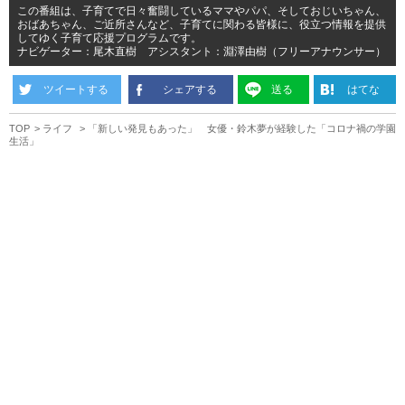
この番組は、子育てで日々奮闘しているママやパパ、そしておじいちゃん、
おばあちゃん、ご近所さんなど、子育てに関わる皆様に、役立つ情報を提供
してゆく子育て応援プログラムです。
ナビゲーター：尾木直樹 アシスタント：淵澤由樹（フリーアナウンサー）
ツイートする
シェアする
送る
はてな
TOP
ライフ
「新しい発見もあった」 女優・鈴木夢が経験した「コロナ禍の学園
生活」