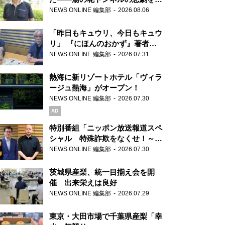
り継ぐ男性
NEWS ONLINE 編集部
2026.08.06
「昨日もキュウリ、今日もキュウ
リ」 『にほんのおかず』著者が
見つけた家庭料理の知恵
NEWS ONLINE 編集部
2026.07.31
熱海に新リゾートホテル「ヴィラ
ージュ熱海」がオープン！
NEWS ONLINE 編集部
2026.07.30
AD
特別番組「ニッポン放送報道スペ
シャル 特殊詐欺をなくせ！～被
害者・加害者・警視庁が語るトク
NEWS ONLINE 編集部
2026.07.30
リュウの実態～」放送
茨城県産梨、統一目揃え会を開
催 出来栄えは良好
NEWS ONLINE 編集部
2026.07.29
東京・大田市場で千葉県産梨「幸