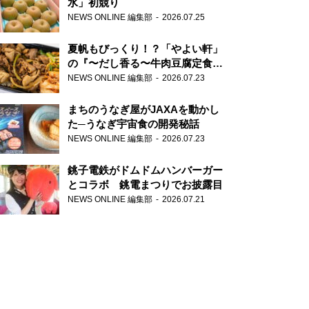
水」初競り
NEWS ONLINE 編集部
2026.07.25
夏帆もびっくり！？「やよい軒」
の『〜だし香る〜牛肉豆腐定食』
が香り高すぎる
NEWS ONLINE 編集部
2026.07.23
まちのうなぎ屋がJAXAを動かし
た─うなぎ宇宙食の開発秘話
NEWS ONLINE 編集部
2026.07.23
銚子電鉄がドムドムハンバーガー
とコラボ 銚電まつりでお披露目
NEWS ONLINE 編集部
2026.07.21