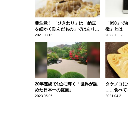
要注意！ 「ひきわり」は「納豆
「090」
を細かく刻んだもの」ではありま
徴」とは
せん
2021.03.16
2022.11.17
20年連続で1位に輝く「世界が認
タケノコに
めた日本一の庭園」
……食べて
2023.05.05
2021.04.21