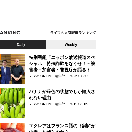
ANKING
ライフの人気記事ランキング
Daily
Weekly
特別番組「ニッポン放送報道スペ
シャル 特殊詐欺をなくせ！～被
害者・加害者・警視庁が語るトク
N
リュウの実態～」放送
NEWS ONLINE 編集部
2026.07.30
AD
バナナが緑色の状態でしか輸入さ
れない理由
NEWS ONLINE 編集部
2019.08.16
N
エクレアはフランス語の“稲妻”が
由来～なぜなのか？