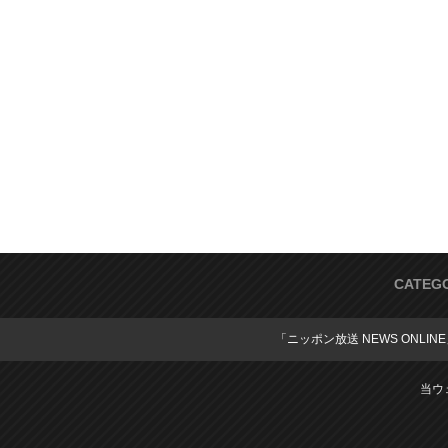
CATEG
「ニッポン放送 NEWS ONLIN
当ウ