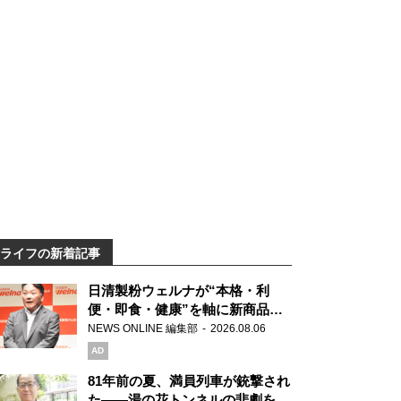
ライフの新着記事
日清製粉ウェルナが“本格・利
便・即食・健康”を軸に新商品を
展開 「マ・マー」「青の洞窟」
NEWS ONLINE 編集部
2026.08.06
ブランドを強化
AD
81年前の夏、満員列車が銃撃され
た――湯の花トンネルの悲劇を語