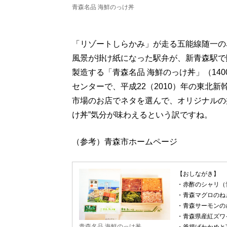
青森名品 海鮮のっけ丼
「リゾートしらかみ」が走る五能線随一の
風景が掛け紙になった駅弁が、新青森駅で
製造する「青森名品 海鮮のっけ丼」（14
センターで、平成22（2010）年の東北
市場のお店でネタを選んで、オリジナルの
け丼”気分が味わえるという訳ですね。
（参考）青森市ホームページ
【おしながき】
・赤酢のシャリ（
・青森マグロのね
・青森サーモンの
・青森県産紅ズワ
青森名品 海鮮のっけ丼
・釜揚げわかめと