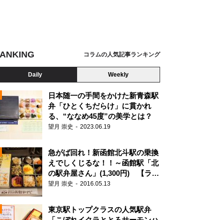
ANKING
コラムの人気記事ランキング
Daily
Weekly
日本随一の手間をかけた新青森駅
弁「ひとくちだらけ」に貫かれ
る、“ななめ45度”の美学とは？
望月 崇史
2023.06.19
急がば回れ！新函館北斗駅の乗換
えでしくじるな！！～函館駅「北
の駅弁屋さん」(1,300円) 【ライ
ター望月の駅弁膝栗毛】
望月 崇史
2016.05.13
N
東京駅トップクラスの人気駅弁
「こぼれイクラととろサーモンハ