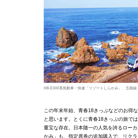
HB-E300系気動車・快速「リゾートしらかみ」、五能
この年末年始、青春18きっぷなどのお得
と思います。とくに青春18きっぷの旅で
重宝な存在。日本随一の人気を誇るローカ
かみ」も、指定席券の追加購入で、リクラ