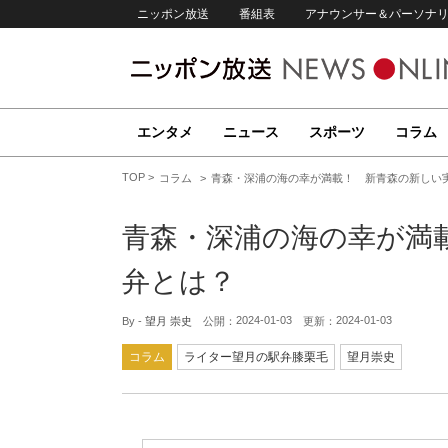
ニッポン放送
番組表
アナウンサー＆パーソナ
エンタメ
ニュース
スポーツ
コラム
TOP
コラム
青森・深浦の海の幸が満載！ 新青森の新しい
青森・深浦の海の幸が満
弁とは？
2024-01-03
2024-01-03
By -
望月 崇史
公開：
更新：
コラム
ライター望月の駅弁膝栗毛
望月崇史