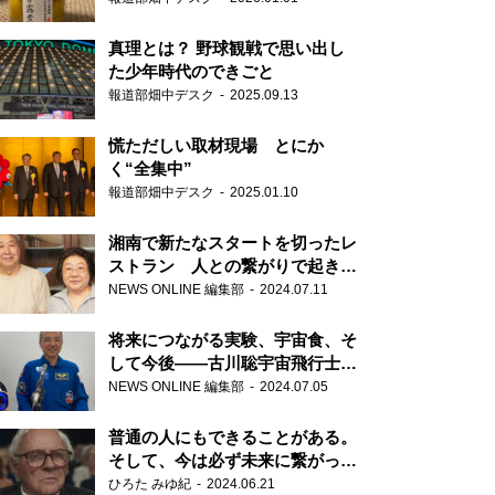
真理とは？ 野球観戦で思い出し
た少年時代のできごと
報道部畑中デスク
2025.09.13
慌ただしい取材現場 とにか
く“全集中”
報道部畑中デスク
2025.01.10
湘南で新たなスタートを切ったレ
ストラン 人との繋がりで起きた
奇跡
NEWS ONLINE 編集部
2024.07.11
将来につながる実験、宇宙食、そ
して今後――古川聡宇宙飛行士単
独インタビュー
NEWS ONLINE 編集部
2024.07.05
普通の人にもできることがある。
そして、今は必ず未来に繋がって
いく……『ONE LIFE 奇跡が繋い
ひろた みゆ紀
2024.06.21