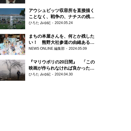
だ6000の命』
アウシュビッツ収容所を直接描く
ことなく、戦争の、ナチスの残虐
さが見える映画 『関心領域』
ひろた みゆ紀
2024.05.24
まちの本屋さんを、何とか残した
い！ 熊野大社参道の由緒ある書
店・三代目の強い思い
NEWS ONLINE 編集部
2024.05.09
『マリウポリの20日間』 「この
映画が作られなければ良かった」
と語る監督
ひろた みゆ紀
2024.04.30