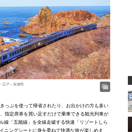
線・広戸～深浦間
なきっぷを使って帰省されたり、お出かけの方も多い
は、指定席券を買い足すだけで乗車できる観光列車が
ル線「五能線」を全線走破する快速「リゾートしら
イニングシートに身を委ねて快適な旅が楽しめま