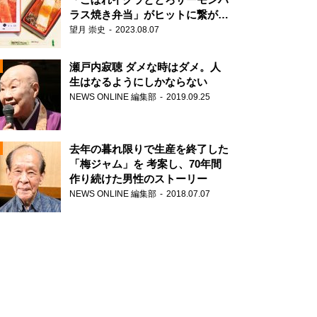
ラス焼き弁当」がヒットに繋がっ
た理由
望月 崇史
2023.08.07
N
瀬戸内寂聴 ダメな時はダメ。人
生はなるようにしかならない
NEWS ONLINE 編集部
2019.09.25
去年の暮れ限りで生産を終了した
「梅ジャム」を 考案し、70年間
作り続けた男性のストーリー
NEWS ONLINE 編集部
2018.07.07