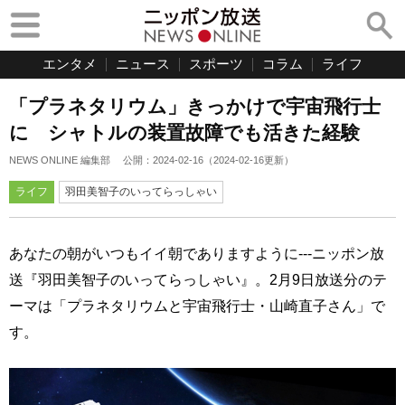
エンタメ
ニュース
スポーツ
コラム
ライフ
「プラネタリウム」きっかけで宇宙飛行士
に シャトルの装置故障でも活きた経験
NEWS ONLINE 編集部
公開：
2024-02-16
（
2024-02-16
更新）
ライフ
羽田美智子のいってらっしゃい
あなたの朝がいつもイイ朝でありますように---ニッポン放
送『羽田美智子のいってらっしゃい』。2月9日放送分のテ
ーマは「プラネタリウムと宇宙飛行士・山崎直子さん」で
す。