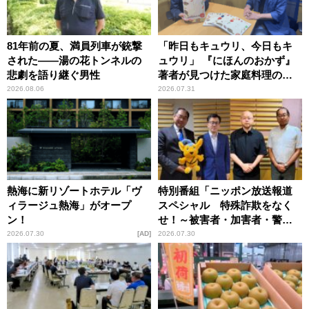
81年前の夏、満員列車が銃撃
「昨日もキュウリ、今日もキ
された――湯の花トンネルの
ュウリ」 『にほんのおかず』
悲劇を語り継ぐ男性
著者が見つけた家庭料理の知
恵
2026.08.06
2026.07.31
熱海に新リゾートホテル「ヴ
特別番組「ニッポン放送報道
ィラージュ熱海」がオープ
スペシャル 特殊詐欺をなく
ン！
せ！～被害者・加害者・警視
庁が語るトクリュウの実態
2026.07.30
AD
2026.07.30
～」放送