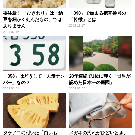
要注意！ 「ひきわり」は「納
「090」で始まる携帯番号の
豆を細かく刻んだもの」では
「特徴」とは
ありません
2022.11.17
2021.03.16
「358」はどうして「人気ナン
20年連続で1位に輝く「世界が
バー」なの？
認めた日本一の庭園」
2022.02.01
2023.05.05
タケノコに付いた「白いも
メガネの汚れがひどいとき、