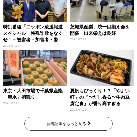
特別番組「ニッポン放送報道
茨城県産梨、統一目揃え会を
スペシャル 特殊詐欺をなく
開催 出来栄えは良好
せ！～被害者・加害者・警視
2026.07.29
庁が語るトクリュウの実態
2026.07.30
～」放送
東京・大田市場で千葉県産梨
夏帆もびっくり！？「やよい
「幸水」初競り
軒」の『〜だし香る〜牛肉豆
腐定食』が香り高すぎる
2026.07.25
2026.07.23
新着記事をもっと見る