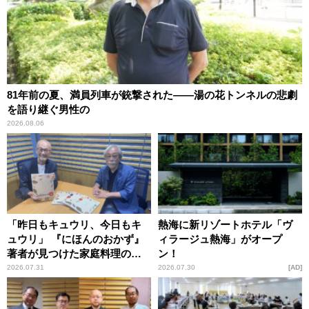
81年前の夏、満員列車が銃撃された――湯の花トンネルの悲劇
を語り継ぐ男性の
2026.08.06
「昨日もキュウリ、今日もキ
熱海に新リゾートホテル「ヴ
ュウリ」 『にほんのおかず』
ィラージュ熱海」がオープ
著者が見つけた家庭料理の知
ン！
恵
2026.07.31
2026.07.30
AD