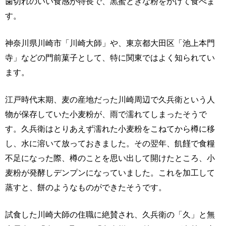
歯切れのいい食感が特長で、黒蜜ときな粉をかけて食べま
す。
神奈川県川崎市「川崎大師」や、東京都大田区「池上本門
寺」などの門前菓子として、特に関東ではよく知られてい
ます。
江戸時代末期、麦の産地だった川崎周辺で久兵衛という人
物が保存していた小麦粉が、雨で濡れてしまったそうで
す。久兵衛はとりあえず濡れた小麦粉をこねてから樽に移
し、水に溶いて放っておきました。その翌年、飢饉で食糧
不足になった際、樽のことを思い出して開けたところ、小
麦粉が発酵しデンプンになっていました。これを加工して
蒸すと、餅のようなものができたそうです。
試食した川崎大師の住職に絶賛され、久兵衛の「久」と無