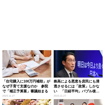
「住宅購入に100万円補助」が
株高による恩恵を庶民にも浸
なぜ子育て支援なのか 参院
透させるには「政策」しかな
で「補正予算案」審議始まる
い 「日経平均」バブル後高
値に接近
2023.11.27
2023.11.27