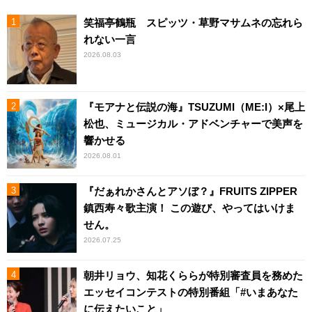
笑福亭鶴瓶 スピッツ・草野マサムネの忘れら
れない一言
2026.08.03
『モアナと伝説の海』TSUZUMI（ME:I）×尾上
松也、ミュージカル・アドベンチャーで美声を
響かせる
2026.08.01
『だぁれかさんとアソぼ？』FRUITS ZIPPER
鎮西寿々歌主演！ この遊び、やってはいけま
せん。
2026.07.25
朝井リョウ、知花くららが特別審査員を務めた
エッセイコンテストの特別番組「#いまあなた
に伝えたいこと」