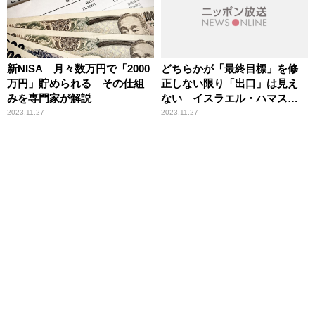
新NISA 月々数万円で「2000
どちらかが「最終目標」を修
万円」貯められる その仕組
正しない限り「出口」は見え
みを専門家が解説
ない イスラエル・ハマス紛
争の今後を専門家が解説
2023.11.27
2023.11.27