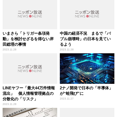
いまさら「トリガー条項発
中国の経済不況 まるで「バ
動」を検討せざるを得ない岸
ブル崩壊時」の日本を見てい
田総理の事情
るよう
2023.11.28
2023.11.28
LINEヤフー「最大44万件情報
2ナノ開発で日本の「半導体」
流出」 個人情報管理拠点の
が“蛙飛び”に
分散化の「リスク」
2023.11.27
2023.11.28