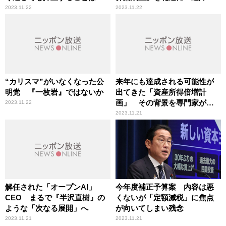
きない
の可能性も
2023.11.22
2023.11.22
“カリスマ”がいなくなった公
来年にも達成される可能性が
明党 『一枚岩』ではないか
出てきた「資産所得倍増計
画」 その背景を専門家が解
2023.11.22
説
2023.11.21
解任された「オープンAI」
今年度補正予算案 内容は悪
CEO まるで『半沢直樹』の
くないが「定額減税」に焦点
ような「次なる展開」へ
が向いてしまい残念
2023.11.21
2023.11.21