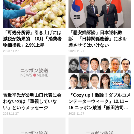
「可処分所得」引き上げには
「慰安婦訴訟」日本逆転敗
減税が効果的 10月「消費者
訴 「日韓関係改善」に水を
物価指数」2.9%上昇
差させてはいけない
2023.11.27
2023.11.27
習近平氏が公明山口代表に会
『Cozy up！激論！ダブルコメ
わないのは「重視していな
ンテーターウィーク』12.11～
い」というメッセージ
15 ニッポン放送『飯田浩司の
OK! Cozy up!』
2023.11.27
2023.11.27