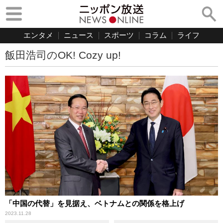
エンタメ
ニュース
スポーツ
コラム
ライフ
飯田浩司のOK! Cozy up!
「中国の代替」を見据え、ベトナムとの関係を格上げ
2023.11.28