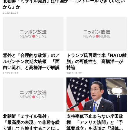
北朝鮮「ミサイル発射」は中国が「コントロールできていない
から」か
2023.11.24
意外と「合理的な政策」のア
トランプ氏再選で米「NATO離
ルゼンチン次期大統領 「面
脱」の可能性も 高橋洋一が
白い流れ」と高橋洋一が解説
持論
2023.11.23
2023.11.22
北朝鮮「ミサイル発射」
支持率低下止まらない岸田政
「最高度の表現」で非難を繰
権 「アメリカ訪問」と「予
り返しても抑止することはで
算案成立」を花道に「退陣」