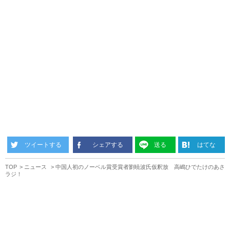
ツイートする
シェアする
送る
はてな
TOP
ニュース
中国人初のノーベル賞受賞者劉暁波氏仮釈放 高嶋ひでたけのあさ
ラジ！