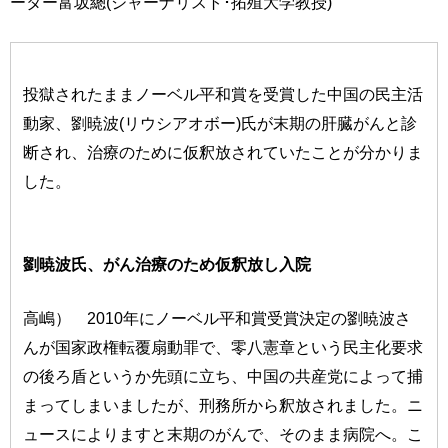
ーター富坂總(ジャーナリスト･拓殖大学教授)
投獄されたままノーベル平和賞を受賞した中国の民主活
動家、劉暁波(リウシアオボー)氏が末期の肝臓がんと診
断され、治療のために仮釈放されていたことが分かりま
した。
劉暁波氏、がん治療のため仮釈放し入院
高嶋） 2010年にノーベル平和賞受賞決定の劉暁波さ
んが国家政権転覆扇動罪で、零八憲章という民主化要求
の後ろ盾というか先頭に立ち、中国の共産党によって捕
まってしまいましたが、刑務所から釈放されました。ニ
ュースによりますと末期のがんで、そのまま病院へ。こ