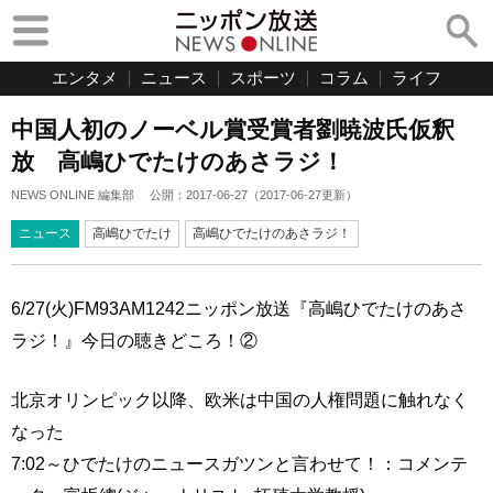
エンタメ
ニュース
スポーツ
コラム
ライフ
中国人初のノーベル賞受賞者劉暁波氏仮釈
放 高嶋ひでたけのあさラジ！
NEWS ONLINE 編集部
公開：
2017-06-27
（
2017-06-27
更新）
ニュース
高嶋ひでたけ
高嶋ひでたけのあさラジ！
6/27(火)FM93AM1242ニッポン放送『高嶋ひでたけのあさ
ラジ！』今日の聴きどころ！②
北京オリンピック以降、欧米は中国の人権問題に触れなく
なった
7:02～ひでたけのニュースガツンと言わせて！：コメンテ