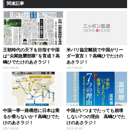
関連記事
王朝時代の天下を目指す中国
米パリ協定離脱で中国がリー
は“尖閣急襲部隊”を育成？高
ダー宣言！？高嶋ひでたけの
嶋ひでたけのあさラジ！
あさラジ！
2017.06.08
2017.06.08
中国一帯一路構想に日本は乗
中国がいつまでたっても崩壊
るか乗らないか？高嶋ひでた
しない7つの理由 高嶋ひでた
けのあさラジ！
けのあさラジ！
2017.06.06
2017.05.30