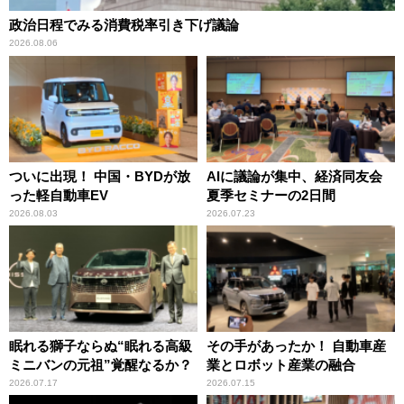
政治日程でみる消費税率引き下げ議論
2026.08.06
ついに出現！ 中国・BYDが放
AIに議論が集中、経済同友会
った軽自動車EV
夏季セミナーの2日間
2026.08.03
2026.07.23
眠れる獅子ならぬ“眠れる高級
その手があったか！ 自動車産
ミニバンの元祖”覚醒なるか？
業とロボット産業の融合
2026.07.17
2026.07.15