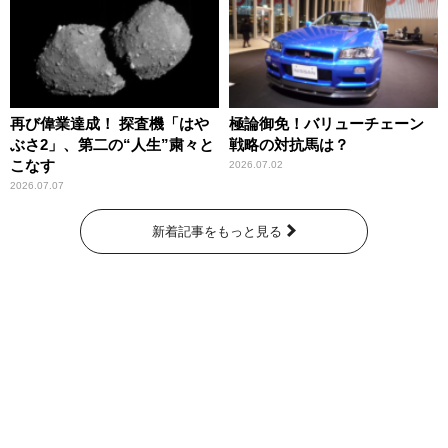
再び偉業達成！ 探査機「はや
極論御免！バリューチェーン
ぶさ2」、第二の“人生”粛々と
戦略の対抗馬は？
こなす
2026.07.02
2026.07.07
新着記事をもっと見る