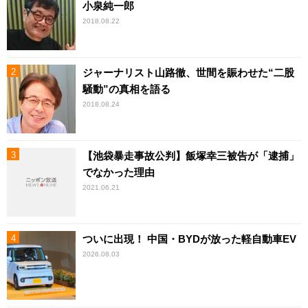
小泉純一郎
2018.08.22
ジャーナリスト山路徹、世間を賑わせた“二股
騒動”の真相を語る
2018.08.24
【池袋暴走事故公判】飯塚幸三被告が「逮捕」
でなかった理由
2021.06.21
ついに出現！ 中国・BYDが放った軽自動車EV
2026.08.03