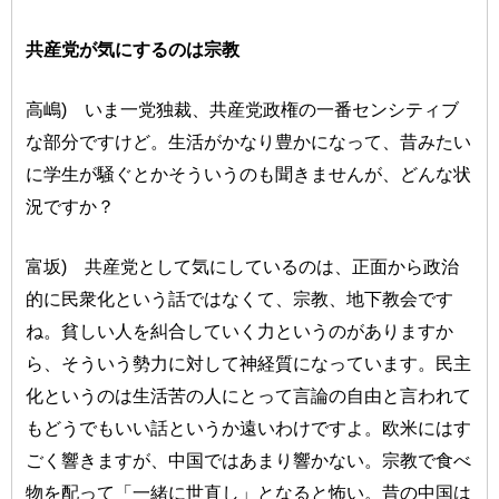
共産党が気にするのは宗教
高嶋) いま一党独裁、共産党政権の一番センシティブ
な部分ですけど。生活がかなり豊かになって、昔みたい
に学生が騒ぐとかそういうのも聞きませんが、どんな状
況ですか？
富坂) 共産党として気にしているのは、正面から政治
的に民衆化という話ではなくて、宗教、地下教会です
ね。貧しい人を糾合していく力というのがありますか
ら、そういう勢力に対して神経質になっています。民主
化というのは生活苦の人にとって言論の自由と言われて
もどうでもいい話というか遠いわけですよ。欧米にはす
ごく響きますが、中国ではあまり響かない。宗教で食べ
物を配って「一緒に世直し」となると怖い。昔の中国は