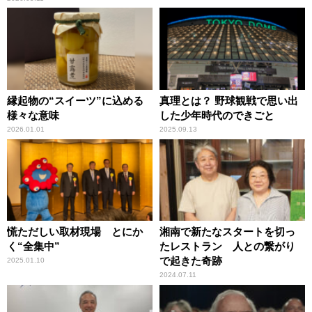
縁起物の“スイーツ”に込める
真理とは？ 野球観戦で思い出
様々な意味
した少年時代のできごと
2026.01.01
2025.09.13
慌ただしい取材現場 とにか
湘南で新たなスタートを切っ
く“全集中”
たレストラン 人との繋がり
で起きた奇跡
2025.01.10
2024.07.11