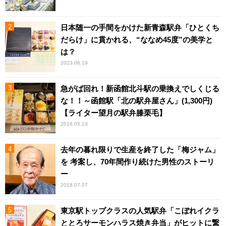
日本随一の手間をかけた新青森駅弁「ひとくち
だらけ」に貫かれる、“ななめ45度”の美学と
は？
2023.06.19
急がば回れ！新函館北斗駅の乗換えでしくじる
な！！～函館駅「北の駅弁屋さん」(1,300円)
【ライター望月の駅弁膝栗毛】
2016.05.13
去年の暮れ限りで生産を終了した「梅ジャム」
を 考案し、70年間作り続けた男性のストーリ
ー
2018.07.07
東京駅トップクラスの人気駅弁「こぼれイクラ
ととろサーモンハラス焼き弁当」がヒットに繋