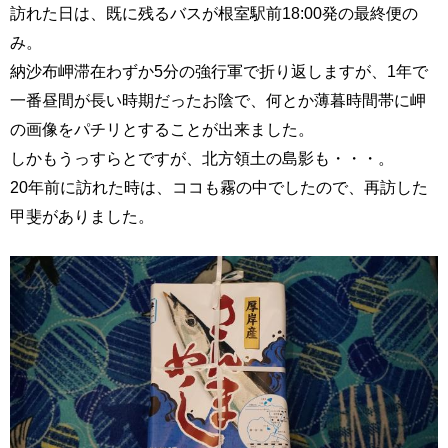
訪れた日は、既に残るバスが根室駅前18:00発の最終便の
み。
納沙布岬滞在わずか5分の強行軍で折り返しますが、1年で
一番昼間が長い時期だったお陰で、何とか薄暮時間帯に岬
の画像をパチリとすることが出来ました。
しかもうっすらとですが、北方領土の島影も・・・。
20年前に訪れた時は、ココも霧の中でしたので、再訪した
甲斐がありました。