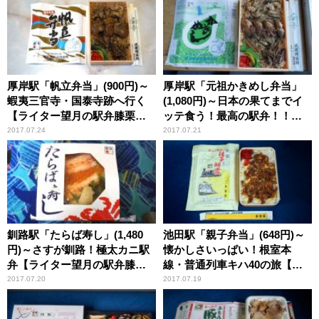
厚岸駅「帆立弁当」(900円)～
厚岸駅「元祖かきめし弁当」
蝦夷三官寺・国泰寺跡へ行く
(1,080円)～日本の果てまでイ
【ライター望月の駅弁膝栗
ッテ食う！最高の駅弁！！
毛】
【ライター望月の駅弁膝栗
2017.07.24
2017.07.21
毛】
釧路駅「たらば寿し」(1,480
池田駅「親子弁当」(648円)～
円)～さすが釧路！極太カニ駅
懐かしさいっぱい！根室本
弁【ライター望月の駅弁膝栗
線・普通列車キハ40の旅【ラ
毛】
イター望月の駅弁膝栗毛】
2017.07.20
2017.07.19