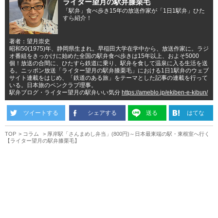
ライター望月の駅弁膝栗毛
「駅弁」食べ歩き15年の放送作家が「1日1駅弁」ひた
すら紹介！
著者：望月崇史
昭和50(1975)年、静岡県生まれ。早稲田大学在学中から、放送作家に。ラジ
オ番組をきっかけに始めた全国の駅弁食べ歩きは15年以上、およそ5000
個！放送の合間に、ひたすら鉄道に乗り、駅弁を食して温泉に入る生活を送
る。ニッポン放送「ライター望月の駅弁膝栗毛」における1日1駅弁のウェブ
サイト連載をはじめ、「鉄道のある旅」をテーマとした記事の連載を行って
いる。日本旅のペンクラブ理事。
駅弁ブログ・ライター望月の駅弁いい気分
https://ameblo.jp/ekiben-e-kibun/
ツイートする
シェアする
送る
はてな
TOP
コラム
厚岸駅「さんまめし弁当」(800円)～日本最東端の駅・東根室へ行く
【ライター望月の駅弁膝栗毛】