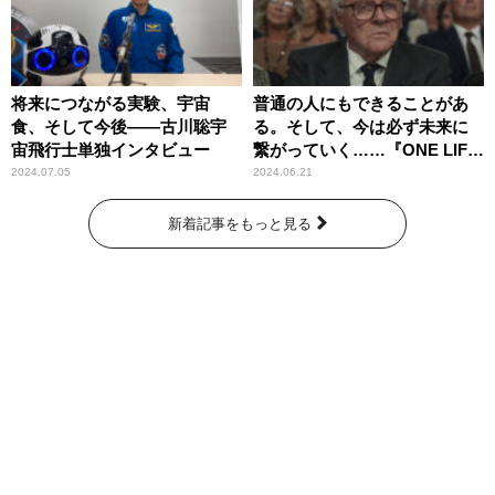
将来につながる実験、宇宙
普通の人にもできることがあ
食、そして今後――古川聡宇
る。そして、今は必ず未来に
宙飛行士単独インタビュー
繋がっていく……『ONE LIFE
奇跡が繋いだ6000の命』
2024.07.05
2024.06.21
新着記事をもっと見る