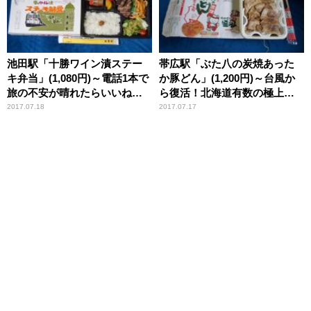
池田駅「十勝ワイン漬ステー
帯広駅「ぶた八の炭焼あった
キ弁当」(1,080円)～電話1本で
か豚どん」(1,200円)～台風か
旅の不安が晴れたらいいね！
ら復活！北海道有数の極上足
十勝の名物駅弁【ライター望
元湧出「かんの温泉」【ライ
2017.07.18
2017.07.17
月の駅弁膝栗毛】
ター望月の駅弁膝栗毛】