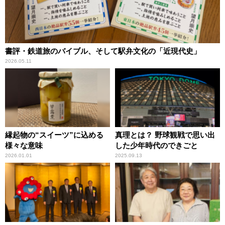
書評・鉄道旅のバイブル、そして駅弁文化の「近現代史」
2026.05.11
縁起物の“スイーツ”に込める
真理とは？ 野球観戦で思い出
様々な意味
した少年時代のできごと
2026.01.01
2025.09.13