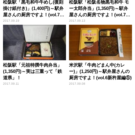
松阪駅「黒毛和牛牛めし(復刻
松阪駅「松阪名物黒毛和牛 モ
掛け紙付き)」(1,400円)～駅弁
ー太郎弁当」(1,350円)～駅弁
屋さんの厨房ですよ！(vol.7あ
屋さんの厨房ですよ！(vol.7あ
ら竹編②)
ら竹編①)
2017.09.19
2017.09.13
松阪駅「元祖特撰牛肉弁当」
米沢駅「牛肉どまん中(カレ
(1,350円)～実は三重って「鉄
ー)」(1,250円)～駅弁屋さんの
道県」！
厨房ですよ！(vol.6新杵屋編⑤)
2017.09.11
2017.09.08