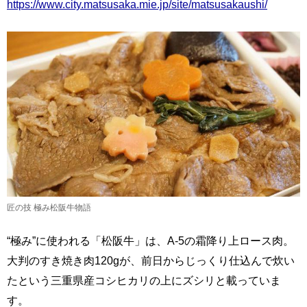
https://www.city.matsusaka.mie.jp/site/matsusakaushi/
匠の技 極み松阪牛物語
“極み”に使われる「松阪牛」は、A-5の霜降り上ロース肉。
大判のすき焼き肉120gが、前日からじっくり仕込んで炊い
たという三重県産コシヒカリの上にズシリと載っていま
す。