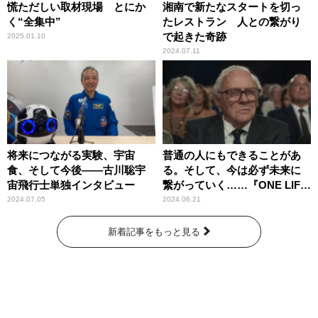
慌ただしい取材現場 とにか
湘南で新たなスタートを切っ
く“全集中”
たレストラン 人との繋がり
で起きた奇跡
2025.01.10
2024.07.11
将来につながる実験、宇宙
普通の人にもできることがあ
食、そして今後――古川聡宇
る。そして、今は必ず未来に
宙飛行士単独インタビュー
繋がっていく……『ONE LIFE
奇跡が繋いだ6000の命』
2024.07.05
2024.06.21
新着記事をもっと見る