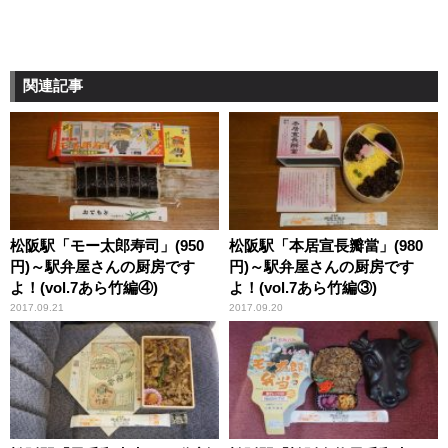
関連記事
松阪駅「モー太郎寿司」(950
松阪駅「本居宣長瓣當」(980
円)～駅弁屋さんの厨房です
円)～駅弁屋さんの厨房です
よ！(vol.7あら竹編④)
よ！(vol.7あら竹編③)
2017.09.21
2017.09.20