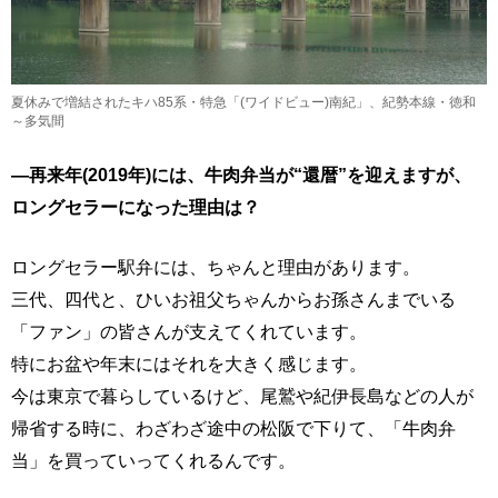
夏休みで増結されたキハ85系・特急「(ワイドビュー)南紀」、紀勢本線・徳和
～多気間
―再来年(2019年)には、牛肉弁当が“還暦”を迎えますが、
ロングセラーになった理由は？
ロングセラー駅弁には、ちゃんと理由があります。
三代、四代と、ひいお祖父ちゃんからお孫さんまでいる
「ファン」の皆さんが支えてくれています。
特にお盆や年末にはそれを大きく感じます。
今は東京で暮らしているけど、尾鷲や紀伊長島などの人が
帰省する時に、わざわざ途中の松阪で下りて、「牛肉弁
当」を買っていってくれるんです。