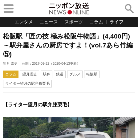
エンタメ
ニュース
スポーツ
コラム
ライフ
松阪駅「匠の技 極み松阪牛物語」(4,400円)
～駅弁屋さんの厨房ですよ！(vol.7あら竹編
⑤)
望月 崇史
公開：
2017-09-22
（
2020-04-13
更新）
コラム
望月崇史
駅弁
鉄道
グルメ
松阪駅
ライター望月の駅弁膝栗毛
【ライター望月の駅弁膝栗毛】