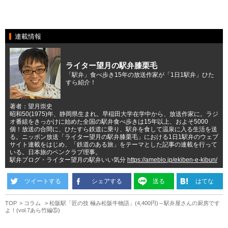
連載情報
ライター望月の駅弁膝栗毛
「駅弁」食べ歩き15年の放送作家が「1日1駅弁」ひた
すら紹介！
著者：望月崇史
昭和50(1975)年、静岡県生まれ。早稲田大学在学中から、放送作家に。ラジ
オ番組をきっかけに始めた全国の駅弁食べ歩きは15年以上、およそ5000
個！放送の合間に、ひたすら鉄道に乗り、駅弁を食して温泉に入る生活を送
る。ニッポン放送「ライター望月の駅弁膝栗毛」における1日1駅弁のウェブ
サイト連載をはじめ、「鉄道のある旅」をテーマとした記事の連載を行って
いる。日本旅のペンクラブ理事。
駅弁ブログ・ライター望月の駅弁いい気分
https://ameblo.jp/ekiben-e-kibun/
ツイートする
シェアする
送る
はてな
TOP
コラム
松阪駅「匠の技 極み松阪牛物語」(4,400円)～駅弁屋さんの厨房です
よ！(vol.7あら竹編⑤)