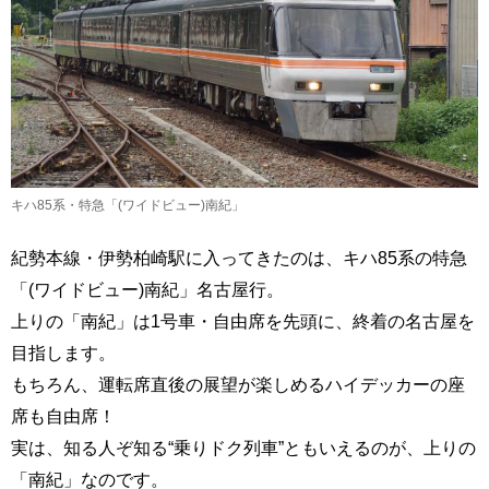
キハ85系・特急「(ワイドビュー)南紀」
紀勢本線・伊勢柏崎駅に入ってきたのは、キハ85系の特急
「(ワイドビュー)南紀」名古屋行。
上りの「南紀」は1号車・自由席を先頭に、終着の名古屋を
目指します。
もちろん、運転席直後の展望が楽しめるハイデッカーの座
席も自由席！
実は、知る人ぞ知る“乗りドク列車”ともいえるのが、上りの
「南紀」なのです。