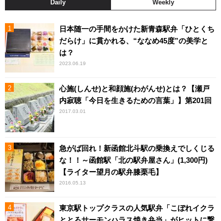
Daily
Weekly
日本随一の手間をかけた新青森駅弁「ひとくち
だらけ」に貫かれる、“ななめ45度”の美学と
は？
2023.06.19
心施(しんせ)と和顔施(わがんせ)とは？【瀬戸
内寂聴「今日を生きるための言葉」】第201回
2017.03.01
急がば回れ！新函館北斗駅の乗換えでしくじる
な！！～函館駅「北の駅弁屋さん」(1,300円)
【ライター望月の駅弁膝栗毛】
2016.05.13
東京駅トップクラスの人気駅弁「こぼれイクラ
ととろサーモンハラス焼き弁当」がヒットに繋