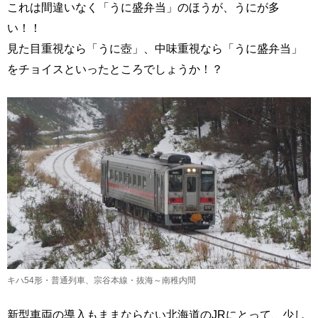
これは間違いなく「うに盛弁当」のほうが、うにが多
い！！
見た目重視なら「うに壺」、中味重視なら「うに盛弁当」
をチョイスといったところでしょうか！？
キハ54形・普通列車、宗谷本線・抜海～南稚内間
新型車両の導入もままならない北海道のJRにとって、少し