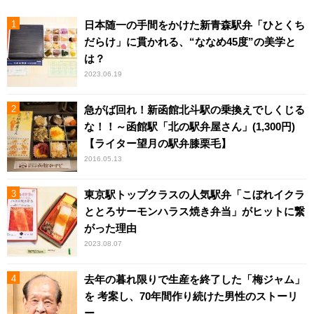
日本随一の手間をかけた新青森駅弁「ひとくち
だらけ」に貫かれる、“ななめ45度”の美学と
は？
2023.06.19
急がば回れ！新函館北斗駅の乗換えでしくじる
な！！～函館駅「北の駅弁屋さん」(1,300円)
【ライター望月の駅弁膝栗毛】
2016.05.13
東京駅トップクラスの人気駅弁「こぼれイクラ
ととろサーモンハラス焼き弁当」がヒットに繋
がった理由
2023.08.07
去年の暮れ限りで生産を終了した「梅ジャム」
を 考案し、70年間作り続けた男性のストーリ
ー