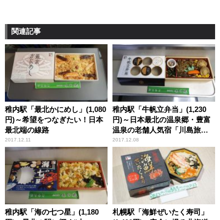
関連記事
稚内駅「最北かにめし」(1,080
稚内駅「牛帆立弁当」(1,230
円)～希望をつなぎたい！日本
円)～日本最北の温泉郷・豊富
最北端の線路
温泉の老舗人気宿「川島旅
館」！
2017.12.11
2017.12.08
稚内駅「海の七つ星」(1,180
札幌駅「海鮮ぜいたく寿司」