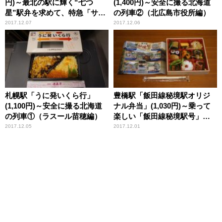
円)～最北の駅に輝く“七つ
(1,400円)～安全に撮る北海道
星”駅弁を求めて、特急「サロ
の列車②（北広島市役所編）
ベツ」の旅
2017.12.07
2017.12.06
札幌駅「うに発いくら行」
豊橋駅「飯田線秘境駅オリジ
(1,100円)～安全に撮る北海道
ナル弁当」(1,030円)～乗って
の列車①（ラスール苗穂編）
楽しい「飯田線秘境駅号」の
旅！
2017.12.05
2017.12.01