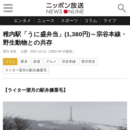
エンタメ
ニュース
スポーツ
コラム
ライフ
稚内駅「うに盛弁当」(1,380円)～宗谷本線・
野生動物との共存
望月 崇史
公開：
2017-12-12
（
2020-04-13
更新）
コラム
駅弁
鉄道
グルメ
宗谷本線
望月崇史
ライター望月の駅弁膝栗毛
【ライター望月の駅弁膝栗毛】