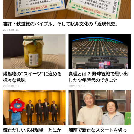
書評・鉄道旅のバイブル、そして駅弁文化の「近現代史」
2026.05.11
縁起物の“スイーツ”に込める
真理とは？ 野球観戦で思い出
様々な意味
した少年時代のできごと
2026.01.01
2025.09.13
慌ただしい取材現場 とにか
湘南で新たなスタートを切っ