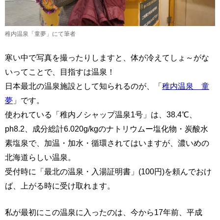
稚内温泉「童夢」にて筆者
寒い中で写真を撮ったりしますと、体が冷えてしょ～がな
いってことで、目指すは温泉！
日本最北の温泉施設として知られるのが、「
稚内温泉 童
夢
」です。
使われている「稚内ノシャップ温泉1号」は、38.4℃、
ph8.2、成分総計6.020g/kgのナトリウムー塩化物・炭酸水
素塩泉で、加温・加水・循環されてはいますが、濃いめの
北海道らしい温泉。
受付時に「最北の温泉・入湯証明書」(100円)を頼んでおけ
ば、上がる時に受け取れます。
私が最初にこの温泉に入ったのは、今から17年前、平成