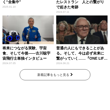
く“全集中”
たレストラン 人との繋がり
で起きた奇跡
2025.01.10
2024.07.11
将来につながる実験、宇宙
普通の人にもできることがあ
食、そして今後――古川聡宇
る。そして、今は必ず未来に
宙飛行士単独インタビュー
繋がっていく……『ONE LIFE
奇跡が繋いだ6000の命』
2024.07.05
2024.06.21
新着記事をもっと見る