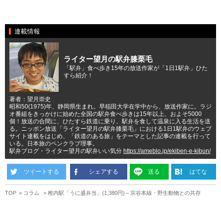
連載情報
ライター望月の駅弁膝栗毛
「駅弁」食べ歩き15年の放送作家が「1日1駅弁」ひた
すら紹介！
著者：望月崇史
昭和50(1975)年、静岡県生まれ。早稲田大学在学中から、放送作家に。ラジ
オ番組をきっかけに始めた全国の駅弁食べ歩きは15年以上、およそ5000
個！放送の合間に、ひたすら鉄道に乗り、駅弁を食して温泉に入る生活を送
る。ニッポン放送「ライター望月の駅弁膝栗毛」における1日1駅弁のウェブ
サイト連載をはじめ、「鉄道のある旅」をテーマとした記事の連載を行って
いる。日本旅のペンクラブ理事。
駅弁ブログ・ライター望月の駅弁いい気分
https://ameblo.jp/ekiben-e-kibun/
ツイートする
シェアする
送る
はてな
TOP
コラム
稚内駅「うに盛弁当」(1,380円)～宗谷本線・野生動物との共存