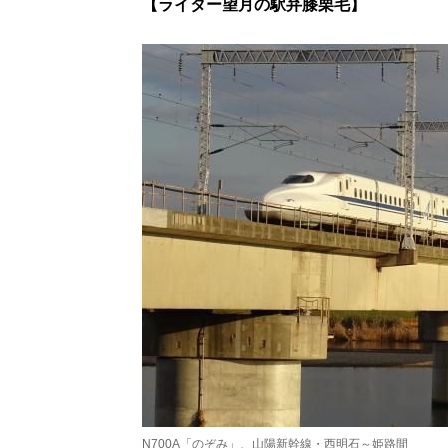
【ライター望月の駅弁膝栗毛】
N700A「のぞみ」、山陽新幹線・西明石～姫路間