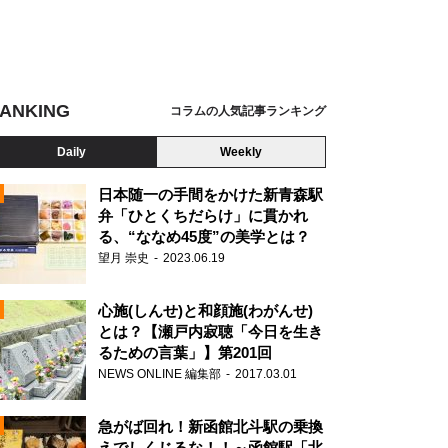
ANKING
コラムの人気記事ランキング
Daily
Weekly
日本随一の手間をかけた新青森駅
弁「ひとくちだらけ」に貫かれ
る、“ななめ45度”の美学とは？
望月 崇史
2023.06.19
心施(しんせ)と和顔施(わがんせ)
とは？【瀬戸内寂聴「今日を生き
るための言葉」】第201回
NEWS ONLINE 編集部
2017.03.01
N
急がば回れ！新函館北斗駅の乗換
えでしくじるな！！～函館駅「北