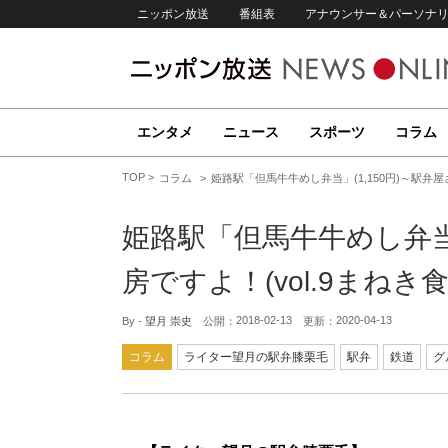
ニッポン放送
番組表
アナウンサー＆パーソナ
エンタメ
ニュース
スポーツ
コラム
TOP
コラム
姫路駅「但馬牛牛めし弁当」(1,150円)～駅弁屋
姫路駅「但馬牛牛めし弁当」
房ですよ！(vol.9まねき
2018-02-13
2020-04-13
By -
望月 崇史
公開：
更新：
コラム
ライター望月の駅弁膝栗毛
駅弁
鉄道
グ