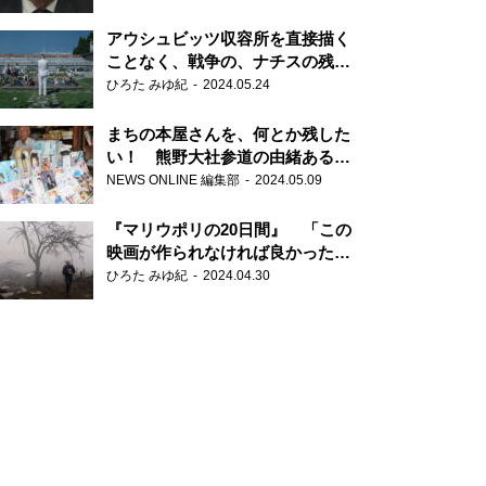
だ6000の命』
アウシュビッツ収容所を直接描く
ことなく、戦争の、ナチスの残虐
さが見える映画 『関心領域』
ひろた みゆ紀
2024.05.24
まちの本屋さんを、何とか残した
い！ 熊野大社参道の由緒ある書
店・三代目の強い思い
NEWS ONLINE 編集部
2024.05.09
『マリウポリの20日間』 「この
映画が作られなければ良かった」
と語る監督
ひろた みゆ紀
2024.04.30