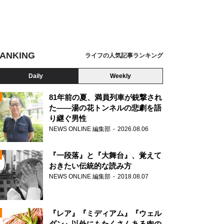
ANKING
ライフの人気記事ランキング
Daily
Weekly
81年前の夏、満員列車が銃撃され
た――湯の花トンネルの悲劇を語
り継ぐ男性
N
NEWS ONLINE 編集部
2026.08.06
AD
『一段落』と『大舞台』、覚えて
おきたい伝統的な読み方
NEWS ONLINE 編集部
2018.08.07
N
『レア』『ミディアム』『ウェル
ダン』以外にもたくさんある肉の