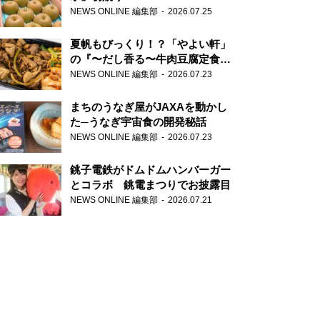
NEWS ONLINE 編集部
2026.07.25
夏帆もびっくり！？「やよい軒」
の『〜だし香る〜牛肉豆腐定食』
が香り高すぎる
NEWS ONLINE 編集部
2026.07.23
まちのうなぎ屋がJAXAを動かし
た─うなぎ宇宙食の開発秘話
NEWS ONLINE 編集部
2026.07.23
銚子電鉄がドムドムハンバーガー
とコラボ 銚電まつりでお披露目
NEWS ONLINE 編集部
2026.07.21