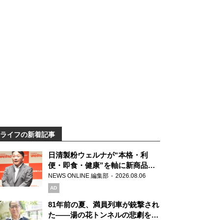
ライフの新着記事
日清製粉ウェルナが“本格・利
便・即食・健康”を軸に新商品を
展開 「マ・マー」「青の洞窟」
NEWS ONLINE 編集部
2026.08.06
ブランドを強化
AD
81年前の夏、満員列車が銃撃され
た――湯の花トンネルの悲劇を語