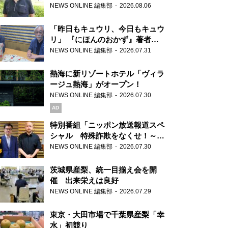
り継ぐ男性
NEWS ONLINE 編集部
2026.08.06
「昨日もキュウリ、今日もキュウ
リ」 『にほんのおかず』著者が
見つけた家庭料理の知恵
NEWS ONLINE 編集部
2026.07.31
熱海に新リゾートホテル「ヴィラ
ージュ熱海」がオープン！
NEWS ONLINE 編集部
2026.07.30
AD
特別番組「ニッポン放送報道スペ
シャル 特殊詐欺をなくせ！～被
害者・加害者・警視庁が語るトク
NEWS ONLINE 編集部
2026.07.30
リュウの実態～」放送
茨城県産梨、統一目揃え会を開
催 出来栄えは良好
NEWS ONLINE 編集部
2026.07.29
東京・大田市場で千葉県産梨「幸
水」初競り