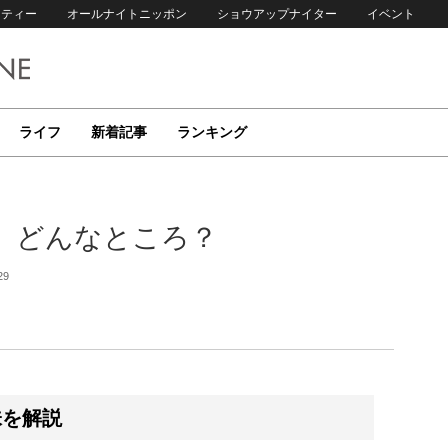
リティー
オールナイトニッポン
ショウアップナイター
イベント
ライフ
新着記事
ランキング
 どんなところ？
29
味を解説