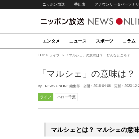
ニッポン放送
番組表
アナウンサー＆パーソナ
エンタメ
ニュース
スポーツ
コラム
TOP
ライフ
「マルシェ」の意味は？ どんなところ？
「マルシェ」の意味は？
2018-04-06
2023-12-
By -
NEWS ONLINE 編集部
公開：
更新：
ライフ
ハロー千葉
マルシェとは？ マルシェの意