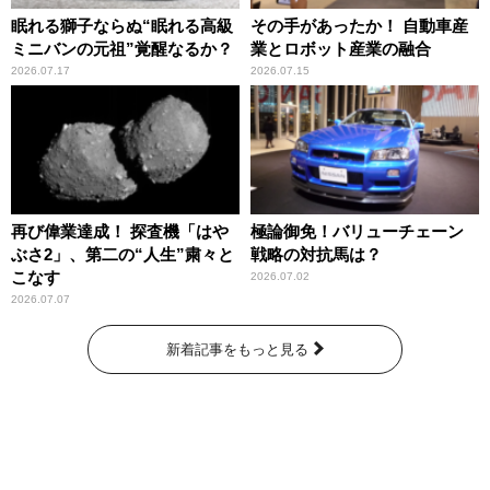
眠れる獅子ならぬ“眠れる高級
その手があったか！ 自動車産
ミニバンの元祖”覚醒なるか？
業とロボット産業の融合
2026.07.17
2026.07.15
再び偉業達成！ 探査機「はや
極論御免！バリューチェーン
ぶさ2」、第二の“人生”粛々と
戦略の対抗馬は？
こなす
2026.07.02
2026.07.07
新着記事をもっと見る