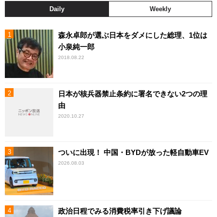
Daily
Weekly
森永卓郎が選ぶ日本をダメにした総理、1位は
小泉純一郎
2018.08.22
日本が核兵器禁止条約に署名できない2つの理
由
2020.10.27
ついに出現！ 中国・BYDが放った軽自動車EV
2026.08.03
政治日程でみる消費税率引き下げ議論