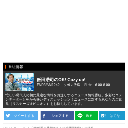
番組情報
飯田浩司のOK! Cozy up!
FM93/AM1242ニッポン放送 月-金 6:00-8:00
忙しい現代人の朝に最適な情報をお送りするニュース情報番組。多彩なコメ
ンテーターと朝から熱いディスカッション！ニュースに対するあなたのご意
見（リスナーズオピニオン）をお待ちしています。
ツイートする
シェアする
送る
はてな