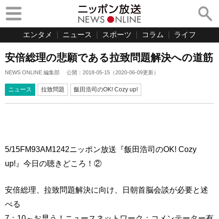
エンタメ
ニュース
スポーツ
コラム
ライフ
安倍総理の悲願である拉致問題解決への道筋
NEWS ONLINE 編集部
公開：
2018-05-15
（
2020-06-09
更新）
ニュース
拉致問題
飯田浩司のOK! Cozy up!
5/15FM93AM1242ニッポン放送『飯田浩司のOK! Cozy
up!』今日の聴きどころ！②
安倍総理、拉致問題解決に向け、日朝首脳会談が必要と述
べる
7：10～お早う！ニュースネットワーク：コメンテーター有