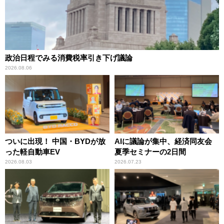
政治日程でみる消費税率引き下げ議論
2026.08.06
ついに出現！ 中国・BYDが放
AIに議論が集中、経済同友会
った軽自動車EV
夏季セミナーの2日間
2026.08.03
2026.07.23