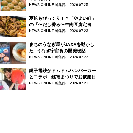
NEWS ONLINE 編集部
2026.07.25
夏帆もびっくり！？「やよい軒」
の『〜だし香る〜牛肉豆腐定食』
が香り高すぎる
NEWS ONLINE 編集部
2026.07.23
まちのうなぎ屋がJAXAを動かし
た─うなぎ宇宙食の開発秘話
NEWS ONLINE 編集部
2026.07.23
銚子電鉄がドムドムハンバーガー
とコラボ 銚電まつりでお披露目
NEWS ONLINE 編集部
2026.07.21