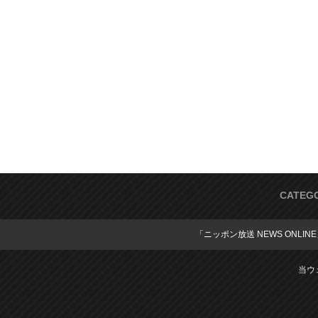
CATEG
「ニッポン放送 NEWS ONLIN
当ウ