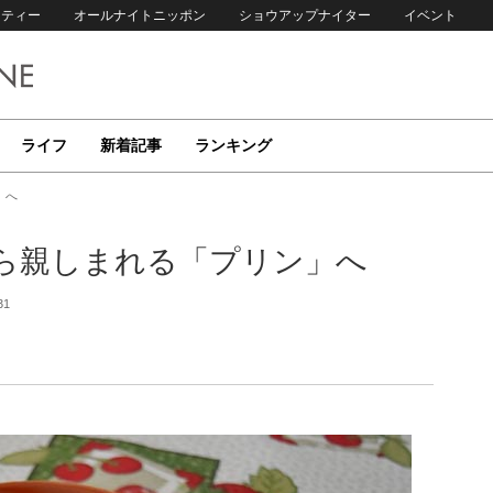
リティー
オールナイトニッポン
ショウアップナイター
イベント
ライフ
新着記事
ランキング
」へ
ら親しまれる「プリン」へ
31