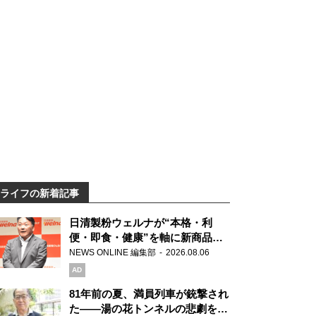
ライフの新着記事
日清製粉ウェルナが“本格・利
便・即食・健康”を軸に新商品を
展開 「マ・マー」「青の洞窟」
NEWS ONLINE 編集部
2026.08.06
ブランドを強化
AD
81年前の夏、満員列車が銃撃され
た――湯の花トンネルの悲劇を語