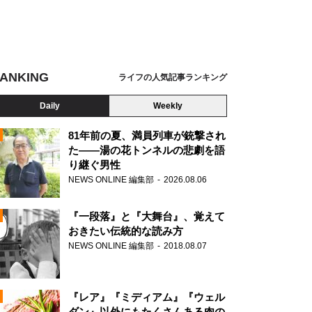
ANKING
ライフの人気記事ランキング
Daily
Weekly
81年前の夏、満員列車が銃撃され
た――湯の花トンネルの悲劇を語
り継ぐ男性
N
NEWS ONLINE 編集部
2026.08.06
AD
『一段落』と『大舞台』、覚えて
おきたい伝統的な読み方
NEWS ONLINE 編集部
2018.08.07
N
『レア』『ミディアム』『ウェル
ダン』以外にもたくさんある肉の