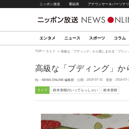
ニッポン放送
番組表
アナウンサー＆パーソナ
エンタメ
ニュース
スポーツ
コラム
TOP
ライフ
高級な「プディング」から親しまれる「プリン
高級な「プディング」か
2018-07-31
2018-07-
By -
NEWS ONLINE 編集部
公開：
更新：
ライフ
鈴木杏樹のいってらっしゃい
鈴木杏樹