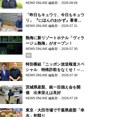
り継ぐ男性
NEWS ONLINE 編集部
2026.08.06
「昨日もキュウリ、今日もキュウ
リ」 『にほんのおかず』著者が
見つけた家庭料理の知恵
NEWS ONLINE 編集部
2026.07.31
熱海に新リゾートホテル「ヴィラ
ージュ熱海」がオープン！
NEWS ONLINE 編集部
2026.07.30
AD
特別番組「ニッポン放送報道スペ
シャル 特殊詐欺をなくせ！～被
害者・加害者・警視庁が語るトク
NEWS ONLINE 編集部
2026.07.30
リュウの実態～」放送
茨城県産梨、統一目揃え会を開
催 出来栄えは良好
NEWS ONLINE 編集部
2026.07.29
東京・大田市場で千葉県産梨「幸
水」初競り