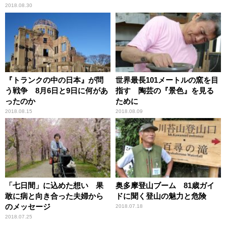
2018.08.30
『トランクの中の日本』が問
世界最長101メートルの窯を目
う戦争 8月6日と9日に何があ
指す 陶芸の『景色』を見る
ったのか
ために
2018.08.15
2018.08.09
「七日間」に込めた想い 果
奥多摩登山ブーム 81歳ガイ
敢に病と向き合った夫婦から
ドに聞く登山の魅力と危険
のメッセージ
2018.07.18
2018.07.25