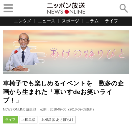
エンタメ
ニュース
スポーツ
コラム
ライフ
車椅子でも楽しめるイベントを 数多の企
画から生まれた「車いすdeお笑いライ
ブ！」
NEWS ONLINE 編集部
公開：
2018-09-05
（
2018-09-05
更新）
ライフ
上柳昌彦
上柳昌彦 あさぼらけ