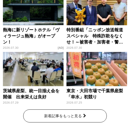
熱海に新リゾートホテル「ヴ
特別番組「ニッポン放送報道
ィラージュ熱海」がオープ
スペシャル 特殊詐欺をなく
ン！
せ！～被害者・加害者・警視
庁が語るトクリュウの実態
2026.07.30
AD
2026.07.30
～」放送
茨城県産梨、統一目揃え会を
東京・大田市場で千葉県産梨
開催 出来栄えは良好
「幸水」初競り
2026.07.29
2026.07.25
新着記事をもっと見る