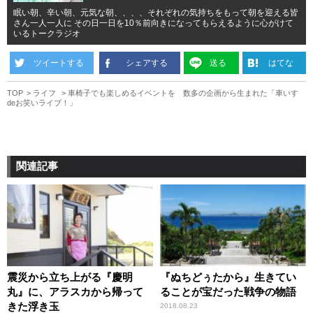
眠い朝、辛い朝、元気な朝、、、、それぞれの気持ちをもって朝を迎える皆
さん一人一人に その日一日を10％前向きになってもらえるように心がけて
いるトークラジオ
ツイートする
シェアする
送る
はてな
TOP
ライフ
車椅子でも楽しめるイベントを 数多の企画から生まれた「車いす
deお笑いライブ！」
関連記事
震災から立ち上がる『慶明
『ぬちどぅたから』生きてい
丸』に、アラスカから帰って
ることが宝だった戦争の物語
きた浮き玉
2018.08.23