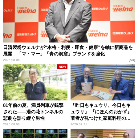
日清製粉ウェルナが“本格・利便・即食・健康”を軸に新商品を
展開 「マ・マー」「青の洞窟」ブランドを強化
2026.08.06
AD
NEW
81年前の夏、満員列車が銃撃
「昨日もキュウリ、今日もキ
された――湯の花トンネルの
ュウリ」 『にほんのおかず』
悲劇を語り継ぐ男性
著者が見つけた家庭料理の知
恵
2026.08.06
2026.07.31