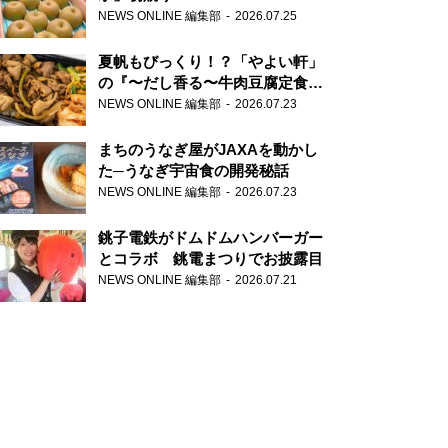
NEWS ONLINE 編集部
2026.07.25
夏帆もびっくり！？「やよい軒」
の『〜だし香る〜牛肉豆腐定食』
が香り高すぎる
NEWS ONLINE 編集部
2026.07.23
まちのうなぎ屋がJAXAを動かし
た─うなぎ宇宙食の開発秘話
NEWS ONLINE 編集部
2026.07.23
銚子電鉄がドムドムハンバーガー
とコラボ 銚電まつりでお披露目
NEWS ONLINE 編集部
2026.07.21