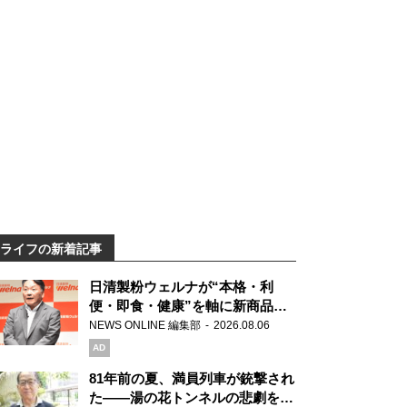
ライフの新着記事
日清製粉ウェルナが“本格・利
便・即食・健康”を軸に新商品を
展開 「マ・マー」「青の洞窟」
NEWS ONLINE 編集部
2026.08.06
ブランドを強化
AD
81年前の夏、満員列車が銃撃され
た――湯の花トンネルの悲劇を語