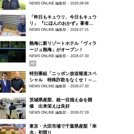
り継ぐ男性
NEWS ONLINE 編集部
2026.08.06
「昨日もキュウリ、今日もキュウ
リ」 『にほんのおかず』著者が
見つけた家庭料理の知恵
NEWS ONLINE 編集部
2026.07.31
熱海に新リゾートホテル「ヴィラ
ージュ熱海」がオープン！
NEWS ONLINE 編集部
2026.07.30
AD
特別番組「ニッポン放送報道スペ
シャル 特殊詐欺をなくせ！～被
害者・加害者・警視庁が語るトク
NEWS ONLINE 編集部
2026.07.30
リュウの実態～」放送
茨城県産梨、統一目揃え会を開
催 出来栄えは良好
NEWS ONLINE 編集部
2026.07.29
東京・大田市場で千葉県産梨「幸
水」初競り