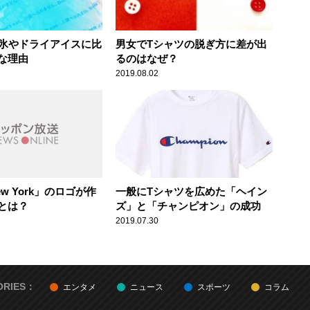
が氷やドライアイスに比
男女でTシャツの脱ぎ方に差が出
な理由
るのはなぜ？
2019.08.02
New York」のロゴが作
一般にTシャツを広めた「ヘイン
とは？
ズ」と「チャンピオン」の成功
2019.07.30
ORIES：
エンタメ
ニュース
スポーツ
コラム