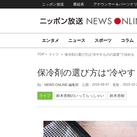
ニッポン放送
番組表
アナウンサー＆パーソナ
エンタメ
ニュース
スポーツ
コラム
TOP
ライフ
保冷剤の選び方は“冷やすものの温度”で決める
保冷剤の選び方は“冷やす
2019-08-07
2023-10-
By -
NEWS ONLINE 編集部
公開：
更新：
ライフ
鈴木杏樹のいってらっしゃい
鈴木杏樹