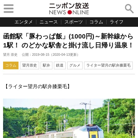
エンタメ
ニュース
スポーツ
コラム
ライフ
函館駅「豚わっぱ飯」(1000円)～新幹線から
1駅！ のどかな駅舎と掛け流し日帰り温泉！
望月 崇史
公開：
2019-08-15
（
2020-04-13
更新）
コラム
望月崇史
駅弁
鉄道
グルメ
ライター望月の駅弁膝栗毛
【ライター望月の駅弁膝栗毛】