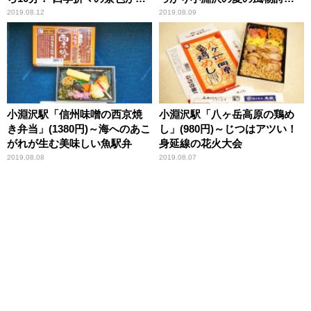
しめる大沼国定公園！
プレミアムなカツ弁当
2019.08.12
2019.08.09
小淵沢駅「信州味噌の西京焼
小淵沢駅「八ヶ岳高原の鶏め
き弁当」(1380円)～海へのあこ
し」(980円)～じつはアツい！
がれが生む美味しい魚駅弁
身延線の花火大会
2019.08.08
2019.08.07