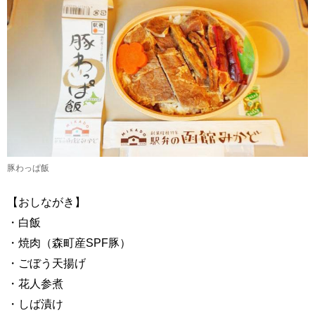
豚わっぱ飯
【おしながき】
・白飯
・焼肉（森町産SPF豚）
・ごぼう天揚げ
・花人参煮
・しば漬け