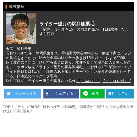
連載情報
ライター望月の駅弁膝栗毛
「駅弁」食べ歩き15年の放送作家が「1日1駅弁」ひた
すら紹介！
著者：望月崇史
昭和50(1975)年、静岡県生まれ。早稲田大学在学中から、放送作家に。ラジ
オ番組をきっかけに始めた全国の駅弁食べ歩きは15年以上、およそ5000
個！放送の合間に、ひたすら鉄道に乗り、駅弁を食して温泉に入る生活を送
る。ニッポン放送「ライター望月の駅弁膝栗毛」における1日1駅弁のウェブ
サイト連載をはじめ、「鉄道のある旅」をテーマとした記事の連載を行って
いる。日本旅のペンクラブ理事。
駅弁ブログ・ライター望月の駅弁いい気分
https://ameblo.jp/ekiben-e-kibun/
ツイートする
シェアする
送る
はてな
TOP
コラム
函館駅「豚わっぱ飯」(1000円)～新幹線から1駅！ のどかな駅舎と掛
け流し日帰り温泉！