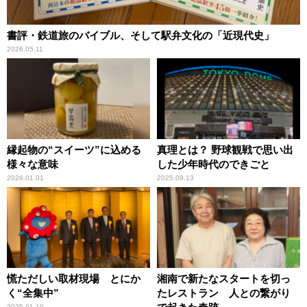
書評・鉄道旅のバイブル、そして駅弁文化の「近現代史」
2026.05.11
縁起物の“スイーツ”に込める
真理とは？ 野球観戦で思い出
様々な意味
した少年時代のできごと
2026.01.01
2025.09.13
慌ただしい取材現場 とにか
湘南で新たなスタートを切っ
く“全集中”
たレストラン 人との繋がり
2025.01.10