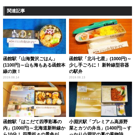
関連記事
函館駅「山海贅沢ごはん」
函館駅「北斗七星」(1000円)～
(1100円)～山も海もある函館本
少し手ごろに！ 新幹線型容器
線の旅！
の駅弁
2019.08.14
2019.08.13
函館駅「はこだて四季彩幕の
小淵沢駅「プレミアム高原野
内」(1000円)～北海道新幹線か
菜とカツの弁当」(1400円)～す
ら10分！ 四季折々の景色が楽
っかり小淵沢の夏の風物詩！