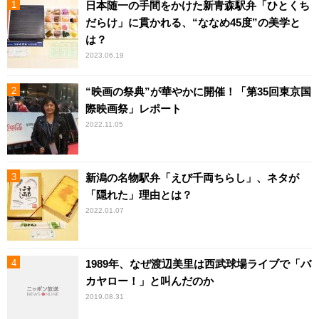
日本随一の手間をかけた新青森駅弁「ひとくち
だらけ」に貫かれる、“ななめ45度”の美学と
は？
2023.06.19
“映画の祭典”が華やかに開催！「第35回東京国
際映画祭」レポート
2022.11.05
新潟の名物駅弁「えび千両ちらし」、ネタが
「隠れた」理由とは？
2022.01.07
1989年、なぜ渡辺美里は西武球場ライブで「バ
カヤロー！」と叫んだのか
2019.08.31