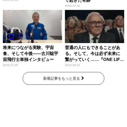
で起きた奇跡
2024.07.11
将来につながる実験、宇宙
普通の人にもできることがあ
食、そして今後――古川聡宇
る。そして、今は必ず未来に
宙飛行士単独インタビュー
繋がっていく……『ONE LIFE
奇跡が繋いだ6000の命』
2024.07.05
2024.06.21
新着記事をもっと見る