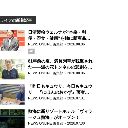
ライフの新着記事
日清製粉ウェルナが“本格・利
便・即食・健康”を軸に新商品を
展開 「マ・マー」「青の洞窟」
NEWS ONLINE 編集部
2026.08.06
ブランドを強化
AD
81年前の夏、満員列車が銃撃され
た――湯の花トンネルの悲劇を語
り継ぐ男性
NEWS ONLINE 編集部
2026.08.06
「昨日もキュウリ、今日もキュウ
リ」 『にほんのおかず』著者が
見つけた家庭料理の知恵
NEWS ONLINE 編集部
2026.07.31
熱海に新リゾートホテル「ヴィラ
ージュ熱海」がオープン！
NEWS ONLINE 編集部
2026.07.30