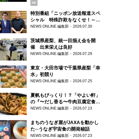
AD
特別番組「ニッポン放送報道スペ
シャル 特殊詐欺をなくせ！～被
害者・加害者・警視庁が語るトク
NEWS ONLINE 編集部
2026.07.30
リュウの実態～」放送
茨城県産梨、統一目揃え会を開
催 出来栄えは良好
NEWS ONLINE 編集部
2026.07.29
東京・大田市場で千葉県産梨「幸
水」初競り
NEWS ONLINE 編集部
2026.07.25
夏帆もびっくり！？「やよい軒」
の『〜だし香る〜牛肉豆腐定食』
が香り高すぎる
NEWS ONLINE 編集部
2026.07.23
まちのうなぎ屋がJAXAを動かし
た─うなぎ宇宙食の開発秘話
NEWS ONLINE 編集部
2026.07.23