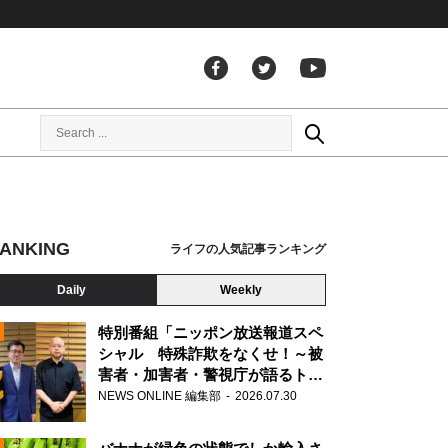
ANKING
ライフの人気記事ランキング
Daily
Weekly
特別番組「ニッポン放送報道スペ
シャル 特殊詐欺をなくせ！～被
害者・加害者・警視庁が語るトク
N
リュウの実態～」放送
NEWS ONLINE 編集部
2026.07.30
AD