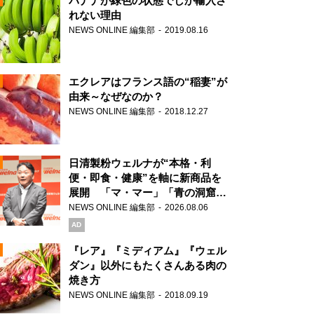
バナナが緑色の状態でしか輸入さ
れない理由
NEWS ONLINE 編集部
2019.08.16
N
エクレアはフランス語の“稲妻”が
由来～なぜなのか？
NEWS ONLINE 編集部
2018.12.27
N
日清製粉ウェルナが“本格・利
便・即食・健康”を軸に新商品を
展開 「マ・マー」「青の洞窟」
ブランドを強化
NEWS ONLINE 編集部
2026.08.06
N
AD
『レア』『ミディアム』『ウェル
ダン』以外にもたくさんある肉の
焼き方
N
NEWS ONLINE 編集部
2018.09.19