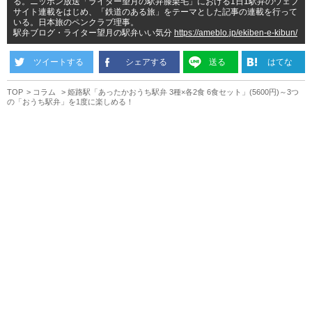
る。ニッポン放送「ライター望月の駅弁膝栗毛」における1日1駅弁のウェブ
サイト連載をはじめ、「鉄道のある旅」をテーマとした記事の連載を行って
いる。日本旅のペンクラブ理事。
駅弁ブログ・ライター望月の駅弁いい気分
https://ameblo.jp/ekiben-e-kibun/
ツイートする
シェアする
送る
はてな
TOP
コラム
姫路駅「あったかおうち駅弁 3種×各2食 6食セット」(5600円)～3つ
の「おうち駅弁」を1度に楽しめる！