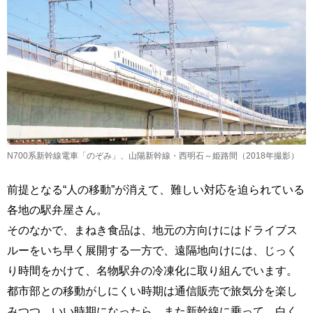
N700系新幹線電車「のぞみ」、山陽新幹線・西明石～姫路間（2018年撮影）
前提となる“人の移動”が消えて、難しい対応を迫られている
各地の駅弁屋さん。
そのなかで、まねき食品は、地元の方向けにはドライブス
ルーをいち早く展開する一方で、遠隔地向けには、じっく
り時間をかけて、名物駅弁の冷凍化に取り組んでいます。
都市部との移動がしにくい時期は通信販売で旅気分を楽し
みつつ、いい時期になったら、また新幹線に乗って、白く