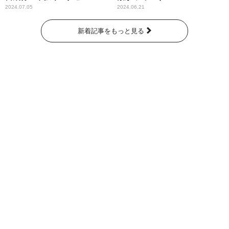
奇跡が繋いだ6000の命』
2024.07.05
2024.06.21
新着記事をもっと見る