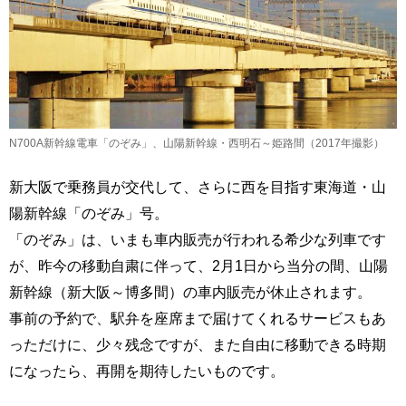
N700A新幹線電車「のぞみ」、山陽新幹線・西明石～姫路間（2017年撮影）
新大阪で乗務員が交代して、さらに西を目指す東海道・山
陽新幹線「のぞみ」号。
「のぞみ」は、いまも車内販売が行われる希少な列車です
が、昨今の移動自粛に伴って、2月1日から当分の間、山陽
新幹線（新大阪～博多間）の車内販売が休止されます。
事前の予約で、駅弁を座席まで届けてくれるサービスもあ
っただけに、少々残念ですが、また自由に移動できる時期
になったら、再開を期待したいものです。