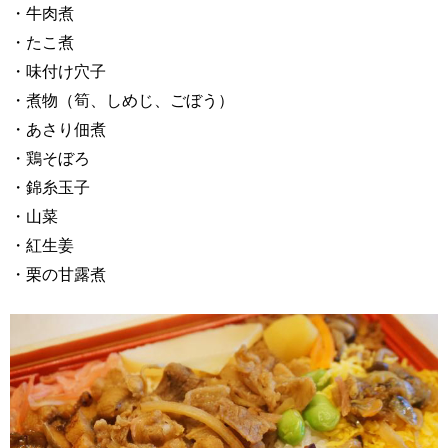
・牛肉煮
・たこ煮
・味付け穴子
・煮物（筍、しめじ、ごぼう）
・あさり佃煮
・鶏そぼろ
・錦糸玉子
・山菜
・紅生姜
・栗の甘露煮