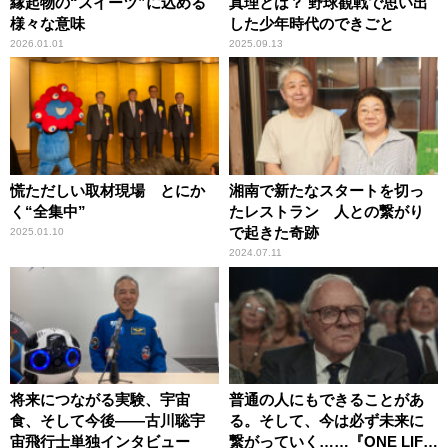
縁起物の“スイーツ”に込める
真理とは？ 野球観戦で思い出
様々な意味
した少年時代のできごと
2026.01.01
2025.09.13
慌ただしい取材現場 とにか
湘南で新たなスタートを切っ
く“全集中”
たレストラン 人との繋がり
で起きた奇跡
2025.01.10
2024.07.11
将来につながる実験、宇宙
普通の人にもできることがあ
食、そして今後――古川聡宇
る。そして、今は必ず未来に
宙飛行士単独インタビュー
繋がっていく……『ONE LIFE