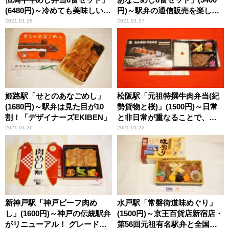
(6480円)～冷めても美味しい駅
円)～駅弁の通信販売を楽しも
弁から、「温めても美味し
う！ 我が家で旅気分！
2021.01.28
2021.01.27
い」冷凍駅弁を作る！
(vol.13「まねき食品」編)
姫路駅「せとのあなごめし」
松阪駅「元祖特撰牛肉弁当(紀
(1680円)～駅弁は見た目が10
勢貨物と桜)」(1500円)～日常
割！「デザイナーズEKIBEN」
と非日常が重なることで、一
層輝く伝統駅弁！
2021.01.26
2021.01.22
新神戸駅「神戸ビーフ肉め
水戸駅「常磐街道味めぐり」
し」(1600円)～神戸の伝統駅弁
(1500円)～京王百貨店新宿店・
がリニューアル！ グレードア
第56回元祖有名駅弁と全国う