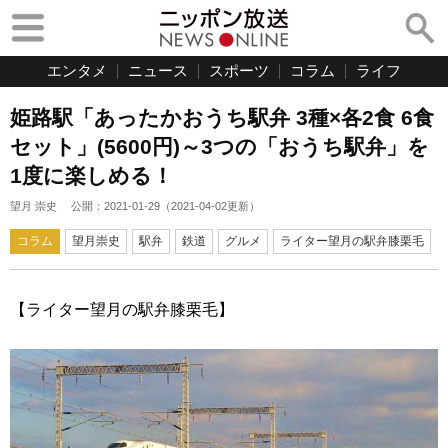
エンタメ
ニュース
スポーツ
コラム
ライフ
姫路駅「あったかおうち駅弁 3種×各2食 6食
セット」(5600円)～3つの「おうち駅弁」を
1度に楽しめる！
望月 崇史
公開：
2021-01-29
（
2021-04-02
更新）
コラム
望月崇史
駅弁
鉄道
グルメ
ライター望月の駅弁膝栗毛
【ライター望月の駅弁膝栗毛】