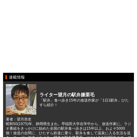
連載情報
ライター望月の駅弁膝栗毛
「駅弁」食べ歩き15年の放送作家が「1日1駅弁」ひた
すら紹介！
著者：望月崇史
昭和50(1975)年、静岡県生まれ。早稲田大学在学中から、放送作家に。ラジ
オ番組をきっかけに始めた全国の駅弁食べ歩きは15年以上、およそ5000
個！放送の合間に、ひたすら鉄道に乗り、駅弁を食して温泉に入る生活を送