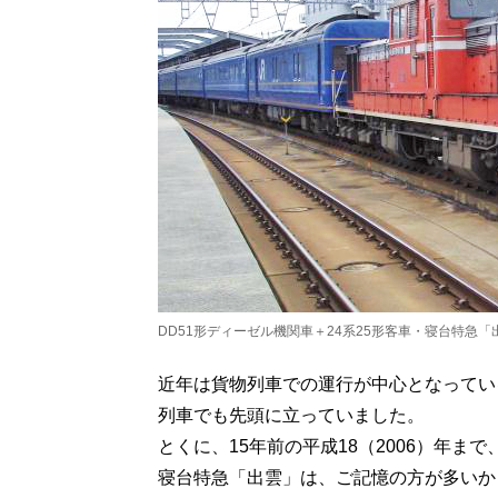
DD51形ディーゼル機関車＋24系25形客車・寝台特急「
近年は貨物列車での運行が中心となってい
列車でも先頭に立っていました。
とくに、15年前の平成18（2006）年
寝台特急「出雲」は、ご記憶の方が多いか