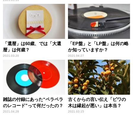
「還暦」は60歳、では「大還
「EP盤」と「LP盤」は何の略
暦」は何歳？
か知っていますか？
2021.03.20
2021.04.27
雑誌の付録にあった“ペラペラ
古くからの言い伝え「ビワの
のレコード”って何だったの？
木は縁起が悪い」は本当？
2021.04.28
2021.03.15