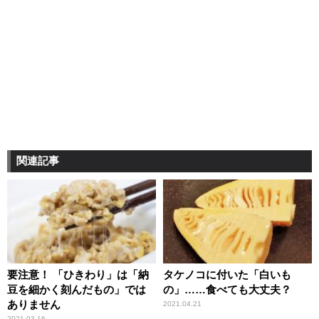
関連記事
要注意！ 「ひきわり」は「納
タケノコに付いた「白いも
豆を細かく刻んだもの」では
の」……食べても大丈夫？
ありません
2021.04.21
2021.03.16