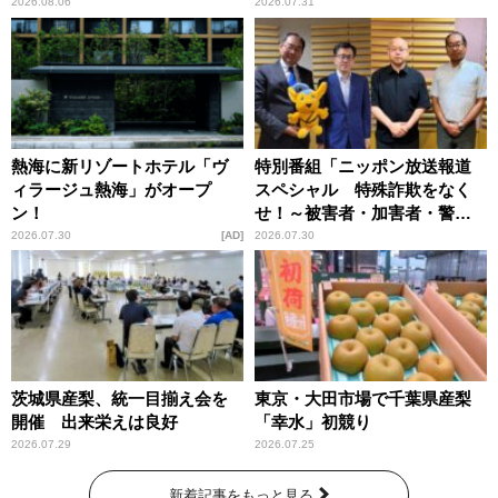
恵
2026.08.06
2026.07.31
熱海に新リゾートホテル「ヴ
特別番組「ニッポン放送報道
ィラージュ熱海」がオープ
スペシャル 特殊詐欺をなく
ン！
せ！～被害者・加害者・警視
庁が語るトクリュウの実態
2026.07.30
AD
2026.07.30
～」放送
茨城県産梨、統一目揃え会を
東京・大田市場で千葉県産梨
開催 出来栄えは良好
「幸水」初競り
2026.07.29
2026.07.25
新着記事をもっと見る