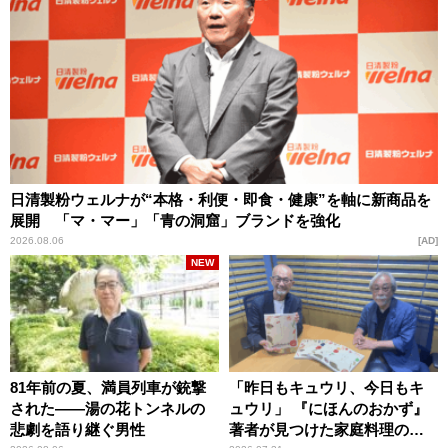
日清製粉ウェルナが“本格・利便・即食・健康”を軸に新商品を
展開 「マ・マー」「青の洞窟」ブランドを強化
2026.08.06
AD
NEW
81年前の夏、満員列車が銃撃
「昨日もキュウリ、今日もキ
された――湯の花トンネルの
ュウリ」 『にほんのおかず』
悲劇を語り継ぐ男性
著者が見つけた家庭料理の知