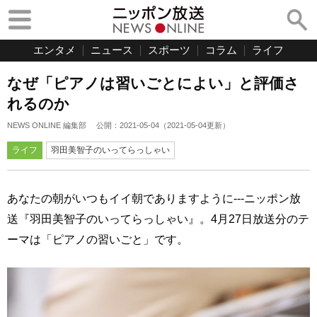
エンタメ
ニュース
スポーツ
コラム
ライフ
なぜ「ピアノは習いごとによい」と評価さ
れるのか
NEWS ONLINE 編集部
公開：
2021-05-04
（
2021-05-04
更新）
ライフ
羽田美智子のいってらっしゃい
あなたの朝がいつもイイ朝でありますように---ニッポン放
送『羽田美智子のいってらっしゃい』。4月27日放送分のテ
ーマは「ピアノの習いごと」です。