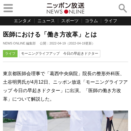
エンタメ
ニュース
スポーツ
コラム
ライフ
医師における「働き方改革」とは
NEWS ONLINE 編集部
公開：
2022-04-19
（
2022-04-19
更新）
ライフ
モーニングライフアップ 今日の早起きドクター
東京都医師会理事で「葛西中央病院」院長の整形外科医、
土谷明男氏が4月12日、ニッポン放送「モーニングライフア
ップ 今日の早起きドクター」に出演。「医師の働き方改
革」について解説した。