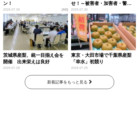
ン！
せ！～被害者・加害者・警視
庁が語るトクリュウの実態
2026.07.30
AD
2026.07.30
～」放送
茨城県産梨、統一目揃え会を
東京・大田市場で千葉県産梨
開催 出来栄えは良好
「幸水」初競り
2026.07.29
2026.07.25
新着記事をもっと見る