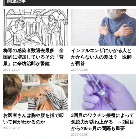
関連記事
梅毒の感染者数過去最多 全
インフルエンザにかかる人と
国的に増加しているその「背
かからない人の差は？ 医師
景」に辛坊治郎が警鐘
が回答
2021.12.14
2020.01.08
お医者さんは胸や腹を指で叩
3回目のワクチン接種によって
いて何がわかるのか
免疫力が跳ね上がる ～2回目
からの6ヵ月の間隔も重要
2022.04.12
2022.04.08