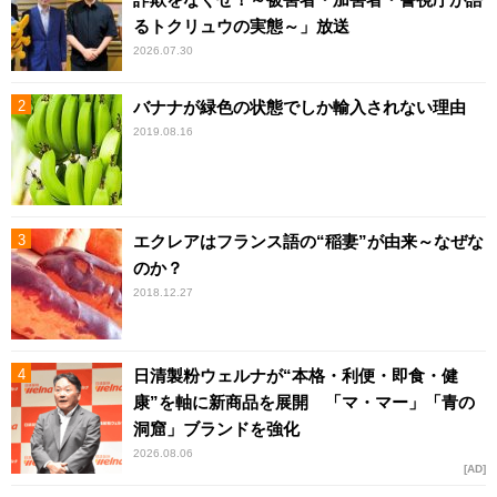
るトクリュウの実態～」放送
2026.07.30
バナナが緑色の状態でしか輸入されない理由
2019.08.16
エクレアはフランス語の“稲妻”が由来～なぜな
のか？
2018.12.27
日清製粉ウェルナが“本格・利便・即食・健
康”を軸に新商品を展開 「マ・マー」「青の
洞窟」ブランドを強化
2026.08.06
AD