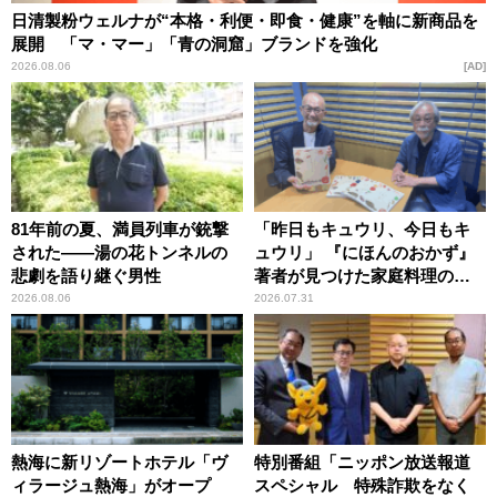
日清製粉ウェルナが“本格・利便・即食・健康”を軸に新商品を
展開 「マ・マー」「青の洞窟」ブランドを強化
2026.08.06
AD
81年前の夏、満員列車が銃撃
「昨日もキュウリ、今日もキ
された――湯の花トンネルの
ュウリ」 『にほんのおかず』
悲劇を語り継ぐ男性
著者が見つけた家庭料理の知
恵
2026.08.06
2026.07.31
熱海に新リゾートホテル「ヴ
特別番組「ニッポン放送報道
ィラージュ熱海」がオープ
スペシャル 特殊詐欺をなく