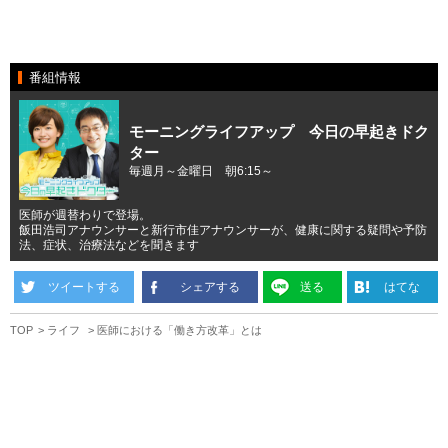
番組情報
モーニングライフアップ 今日の早起きドク
ター
毎週月～金曜日 朝6:15～
医師が週替わりで登場。
飯田浩司アナウンサーと新行市佳アナウンサーが、健康に関する疑問や予防
法、症状、治療法などを聞きます
ツイートする
シェアする
送る
はてな
TOP
ライフ
医師における「働き方改革」とは